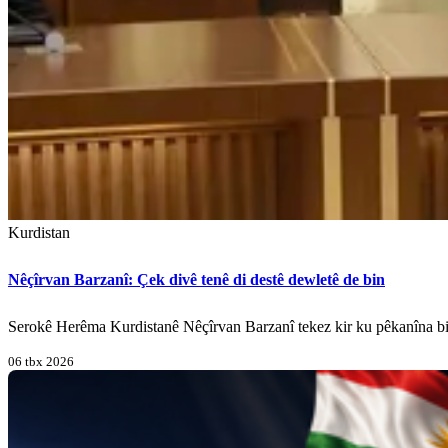
Kurdistan
Nêçîrvan Barzanî: Çek divê tenê di destê dewletê de bin
Serokê Herêma Kurdistanê Nêçîrvan Barzanî tekez kir ku pêkanîna biry
06 tbx 2026