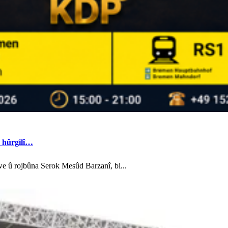
n hûrgilî…
e û rojbûna Serok Mesûd Barzanî, bi...