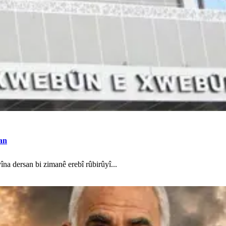
an
a dersan bi zimanê erebî rûbirûyî...