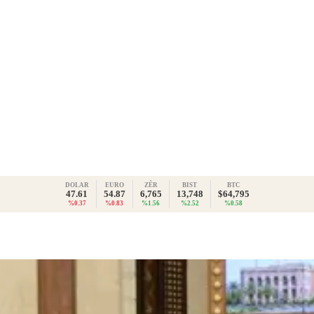
DOLAR
EURO
ZÊR
BIST
BTC
47.61
54.87
6,765
13,748
$64,795
%0.37
%0.83
%1.56
%2.52
%0.58