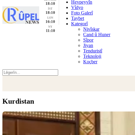
Hevpeyvîn
18:10
Vîdyo
İST
18:10
Foto Galerî
Taybet
LON
16:10
Kategorî
NY
Nivîskar
11:10
Çand û Huner
Sîpor
Jiyan
Tenduristî
Teknoloji
Koçber
Kurdistan