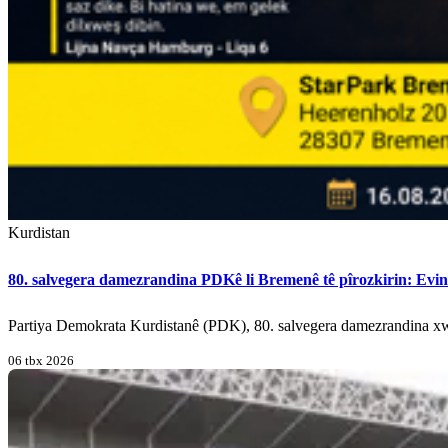
Kurdistan
80. salvegera damezrandina PDKê li Bremenê tê pîrozkirin: Evi
Partiya Demokrata Kurdistanê (PDK), 80. salvegera damezrandina xw
06 tbx 2026