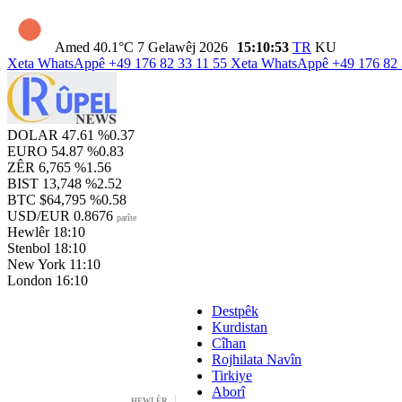
Amed
40.1°C
7 Gelawêj 2026
15:10:55
TR
KU
Xeta WhatsAppê
+49 176 82 33 11 55
Xeta WhatsAppê
+49 176 82 
DOLAR
47.61
%0.37
EURO
54.87
%0.83
ZÊR
6,765
%1.56
BIST
13,748
%2.52
BTC
$64,795
%0.58
USD/EUR
0.8676
parîte
Hewlêr
18:10
Stenbol
18:10
New York
11:10
London
16:10
Destpêk
Kurdistan
Cîhan
Rojhilata Navîn
Tirkiye
Aborî
HEWLÊR