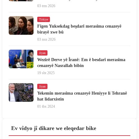
03 trm 2026
Tirkiye
Fîgen Yuksekdag beşdarî merasîma cenazeyê
birayê xwe bû
03 nsn 2026
Jiyan
Wezîrê Derve yê Îranê: Em ê besdarî merasîma
cenazeyê Nasrallah bibin
19 sbt 2025
Jiyan
Yekemîn merasîma cenazeyê Heniyye li Tehranê
hat lidarxistin
01 tbx 2024
Ev vîdyo jî dikare we eleqedar bike