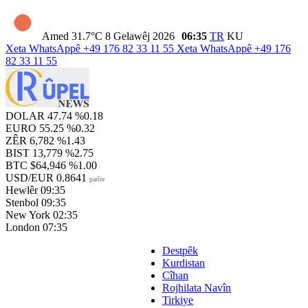
Amed
31.7°C
8 Gelawêj 2026
06:35
TR
KU
Xeta WhatsAppê
+49 176 82 33 11 55
Xeta WhatsAppê
+49 176
82 33 11 55
DOLAR
47.74
%0.18
EURO
55.25
%0.32
ZÊR
6,782
%1.43
BIST
13,779
%2.75
BTC
$64,946
%1.00
USD/EUR
0.8641
parîte
Hewlêr
09:35
Stenbol
09:35
New York
02:35
London
07:35
Destpêk
Kurdistan
Cîhan
Rojhilata Navîn
Tirkiye