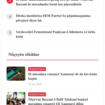
3
Barzanî bi merasîmeke fermî hat pêşwazîkirin
Dîroka îmzekirina DEM Partiyê bo pêşnûmaqanûna
4
pêvajoyê diyar bû
Serokwezîrê Ermenistanê Paşînyan û hikûmeta wî îstifa
5
kirin
Nûçeyên têkildar
Rojhilata Navîn
Di merasîma cenazeyê Xameneyî de du kes hatin
kuştin
10 trm 2026
Rojhilata Navîn
Nêçîrvan Barzanî û Bafil Talabanî beşdarî
merasîma cenazeyê Elî Xameneyî dibin