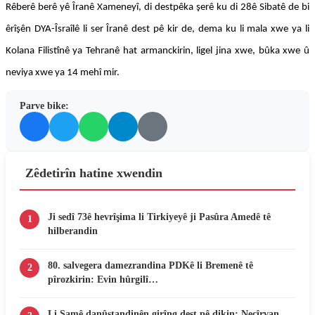
Rêberê berê yê Îranê Xameneyî, di destpêka şerê ku di 28ê Sibatê de bi
êrîşên DYA-Îsraîlê li ser Îranê dest pê kir de, dema ku li mala xwe ya li
Kolana Filistînê ya Tehranê hat armanckirin, ligel jina xwe, bûka xwe û
neviya xwe ya 14 mehî mir.
Parve bike:
Zêdetirîn hatine xwendin
Ji sedî 73ê hevrîşima li Tirkiyeyê ji Pasûra Amedê tê
1
hilberandin
80. salvegera damezrandina PDKê li Bremenê tê
2
pîrozkirin: Evin hûrgilî…
Li Şamê danûstandinên girîng dest pê dikin: Neçîrvan