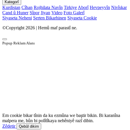
Kategorî
Kurdistan
Cîhan
Rojhilata Navîn
Tirkiye
Aborî
Hevpeyvîn
Nivîskar
Çand û Huner
Sîpor
Jiyan
Video
Foto Galerî
Siyaseta Neheni
Serten Bikarhinen
Siyaseta Cookie
©Copyright 2026 | Hemû maf parastî ne.
Popup Reklam Alanı
Em cookie bikar tînin da ku ezmûna we baştir bikin. Bi karanîna
malpera me, hûn bi polîtîkaya nehêniyê razî dibin.
Zêdetir
Qebûl dikim