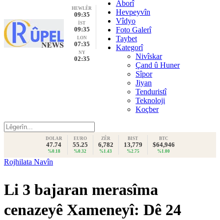
Aborî
HEWLÊR
Hevpeyvîn
09:35
Vîdyo
İST
09:35
Foto Galerî
Taybet
LON
07:35
Kategorî
NY
Nivîskar
02:35
Çand û Huner
Sîpor
Jiyan
Tenduristî
Teknoloji
Koçber
DOLAR
EURO
ZÊR
BIST
BTC
47.74
55.25
6,782
13,779
$64,946
%0.18
%0.32
%1.43
%2.75
%1.00
Rojhilata Navîn
Li 3 bajaran merasîma
cenazeyê Xameneyî: Dê 24