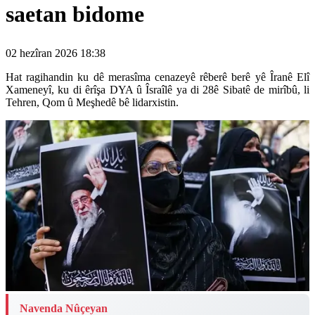
saetan bidome
02 hezîran 2026 18:38
Hat ragihandin ku dê merasîma cenazeyê rêberê berê yê Îranê Elî
Xameneyî, ku di êrîşa DYA û Îsraîlê ya di 28ê Sibatê de mirîbû, li
Tehren, Qom û Meşhedê bê lidarxistin.
Navenda Nûçeyan