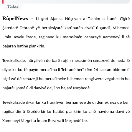
|
Türkçe
RûpelNews -
Li gorî Ajansa Nûçeyan a Tasnim a Îranê, Cîgirê
Şaredarê Tehranê yê berpirsiyarê karûbarên civakî û çandî, Mihemed
Emîn Tevekulîzade, ragihand ku merasîmên cenazeyê Xameneyî li sê
bajaran hatine plankirin.
Tevekulîzade, hûrgiliyên derbarê rojên merasîmên cenazeyê de neda lê
diyar kir ku tê payîn merasîma li Tehranê herî kêm 24 saetan bidome û
piştî wê dê cenaze ji bo merasîmeke bi heman rengî were veguhestin bo
bajarê Qomê û di dawiyê de jî bo bajarê Meşhedê.
Tevekulîzade diyar kir ku hûrgiliyên bernameyê dê di demek nêz de bên
ragihandin û lê zêde kir ku hatibû plankirin ku cihê navdema dawî yê
Xameneyî Mizgefta Îmam Reza ya li Meşhedê be.