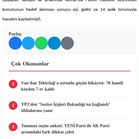
başlayan savaşın ilk anlarında Tahran'da Filistin Caddesi üzerindeki
konutunun hedef alınması sonucu eşi, gelini ve 14 aylık torunuyla
hayatını kaybetmişti.
Paylaş:
Çok Okunanlar
Van'dan Tekirdağ’a zorunlu göçün hikâyesi: 70 haneli
1
köyden 7 ev kaldı
YPJ'den ‘Suriye İçişleri Bakanlığı'na bağlandı’
2
iddialarına yanıt
Temmuz seçim anketi: YENİ Parti ile AK Parti
3
arasındaki fark dikkat çekti