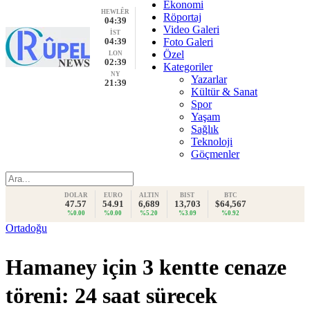
Ekonomi
HEWLÊR
Röportaj
04:39
Video Galeri
İST
04:39
Foto Galeri
Özel
LON
02:39
Kategoriler
NY
Yazarlar
21:39
Kültür & Sanat
Spor
Yaşam
Sağlık
Teknoloji
Göçmenler
DOLAR
EURO
ALTIN
BIST
BTC
47.57
54.91
6,689
13,703
$64,567
%0.00
%0.00
%5.20
%3.09
%0.92
Ortadoğu
Hamaney için 3 kentte cenaze
töreni: 24 saat sürecek