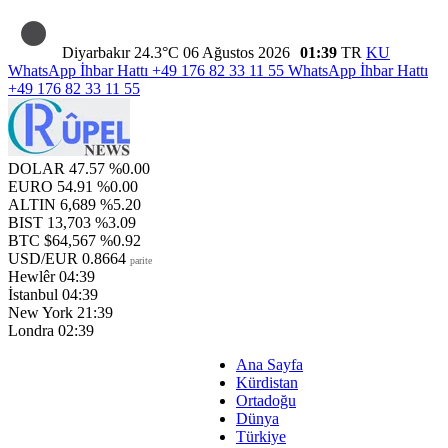
Diyarbakır
24.3°C
06 Ağustos 2026
01:39
TR
KU
WhatsApp İhbar Hattı
+49 176 82 33 11 55
WhatsApp İhbar Hattı
+49 176 82 33 11 55
DOLAR
47.57
%0.00
EURO
54.91
%0.00
ALTIN
6,689
%5.20
BIST
13,703
%3.09
BTC
$64,567
%0.92
USD/EUR
0.8664
parite
Hewlêr
04:39
İstanbul
04:39
New York
21:39
Londra
02:39
Ana Sayfa
Kürdistan
Ortadoğu
Dünya
Türkiye