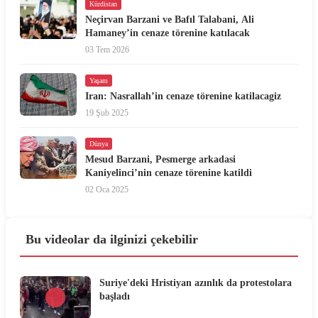
Kürdistan
Neçirvan Barzani ve Bafıl Talabani, Ali
Hamaney’in cenaze törenine katılacak
03 Tem 2026
Yaşam
Iran: Nasrallah’in cenaze törenine katilacagiz
19 Şub 2025
Dünya
Mesud Barzani, Pesmerge arkadasi
Kaniyelinci’nin cenaze törenine katildi
02 Oca 2025
Bu videolar da ilginizi çekebilir
Suriye'deki Hristiyan azınlık da protestolara
başladı