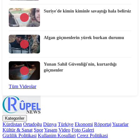
Suriye'de kimin kiminle savaştığı hala belirsiz
Afgan göçmenlerin yürek burkan durumu
Yunan Sahil Güvenliği'nin, kurtardığı
göçmenler
Tüm Videolar
Kategoriler
Kürdistan
Ortadoğu
Dünya
Türkiye
Ekonomi
Röportaj
Yazarlar
Kültür & Sanat
Spor
Yaşam
Video
Foto Galeri
Gizlilik Politikasi
Kullanim Kosullari
Cerez Politikasi