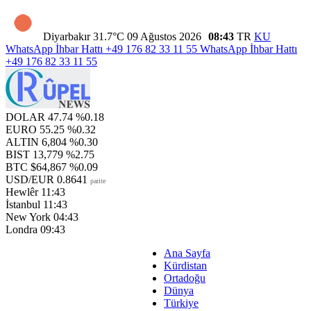
Diyarbakır
31.7°C
09 Ağustos 2026
08:43
TR
KU
WhatsApp İhbar Hattı
+49 176 82 33 11 55
WhatsApp İhbar Hattı
+49 176 82 33 11 55
DOLAR
47.74
%0.18
EURO
55.25
%0.32
ALTIN
6,804
%0.30
BIST
13,779
%2.75
BTC
$64,867
%0.09
USD/EUR
0.8641
parite
Hewlêr
11:43
İstanbul
11:43
New York
04:43
Londra
09:43
Ana Sayfa
Kürdistan
Ortadoğu
Dünya
Türkiye