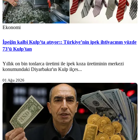
Ekonomi
İpeğin kalbi Kulp’ta atıyor:: Türkiye’nin ipek ihtiyacının yüzde
73’ü Kulp'tan
Yıllık on bin tonlarca üretimi ile ipek koza üretiminin merkezi
konumundaki Diyarbakır'ın Kulp ilçes...
01 Ağu 2026