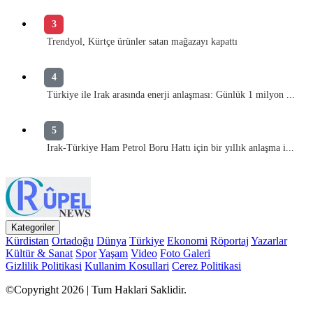
3
Trendyol, Kürtçe ürünler satan mağazayı kapattı
4
Türkiye ile Irak arasında enerji anlaşması: Günlük 1 milyon ...
5
Irak-Türkiye Ham Petrol Boru Hattı için bir yıllık anlaşma i...
Kategoriler
Kürdistan
Ortadoğu
Dünya
Türkiye
Ekonomi
Röportaj
Yazarlar
Kültür & Sanat
Spor
Yaşam
Video
Foto Galeri
Gizlilik Politikasi
Kullanim Kosullari
Cerez Politikasi
©Copyright 2026 | Tum Haklari Saklidir.