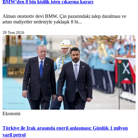
BMW'den 8 bin kişilik işten çıkarma kararı
Alman otomotiv devi BMW, Çin pazarındaki talep daralması ve
artan maliyetler nedeniyle yaklaşık 8 bi...
29 Tem 2026
Ekonomi
Türkiye ile Irak arasında enerji anlaşması: Günlük 1 milyon
varil petrol