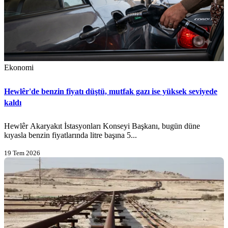
Ekonomi
Hewlêr'de benzin fiyatı düştü, mutfak gazı ise yüksek seviyede
kaldı
Hewlêr Akaryakıt İstasyonları Konseyi Başkanı, bugün düne
kıyasla benzin fiyatlarında litre başına 5...
19 Tem 2026