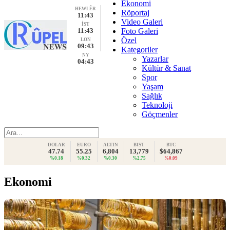
Ekonomi
HEWLÊR
Röportaj
11:43
Video Galeri
İST
11:43
Foto Galeri
Özel
LON
09:43
Kategoriler
NY
Yazarlar
04:43
Kültür & Sanat
Spor
Yaşam
Sağlık
Teknoloji
Göçmenler
DOLAR
EURO
ALTIN
BIST
BTC
47.74
55.25
6,804
13,779
$64,867
%0.18
%0.32
%0.30
%2.75
%0.09
Ekonomi