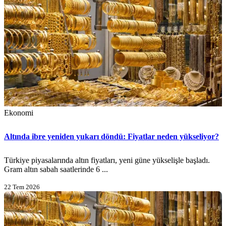
Ekonomi
Altında ibre yeniden yukarı döndü: Fiyatlar neden yükseliyor?
Türkiye piyasalarında altın fiyatları, yeni güne yükselişle başladı.
Gram altın sabah saatlerinde 6 ...
22 Tem 2026