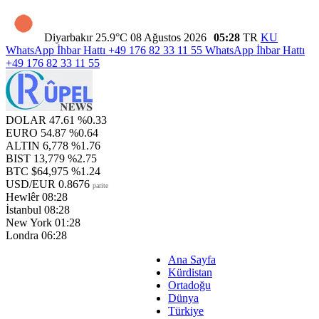
Diyarbakır
25.9°C
08 Ağustos 2026
05:28
TR
KU
WhatsApp İhbar Hattı
+49 176 82 33 11 55
WhatsApp İhbar Hattı
+49 176 82 33 11 55
DOLAR
47.61
%0.33
EURO
54.87
%0.64
ALTIN
6,778
%1.76
BIST
13,779
%2.75
BTC
$64,975
%1.24
USD/EUR
0.8676
parite
Hewlêr
08:28
İstanbul
08:28
New York
01:28
Londra
06:28
Ana Sayfa
Kürdistan
Ortadoğu
Dünya
Türkiye