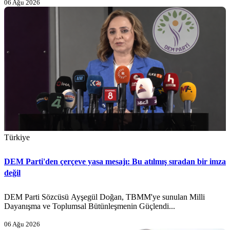
06 Ağu 2026
Türkiye
DEM Parti'den çerçeve yasa mesajı: Bu atılmış sıradan bir imza
değil
DEM Parti Sözcüsü Ayşegül Doğan, TBMM'ye sunulan Milli
Dayanışma ve Toplumsal Bütünleşmenin Güçlendi...
06 Ağu 2026