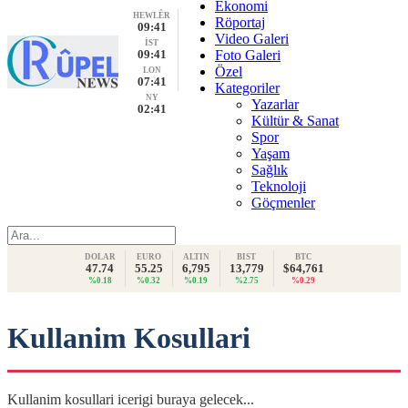
Ekonomi
HEWLÊR
Röportaj
09:41
Video Galeri
İST
09:41
Foto Galeri
Özel
LON
07:41
Kategoriler
NY
Yazarlar
02:41
Kültür & Sanat
Spor
Yaşam
Sağlık
Teknoloji
Göçmenler
DOLAR
EURO
ALTIN
BIST
BTC
47.74
55.25
6,795
13,779
$64,761
%0.18
%0.32
%0.19
%2.75
%0.29
Kullanim Kosullari
Kullanim kosullari icerigi buraya gelecek...