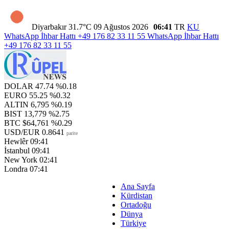
Diyarbakır
31.7°C
09 Ağustos 2026
06:41
TR
KU
WhatsApp İhbar Hattı
+49 176 82 33 11 55
WhatsApp İhbar Hattı
+49 176 82 33 11 55
DOLAR
47.74
%0.18
EURO
55.25
%0.32
ALTIN
6,795
%0.19
BIST
13,779
%2.75
BTC
$64,761
%0.29
USD/EUR
0.8641
parite
Hewlêr
09:41
İstanbul
09:41
New York
02:41
Londra
07:41
Ana Sayfa
Kürdistan
Ortadoğu
Dünya
Türkiye