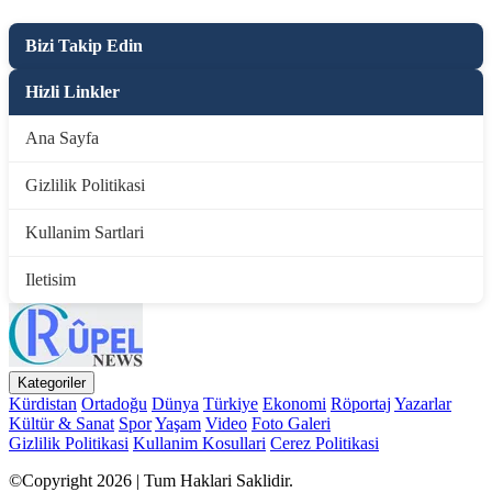
Bizi Takip Edin
Hizli Linkler
Ana Sayfa
Gizlilik Politikasi
Kullanim Sartlari
Iletisim
Kategoriler
Kürdistan
Ortadoğu
Dünya
Türkiye
Ekonomi
Röportaj
Yazarlar
Kültür & Sanat
Spor
Yaşam
Video
Foto Galeri
Gizlilik Politikasi
Kullanim Kosullari
Cerez Politikasi
©Copyright 2026 | Tum Haklari Saklidir.