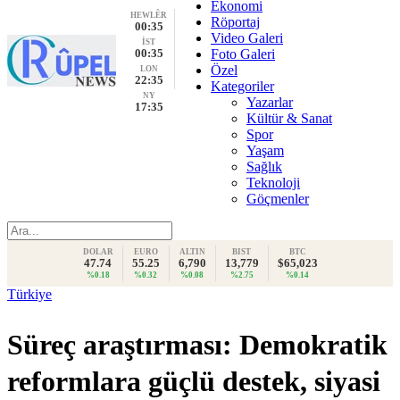
Ekonomi
HEWLÊR
Röportaj
00:35
Video Galeri
İST
00:35
Foto Galeri
Özel
LON
22:35
Kategoriler
NY
Yazarlar
17:35
Kültür & Sanat
Spor
Yaşam
Sağlık
Teknoloji
Göçmenler
DOLAR
EURO
ALTIN
BIST
BTC
47.74
55.25
6,790
13,779
$65,023
%0.18
%0.32
%0.08
%2.75
%0.14
Türkiye
Süreç araştırması: Demokratik
reformlara güçlü destek, siyasi