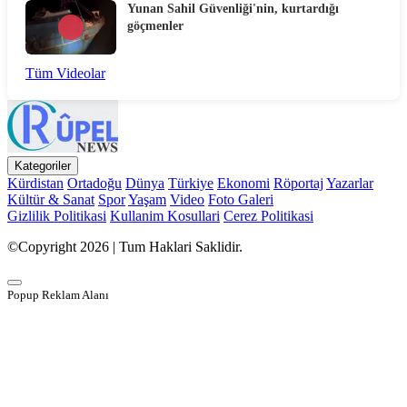
Yunan Sahil Güvenliği'nin, kurtardığı
göçmenler
Tüm Videolar
Kategoriler
Kürdistan
Ortadoğu
Dünya
Türkiye
Ekonomi
Röportaj
Yazarlar
Kültür & Sanat
Spor
Yaşam
Video
Foto Galeri
Gizlilik Politikasi
Kullanim Kosullari
Cerez Politikasi
©Copyright 2026 | Tum Haklari Saklidir.
Popup Reklam Alanı