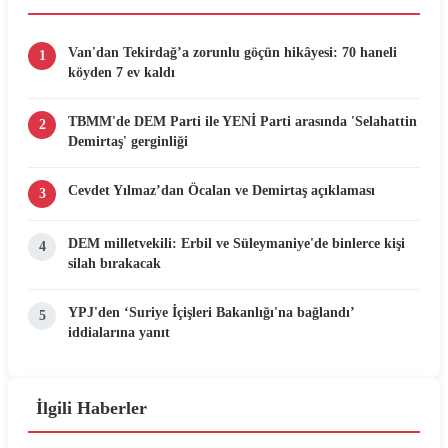
Van'dan Tekirdağ’a zorunlu göçün hikâyesi: 70 haneli
1
köyden 7 ev kaldı
TBMM'de DEM Parti ile YENİ Parti arasında 'Selahattin
2
Demirtaş' gerginliği
Cevdet Yılmaz’dan Öcalan ve Demirtaş açıklaması
3
DEM milletvekili: Erbil ve Süleymaniye'de binlerce kişi
4
silah bırakacak
YPJ'den ‘Suriye İçişleri Bakanlığı'na bağlandı’
5
iddialarına yanıt
İlgili Haberler