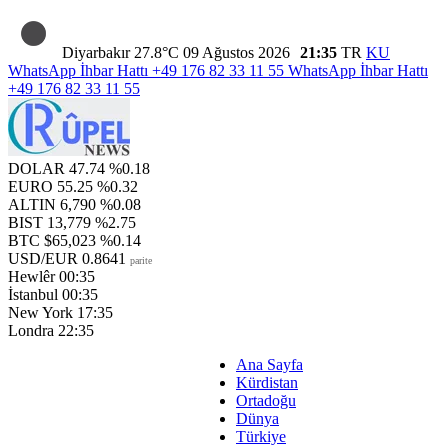
Diyarbakır
27.8°C
09 Ağustos 2026
21:35
TR
KU
WhatsApp İhbar Hattı
+49 176 82 33 11 55
WhatsApp İhbar Hattı
+49 176 82 33 11 55
DOLAR
47.74
%0.18
EURO
55.25
%0.32
ALTIN
6,790
%0.08
BIST
13,779
%2.75
BTC
$65,023
%0.14
USD/EUR
0.8641
parite
Hewlêr
00:35
İstanbul
00:35
New York
17:35
Londra
22:35
Ana Sayfa
Kürdistan
Ortadoğu
Dünya
Türkiye