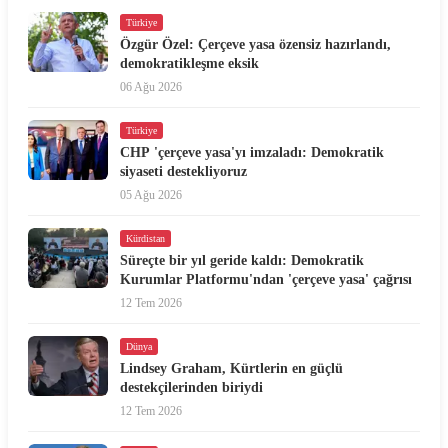
Türkiye
Özgür Özel: Çerçeve yasa özensiz hazırlandı,
demokratikleşme eksik
06 Ağu 2026
Türkiye
CHP 'çerçeve yasa'yı imzaladı: Demokratik
siyaseti destekliyoruz
05 Ağu 2026
Kürdistan
Süreçte bir yıl geride kaldı: Demokratik
Kurumlar Platformu'ndan 'çerçeve yasa' çağrısı
12 Tem 2026
Dünya
Lindsey Graham, Kürtlerin en güçlü
destekçilerinden biriydi
12 Tem 2026