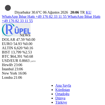
Diyarbakır
30.6°C
06 Ağustos 2026
20:06
TR
KU
WhatsApp İhbar Hattı
+49 176 82 33 11 55
WhatsApp İhbar Hattı
+49 176 82 33 11 55
DOLAR
47.59
%0.00
EURO
54.93
%0.00
ALTIN
6,620
%0.16
BIST
13,799
%2.53
BTC
$64,391
%0.68
USD/EUR
0.8663
parite
Hewlêr
23:06
İstanbul
23:06
New York
16:06
Londra
21:06
Ana Sayfa
Kürdistan
Ortadoğu
Dünya
Türkiye