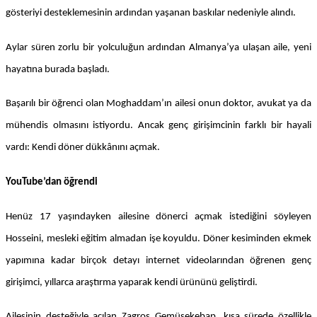
gösteriyi desteklemesinin ardından yaşanan baskılar nedeniyle alındı.
Aylar süren zorlu bir yolculuğun ardından Almanya’ya ulaşan aile, yeni
hayatına burada başladı.
Başarılı bir öğrenci olan Moghaddam’ın ailesi onun doktor, avukat ya da
mühendis olmasını istiyordu. Ancak genç girişimcinin farklı bir hayali
vardı: Kendi döner dükkânını açmak.
YouTube’dan öğrendi
Henüz 17 yaşındayken ailesine dönerci açmak istediğini söyleyen
Hosseini, mesleki eğitim almadan işe koyuldu. Döner kesiminden ekmek
yapımına kadar birçok detayı internet videolarından öğrenen genç
girişimci, yıllarca araştırma yaparak kendi ürününü geliştirdi.
Ailesinin desteğiyle açılan Zagros Gemüsekebap, kısa sürede özellikle