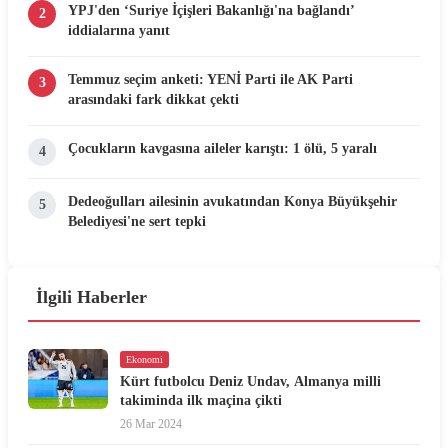
YPJ'den ‘Suriye İçişleri Bakanlığı'na bağlandı’
2
iddialarına yanıt
Temmuz seçim anketi: YENİ Parti ile AK Parti
3
arasındaki fark dikkat çekti
Çocukların kavgasına aileler karıştı: 1 ölü, 5 yaralı
4
Dedeoğulları ailesinin avukatından Konya Büyükşehir
5
Belediyesi'ne sert tepki
İlgili Haberler
Ekonomi
Kürt futbolcu Deniz Undav, Almanya milli
takiminda ilk maçina çikti
26 Mar 2024