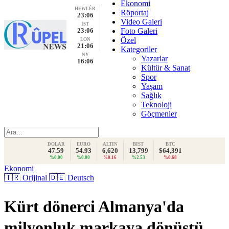
Ekonomi
HEWLÊR
Röportaj
23:06
Video Galeri
İST
23:06
Foto Galeri
Özel
LON
21:06
Kategoriler
NY
Yazarlar
16:06
Kültür & Sanat
Spor
Yaşam
Sağlık
Teknoloji
Göçmenler
DOLAR
EURO
ALTIN
BIST
BTC
47.59
54.93
6,620
13,799
$64,391
%0.00
%0.00
%0.16
%2.53
%0.68
Ekonomi
🇹🇷 Orijinal
🇩🇪 Deutsch
Kürt dönerci Almanya'da
milyonluk markaya dönüştü