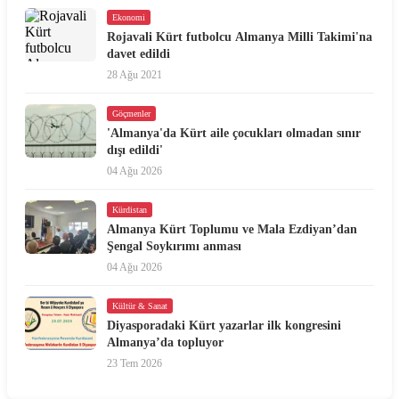
Ekonomi
Rojavali Kürt futbolcu Almanya Milli Takimi'na
davet edildi
28 Ağu 2021
Göçmenler
'Almanya'da Kürt aile çocukları olmadan sınır
dışı edildi'
04 Ağu 2026
Kürdistan
Almanya Kürt Toplumu ve Mala Ezdiyan’dan
Şengal Soykırımı anması
04 Ağu 2026
Kültür & Sanat
Diyasporadaki Kürt yazarlar ilk kongresini
Almanya’da topluyor
23 Tem 2026