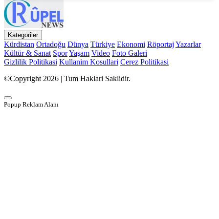
Kategoriler
Kürdistan
Ortadoğu
Dünya
Türkiye
Ekonomi
Röportaj
Yazarlar
Kültür & Sanat
Spor
Yaşam
Video
Foto Galeri
Gizlilik Politikasi
Kullanim Kosullari
Cerez Politikasi
©Copyright 2026 | Tum Haklari Saklidir.
Popup Reklam Alanı