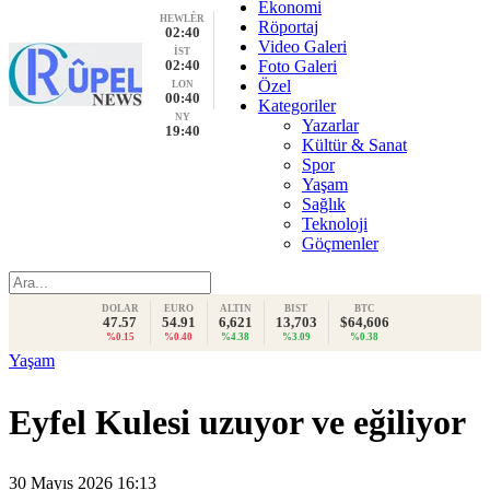
Ekonomi
HEWLÊR
Röportaj
02:40
Video Galeri
İST
02:40
Foto Galeri
Özel
LON
00:40
Kategoriler
NY
Yazarlar
19:40
Kültür & Sanat
Spor
Yaşam
Sağlık
Teknoloji
Göçmenler
DOLAR
EURO
ALTIN
BIST
BTC
47.57
54.91
6,621
13,703
$64,606
%0.15
%0.40
%4.38
%3.09
%0.38
Yaşam
Eyfel Kulesi uzuyor ve eğiliyor
30 Mayıs 2026 16:13