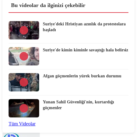
Bu videolar da ilginizi çekebilir
Suriye'deki Hristiyan azınlık da protestolara
başladı
Suriye'de kimin kiminle savaştığı hala belirsiz
Afgan göçmenlerin yürek burkan durumu
Yunan Sahil Güvenliği'nin, kurtardığı
göçmenler
Tüm Videolar