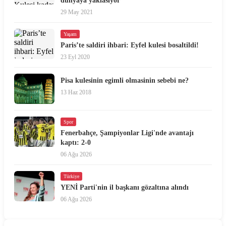
dünyaya yaklasiyor
29 May 2021
Yaşam
Paris’te saldiri ihbari: Eyfel kulesi bosaltildi!
23 Eyl 2020
Pisa kulesinin egimli olmasinin sebebi ne?
13 Haz 2018
Spor
Fenerbahçe, Şampiyonlar Ligi'nde avantajı
kaptı: 2-0
06 Ağu 2026
Türkiye
YENİ Parti'nin il başkanı gözaltına alındı
06 Ağu 2026