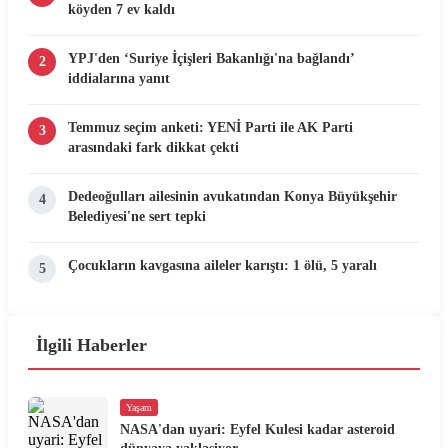
köyden 7 ev kaldı
YPJ'den ‘Suriye İçişleri Bakanlığı'na bağlandı’
2
iddialarına yanıt
Temmuz seçim anketi: YENİ Parti ile AK Parti
3
arasındaki fark dikkat çekti
Dedeoğulları ailesinin avukatından Konya Büyükşehir
4
Belediyesi'ne sert tepki
Çocukların kavgasına aileler karıştı: 1 ölü, 5 yaralı
5
İlgili Haberler
Yaşam
NASA'dan uyari: Eyfel Kulesi kadar asteroid