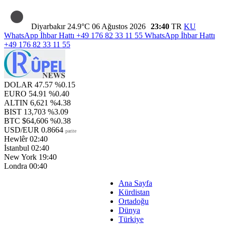
Diyarbakır
24.9°C
06 Ağustos 2026
23:40
TR
KU
WhatsApp İhbar Hattı
+49 176 82 33 11 55
WhatsApp İhbar Hattı
+49 176 82 33 11 55
DOLAR
47.57
%0.15
EURO
54.91
%0.40
ALTIN
6,621
%4.38
BIST
13,703
%3.09
BTC
$64,606
%0.38
USD/EUR
0.8664
parite
Hewlêr
02:40
İstanbul
02:40
New York
19:40
Londra
00:40
Ana Sayfa
Kürdistan
Ortadoğu
Dünya
Türkiye