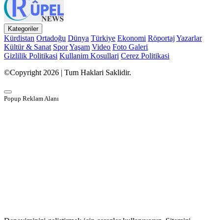
Kategoriler
Kürdistan
Ortadoğu
Dünya
Türkiye
Ekonomi
Röportaj
Yazarlar
Kültür & Sanat
Spor
Yaşam
Video
Foto Galeri
Gizlilik Politikasi
Kullanim Kosullari
Cerez Politikasi
©Copyright 2026 | Tum Haklari Saklidir.
Popup Reklam Alanı