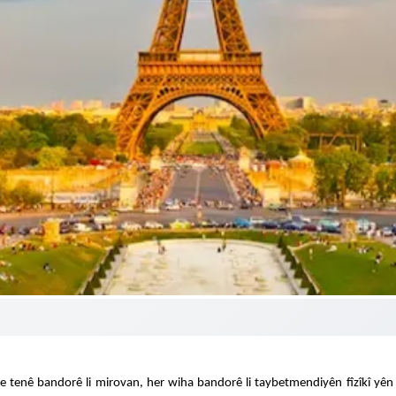
 tenê bandorê li mirovan, her wiha bandorê li taybetmendiyên fîzîkî yên av