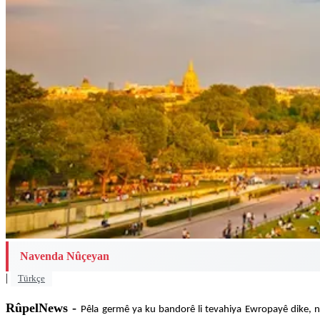
Navenda Nûçeyan
|
Türkçe
RûpelNews -
Pêla germê ya ku bandorê li tevahiya Ewropayê dike, ne