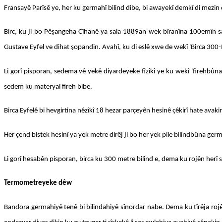
Fransayê Parîsê ye, her ku germahî bilind dibe, bi awayekî demkî di mezin 
Birc, ku ji bo Pêşangeha Cîhanê ya sala 1889an wek bîranîna 100emîn sal
Gustave Eyfel ve dihat şopandin. Avahî, ku di eslê xwe de wekî 'Birca 300-M
Li gorî pisporan, sedema vê yekê diyardeyeke fîzîkî ye ku wekî 'firehbûn
sedem ku materyal fireh bibe.
Birca Eyfelê bi hevgirtina nêzîkî 18 hezar parçeyên hesinê çêkirî hate avaki
Her çend bistek hesinî ya yek metre dirêj ji bo her yek pile bilindbûna ger
Li gorî hesabên pisporan, birca ku 300 metre bilind e, dema ku rojên herî s
Termometreyeke dêw
Bandora germahiyê tenê bi bilindahiyê sînordar nabe. Dema ku tîrêja rojê al