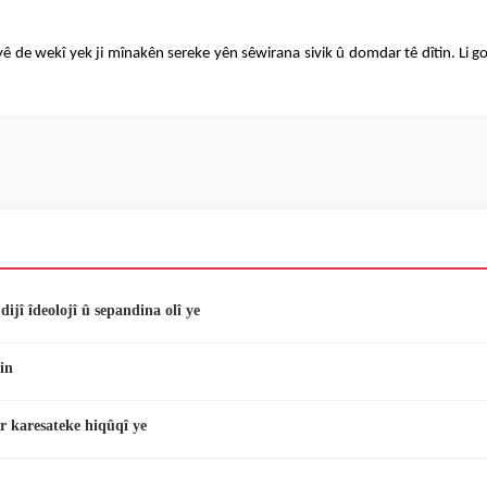
iyê de wekî yek ji mînakên sereke yên sêwirana sivik û domdar tê dîtin. Li 
ijî îdeolojî û sepandina olî ye
in
r karesateke hiqûqî ye