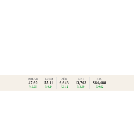
DOLAR
EURO
ZÊR
BIST
BTC
47.60
55.11
6,643
13,703
$64,488
%0.05
%0.14
%3.12
%3.09
%0.62