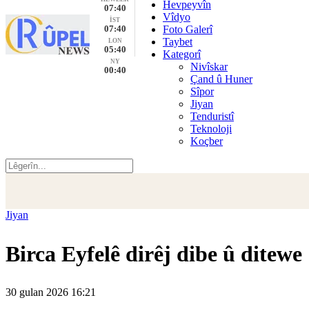
Hevpeyvîn
07:40
Vîdyo
İST
07:40
Foto Galerî
Taybet
LON
05:40
Kategorî
NY
Nivîskar
00:40
Çand û Huner
Sîpor
Jiyan
Tenduristî
Teknoloji
Koçber
Jiyan
Birca Eyfelê dirêj dibe û ditewe
30 gulan 2026 16:21