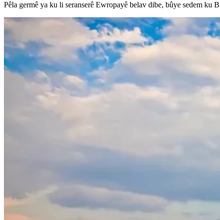
Pêla germê ya ku li seranserê Ewropayê belav dibe, bûye sedem ku Birc