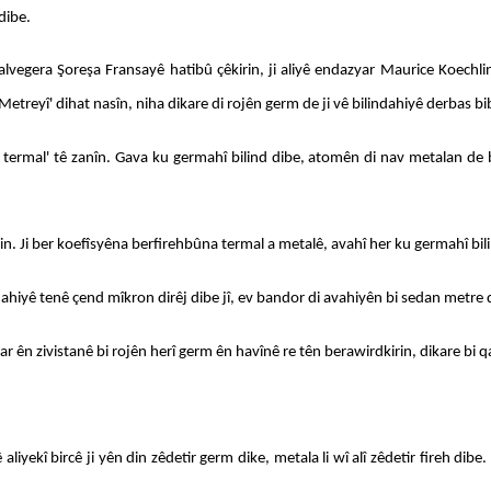
dibe.
vegera Şoreşa Fransayê hatibû çêkirin, ji aliyê endazyar Maurice Koechlin 
etreyî' dihat nasîn, niha dikare di rojên germ de ji vê bilindahiyê derbas bi
a termal' tê zanîn. Gava ku germahî bilind dibe, atomên di nav metalan de b
rin. Ji ber koefîsyêna berfirehbûna termal a metalê, avahî her ku germahî bili
mahiyê tenê çend mîkron dirêj dibe jî, ev bandor di avahiyên bi sedan metre d
ar ên zivistanê bi rojên herî germ ên havînê re tên berawirdkirin, dikare bi 
iyekî bircê ji yên din zêdetir germ dike, metala li wî alî zêdetir fireh dibe.