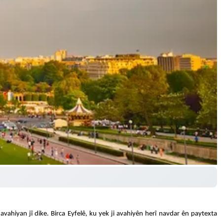
ahiyan jî dike. Birca Eyfelê, ku yek ji avahiyên herî navdar ên paytexta