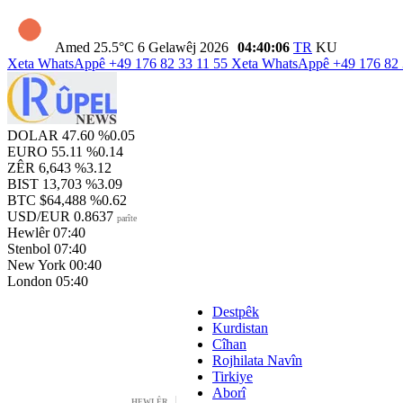
Amed
25.5°C
6 Gelawêj 2026
04:40:07
TR
KU
Xeta WhatsAppê
+49 176 82 33 11 55
Xeta WhatsAppê
+49 176 82 
DOLAR
47.60
%0.05
EURO
55.11
%0.14
ZÊR
6,643
%3.12
BIST
13,703
%3.09
BTC
$64,488
%0.62
USD/EUR
0.8637
parîte
Hewlêr
07:40
Stenbol
07:40
New York
00:40
London
05:40
Destpêk
Kurdistan
Cîhan
Rojhilata Navîn
Tirkiye
Aborî
HEWLÊR