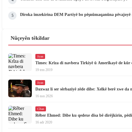
Dîroka îmzekirina DEM Partiyê bo pêşnûmaqanûna pêvajoyê 
5
Nûçeyên têkildar
Jiyan
Times: Krîza di navbera Tirkiyê û Amerîkayê de kûr 
19 trm 2019
Jiyan
Daxwaz li ser sêrbaziyê zêde dibe: Xelkê berê xwe da n
16 nsn 2026
Cîhan
Rêber Ehmed: Dibe ku qedexe dîsa bê dirêjkirin, pêdi
16 adr 2020