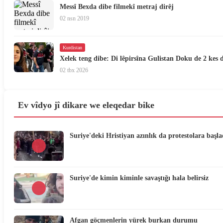
Messî Bexda dibe filmekî metraj dirêj
02 nsn 2019
Kurdistan
Xelek teng dibe: Di lêpirsîna Gulistan Doku de 2 kes di
02 tbx 2026
Ev vîdyo jî dikare we eleqedar bike
Suriye'deki Hristiyan azınlık da protestolara başla
Suriye'de kimin kiminle savaştığı hala belirsiz
Afgan göçmenlerin yürek burkan durumu