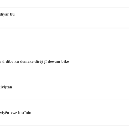
diyar bû
e û dibe ku demeke dirêj jî dewam bike
iviştan
viyên xwe bistînin