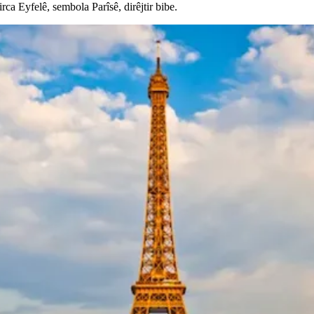
a Eyfelê, sembola Parîsê, dirêjtir bibe.