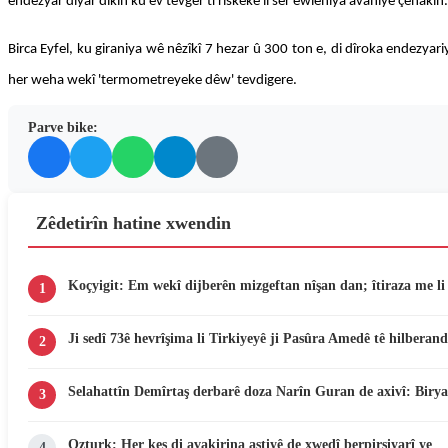
endezyar diyar dikin ku ev tevger ti rîskekê li ser ewlehiya avahiyê çênakin.
Birca Eyfel, ku giraniya wê nêzîkî 7 hezar û 300 ton e, di dîroka endezyar
her weha wekî 'termometreyeke dêw' tevdigere.
Parve bike:
Zêdetirîn hatine xwendin
Koçyigit: Em wekî dijberên mizgeftan nîşan dan; îtiraza me li d
1
Ji sedî 73ê hevrîşima li Tirkiyeyê ji Pasûra Amedê tê hilberand
2
Selahattîn Demîrtaş derbarê doza Narîn Guran de axivî: Birya
3
Ozturk: Her kes di avakirina aştiyê de xwedî berpirsiyarî ye
4