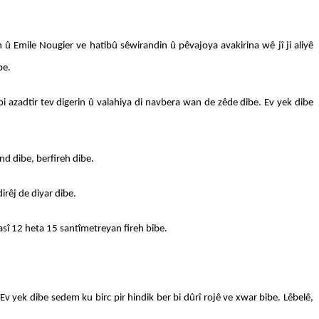
û Emile Nougier ve hatibû sêwirandin û pêvajoya avakirina wê jî ji aliyê
be.
i azadtir tev digerin û valahiya di navbera wan de zêde dibe. Ev yek dibe
nd dibe, berfireh dibe.
irêj de diyar dibe.
qasî 12 heta 15 santîmetreyan fireh bibe.
 Ev yek dibe sedem ku birc pir hindik ber bi dûrî rojê ve xwar bibe. Lêbelê,