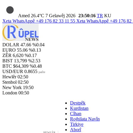
Amed
26.4°C
7 Gelawêj 2026
23:50:17
TR
KU
Xeta WhatsAppê
+49 176 82 33 11 55
Xeta WhatsAppê
+49 176 82 
DOLAR
47.66
%0.04
EURO
55.06
%0.13
ZÊR
6,620
%0.17
BIST
13,799
%2.53
BTC
$64,309
%0.48
USD/EUR
0.8655
parîte
Hewlêr
02:50
Stenbol
02:50
New York
19:50
London
00:50
Destpêk
Kurdistan
Cîhan
Rojhilata Navîn
Tirkiye
Aborî
HEWLÊR