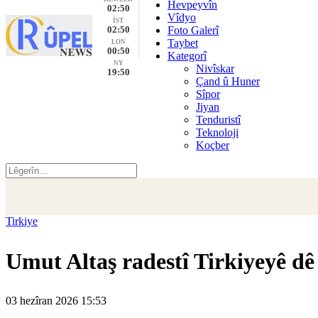
Hevpeyvîn
02:50
Vîdyo
İST
02:50
Foto Galerî
Taybet
LON
00:50
Kategorî
NY
Nivîskar
19:50
Çand û Huner
Sîpor
Jiyan
Tenduristî
Teknoloji
Koçber
Tirkiye
Umut Altaş radestî Tirkiyeyê dê
03 hezîran 2026 15:53