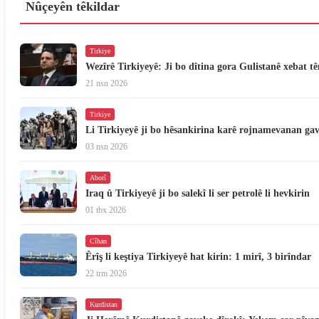
Nûçeyên têkildar
Tirkiye
Wezîrê Tirkiyeyê: Ji bo dîtina gora Gulistanê xebat tê
21 nsn 2026
Tirkiye
Li Tirkiyeyê ji bo hêsankirina karê rojnamevanan ga
03 nsn 2026
Aborî
Iraq û Tirkiyeyê ji bo salekî li ser petrolê li hevkirin
01 tbx 2026
Cîhan
Êrîş li keştiya Tirkiyeyê hat kirin: 1 mirî, 3 birîndar
22 trm 2026
Kurdistan