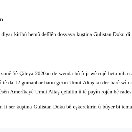
im
diyar kiribû hemû delîlên dosyaya kuştina Gulistan Doku di d
mê 5ê Çileya 2020an de wenda bû û ji wê rojê heta niha sax
î tê da 12 gumanbar hatin girtin.Umut Altaş ku der barê wî de
olêsên Amerîkayê Umut Altaş qefaltin û tê payîn rojên bê rades
ên li ser kuştina Gulistan Doku bê eşkerekirin û bûyer bi temam