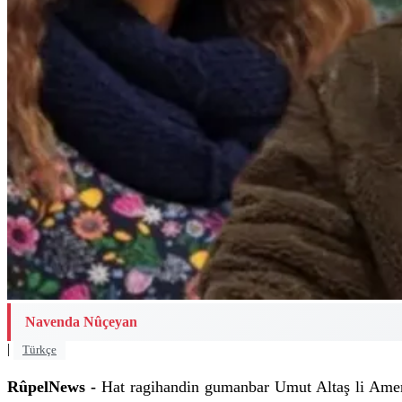
Navenda Nûçeyan
|
Türkçe
RûpelNews -
Hat ragihandin gumanbar Umut Altaş li Amerîka