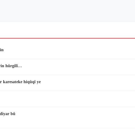
in
vin hûrgilî…
r karesateke hiqûqî ye
diyar bû