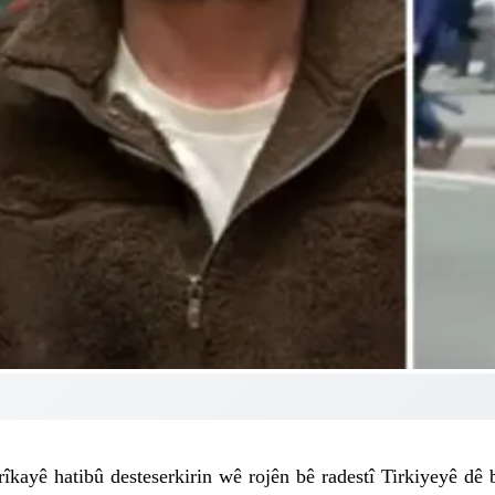
yê hatibû desteserkirin wê rojên bê radestî Tirkiyeyê dê bê 