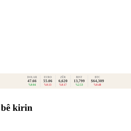
DOLAR
EURO
ZÊR
BIST
BTC
47.66
55.06
6,620
13,799
$64,309
%0.04
%0.13
%0.17
%2.53
%0.48
 bê kirin