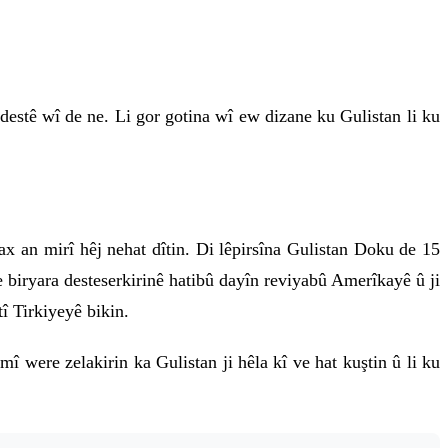
estê wî de ne. Li gor gotina wî ew dizane ku Gulistan li ku
 an mirî hêj nehat dîtin. Di lêpirsîna Gulistan Doku de 15
 biryara desteserkirinê hatibû dayîn reviyabû Amerîkayê û ji
tî Tirkiyeyê bikin.
î were zelakirin ka Gulistan ji hêla kî ve hat kuştin û li ku