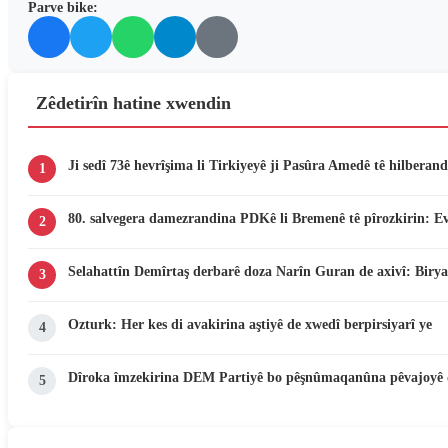
Parve bike:
Zêdetirîn hatine xwendin
Ji sedî 73ê hevrîşima li Tirkiyeyê ji Pasûra Amedê tê hilberand
1
80. salvegera damezrandina PDKê li Bremenê tê pîrozkirin: E
2
Selahattîn Demîrtaş derbarê doza Narîn Guran de axivî: Birya
3
Ozturk: Her kes di avakirina aştiyê de xwedî berpirsiyarî ye
4
Dîroka îmzekirina DEM Partiyê bo pêşnûmaqanûna pêvajoyê 
5