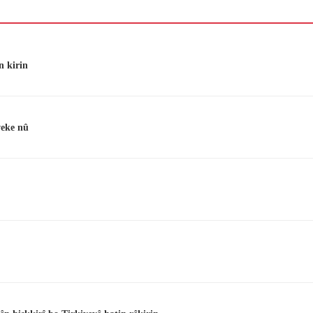
n kirin
veke nû