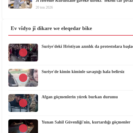
Ji Herêmê Kurdistanê gaveke dîrokî: Yekem car pîvazê
20 trm 2026
Ev vîdyo jî dikare we eleqedar bike
Suriye'deki Hristiyan azınlık da protestolara başla
Suriye'de kimin kiminle savaştığı hala belirsiz
Afgan göçmenlerin yürek burkan durumu
Yunan Sahil Güvenliği'nin, kurtardığı göçmenler