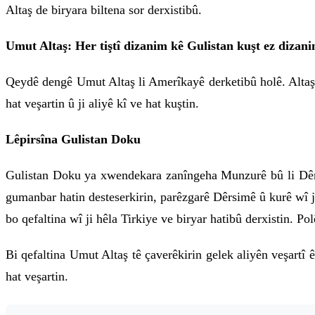
Altaş de biryara biltena sor derxistibû.
Umut Altaş: Her tiştî dizanim kê Gulistan kuşt ez dizan
Qeydê dengê Umut Altaş li Amerîkayê derketibû holê. Altaş 
hat veşartin û ji aliyê kî ve hat kuştin.
Lêpirsîna Gulistan Doku
Gulistan Doku ya xwendekara zanîngeha Munzurê bû li Dêrsi
gumanbar hatin desteserkirin, parêzgarê Dêrsimê û kurê wî j
bo qefaltina wî ji hêla Tirkiye ve biryar hatibû derxistin. P
Bi qefaltina Umut Altaş tê çaverêkirin gelek aliyên veşartî 
hat veşartin.