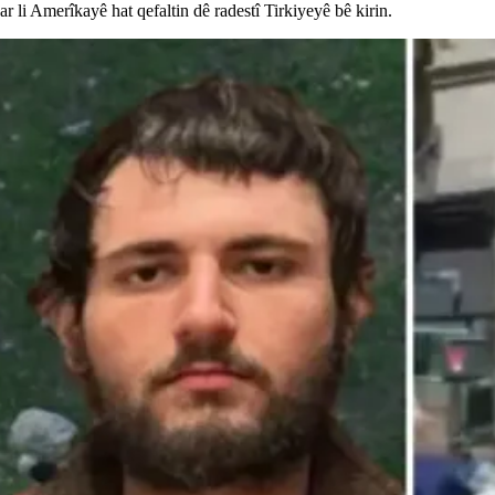
i Amerîkayê hat qefaltin dê radestî Tirkiyeyê bê kirin.