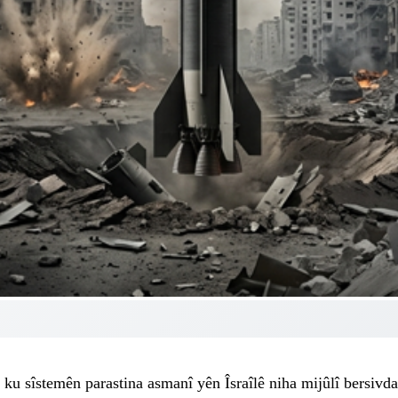
 ku sîstemên parastina asmanî yên Îsraîlê niha mijûlî bersivd