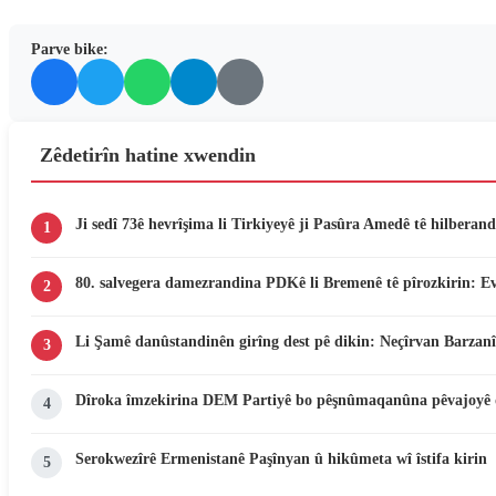
Parve bike:
Zêdetirîn hatine xwendin
Ji sedî 73ê hevrîşima li Tirkiyeyê ji Pasûra Amedê tê hilberand
1
80. salvegera damezrandina PDKê li Bremenê tê pîrozkirin: E
2
Li Şamê danûstandinên girîng dest pê dikin: Neçîrvan Barzanî
3
Dîroka îmzekirina DEM Partiyê bo pêşnûmaqanûna pêvajoyê 
4
Serokwezîrê Ermenistanê Paşînyan û hikûmeta wî îstifa kirin
5