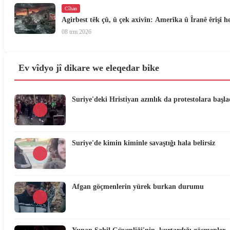
Cîhan
Agirbest têk çû, û çek axivîn: Amerîka û Îranê êrişî h
08 trm 2026
Ev vîdyo jî dikare we eleqedar bike
Suriye'deki Hristiyan azınlık da protestolara başla
Suriye'de kimin kiminle savaştığı hala belirsiz
Afgan göçmenlerin yürek burkan durumu