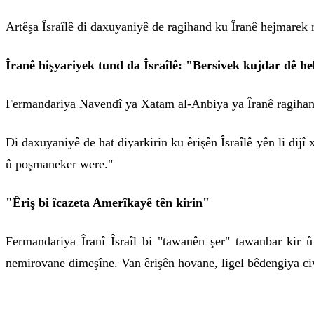
Artêşa Îsraîlê di daxuyaniyê de ragihand ku Îranê hejmarek 
Îranê hişyariyek tund da Îsraîlê: "Bersivek kujdar dê h
Fermandariya Navendî ya Xatam al-Anbiya ya Îranê ragihand 
Di daxuyaniyê de hat diyarkirin ku êrişên Îsraîlê yên li dijî
û poşmaneker were."
"Êriş bi îcazeta Amerîkayê tên kirin"
Fermandariya Îranî Îsraîl bi "tawanên şer" tawanbar kir 
nemirovane dimeşîne. Van êrişên hovane, ligel bêdengiya civ