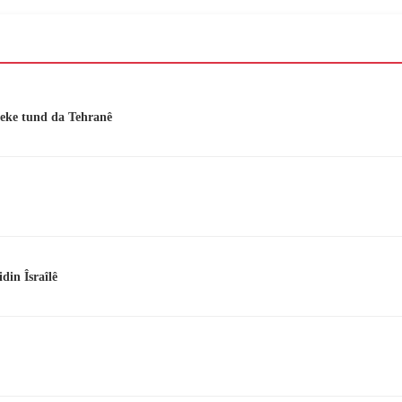
iveke tund da Tehranê
din Îsraîlê