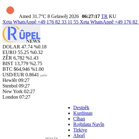
Amed
31.7°C
8 Gelawêj 2026
06:27:18
TR
KU
Xeta WhatsAppê
+49 176 82 33 11 55
Xeta WhatsAppê
+49 176 82 
DOLAR
47.74
%0.18
EURO
55.25
%0.32
ZÊR
6,782
%1.43
BIST
13,779
%2.75
BTC
$64,946
%1.00
USD/EUR
0.8641
parîte
Hewlêr
09:27
Stenbol
09:27
New York
02:27
London
07:27
Destpêk
Kurdistan
Cîhan
Rojhilata Navîn
Tirkiye
Aborî
HEWLÊR