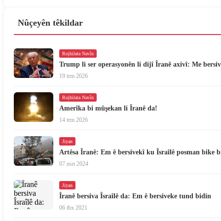
Nûçeyên têkildar
Rojhilata Navîn
Trump li ser operasyonên li dijî Îranê axivî: Me bers
19 trm 2026
Rojhilata Navîn
Amerîka bi mûşekan li Îranê da!
14 trm 2026
Jiyan
Artêsa Îranê: Em ê bersivekî ku Îsraîlê posman bike bi
07 nsn 2024
Jiyan
Îranê bersiva Îsraîlê da: Em ê bersiveke tund bidin
06 tbx 2021