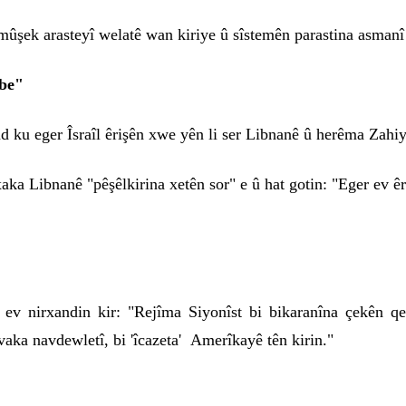
mûşek arasteyî welatê wan kiriye û sîstemên parastina asmanî
ebe"
ku eger Îsraîl êrişên xwe yên li ser Libnanê û herêma Zahiye
 xaka Libnanê "pêşêlkirina xetên sor" e û hat gotin: "Eger ev êr
û ev nirxandin kir: "Rejîma Siyonîst bi bikaranîna çekên qe
aka navdewletî, bi 'îcazeta' Amerîkayê tên kirin."