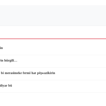
in
vin hûrgilî…
 bi merasîmeke fermî hat pêşwazîkirin
diyar bû