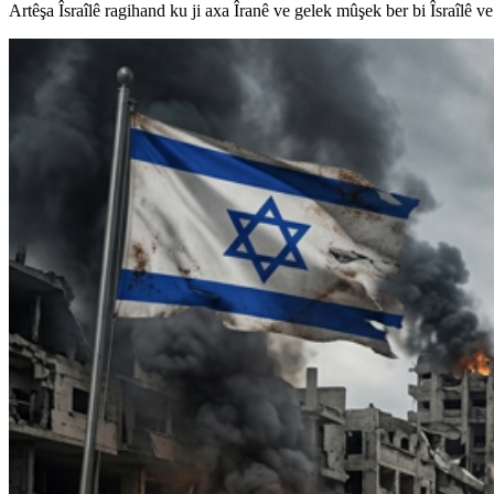
Artêşa Îsraîlê ragihand ku ji axa Îranê ve gelek mûşek ber bi Îsraîlê ve