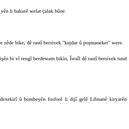
 yên li bakurê welat çalak bûne.
 zêde bike, dê rastî bersivek "kujdar û poşmaneker" were.
işên bi vî rengî berdewam bikin, Îsraîl dê rastî bersivek tund
dexekirî û bombeyên fosforê li dijî gelê Libnanê kiryarên