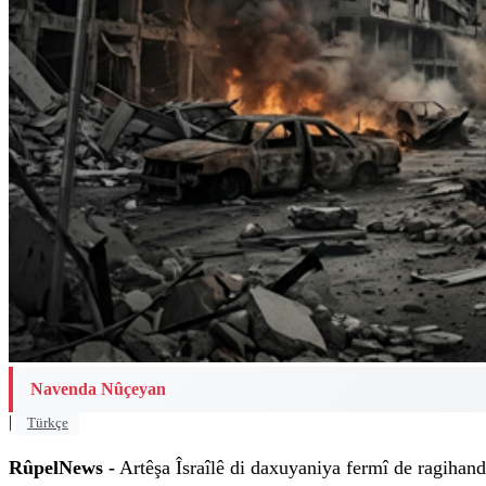
Navenda Nûçeyan
|
Türkçe
RûpelNews -
Artêşa Îsraîlê di daxuyaniya fermî de ragihand