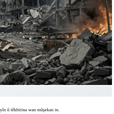
ayîn û têkbirina wan mûşekan in.