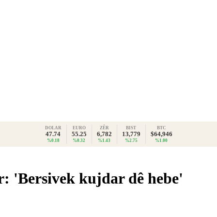
DOLAR
EURO
ZÊR
BIST
BTC
47.74
55.25
6,782
13,779
$64,946
%0.18
%0.32
%1.43
%2.75
%1.00
ir: 'Bersivek kujdar dê hebe'