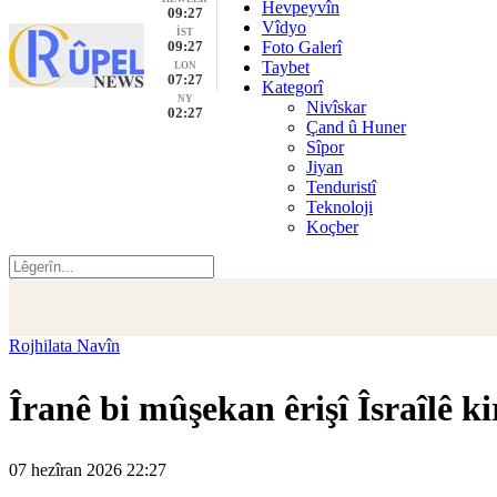
Hevpeyvîn
09:27
Vîdyo
İST
09:27
Foto Galerî
Taybet
LON
07:27
Kategorî
NY
Nivîskar
02:27
Çand û Huner
Sîpor
Jiyan
Tenduristî
Teknoloji
Koçber
Rojhilata Navîn
Îranê bi mûşekan êrişî Îsraîlê k
07 hezîran 2026 22:27