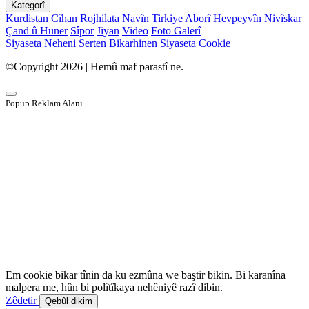
Kategorî
Kurdistan
Cîhan
Rojhilata Navîn
Tirkiye
Aborî
Hevpeyvîn
Nivîskar
Çand û Huner
Sîpor
Jiyan
Video
Foto Galerî
Siyaseta Neheni
Serten Bikarhinen
Siyaseta Cookie
©Copyright 2026 | Hemû maf parastî ne.
Popup Reklam Alanı
Em cookie bikar tînin da ku ezmûna we baştir bikin. Bi karanîna
malpera me, hûn bi polîtîkaya nehêniyê razî dibin.
Zêdetir
Qebûl dikim