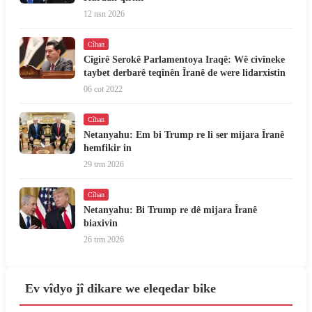
12 nsn 2026
Cîhan
Cîgirê Serokê Parlamentoya Iraqê: Wê civîneke
taybet derbarê teqînên Îranê de were lidarxistin
06 cot 2022
Cîhan
Netanyahu: Em bi Trump re li ser mijara Îranê
hemfikir in
29 trm 2026
Cîhan
Netanyahu: Bi Trump re dê mijara Îranê
biaxivin
26 trm 2026
Ev vîdyo jî dikare we eleqedar bike