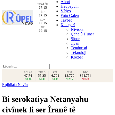
Aborî
HEWLÊR
Hevpeyvîn
07:15
Vîdyo
İST
07:15
Foto Galerî
Taybet
LON
05:15
Kategorî
NY
Nivîskar
00:15
Çand û Huner
Sîpor
Jiyan
Tenduristî
Teknoloji
Koçber
DOLAR
EURO
ZÊR
BIST
BTC
47.74
55.25
6,791
13,779
$64,754
%0.18
%0.32
%0.11
%2.75
%0.29
Rojhilata Navîn
Bi serokatiya Netanyahu
civînek li ser Îranê tê