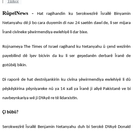
|
Türkçe
RûpelNews -
Hat ragihandin ku Serokwezîrê Îsraîlê Binyamin
Netanyahu dê ji bo cara duyemîn di nav 24 saetên dawî de, li ser mijara
Îranê civîneke şêwirmendiya ewlehiyê li dar bixe.
Rojnameya The Times of Israel ragihand ku Netanyahu û çend wezîrên
payebilind dê îşev bicivin da ku li ser geşedanên derbarê Îranê de
gotûbêj bikin.
Di raporê de hat destnîşankirin ku civîna şêwirmendiya ewlehiyê li dû
pêşkêşkirina pêşniyareke nû ya 14 xalî ya Îranê ji aliyê Pakistanê ve bi
navbeynkariya wê ji DYAyê re tê lidarxistin.
Çi bûbû?
Serokwezîrê Îsraîlê Benjamin Netanyahu duh bi Serokê DYAyê Donald