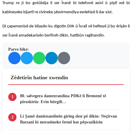
Trump re ji bo gotûbêja li ser Îranê bi telefonê axivî û piştî wê bi
kabîneyeke bijartî re civîneke şêwirmendiya ewlehiyê li dar xist.
Di çapemeniyê de îdiayên ku digotin DYA û Îsraîl vê hefteyê ji bo êrîşên li
ser Îranê amadekariyên berfireh dikin, hatibûn ragihandin.
Parve bike:
Zêdetirîn hatine xwendin
80. salvegera damezrandina PDKê li Bremenê tê
1
pîrozkirin: Evin hûrgilî…
Li Şamê danûstandinên girîng dest pê dikin: Neçîrvan
2
Barzanî bi merasîmeke fermî hat pêşwazîkirin