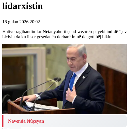
lidarxistin
18 gulan 2026 20:02
Hatiye ragihandin ku Netanyahu û çend wezîrên payebilind dê îşev
bicivin da ku li ser geşedanên derbarê Îranê de gotûbêj bikin.
Navenda Nûçeyan