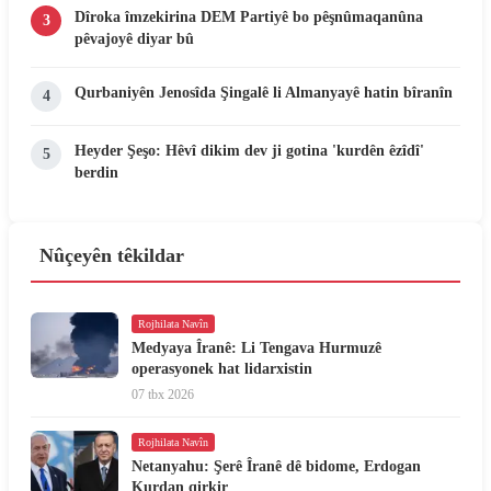
Dîroka îmzekirina DEM Partiyê bo pêşnûmaqanûna
3
pêvajoyê diyar bû
Qurbaniyên Jenosîda Şingalê li Almanyayê hatin bîranîn
4
Heyder Şeşo: Hêvî dikim dev ji gotina 'kurdên êzîdî'
5
berdin
Nûçeyên têkildar
Rojhilata Navîn
Medyaya Îranê: Li Tengava Hurmuzê
operasyonek hat lidarxistin
07 tbx 2026
Rojhilata Navîn
Netanyahu: Şerê Îranê dê bidome, Erdogan
Kurdan qirkir