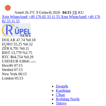
Amed
26.3°C
9 Gelawêj 2026
04:15
TR
KU
Xeta WhatsAppê
+49 176 82 33 11 55
Xeta WhatsAppê
+49 176
82 33 11 55
DOLAR
47.74
%0.18
EURO
55.25
%0.32
ZÊR
6,791
%0.11
BIST
13,779
%2.75
BTC
$64,754
%0.29
USD/EUR
0.8641
parîte
Hewlêr
07:15
Stenbol
07:15
New York
00:15
London
05:15
Destpêk
Kurdistan
Cîhan
Rojhilata Navîn
Tirkiye