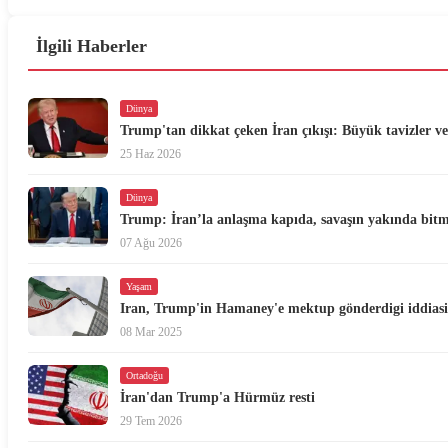
İlgili Haberler
Dünya
Trump'tan dikkat çeken İran çıkışı: Büyük tavizler ve
25 Haz 2026
Dünya
Trump: İran’la anlaşma kapıda, savaşın yakında bit
07 Ağu 2026
Yaşam
Iran, Trump'in Hamaney'e mektup gönderdigi iddiasin
08 Mar 2025
Ortadoğu
İran'dan Trump'a Hürmüz resti
29 Tem 2026