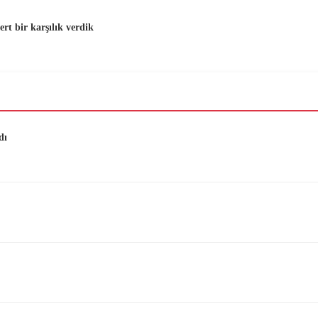
t bir karşılık verdik
dı