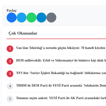
Paylaş:
Çok Okunanlar
Van'dan Tekirdağ’a zorunlu göçün hikâyesi: 70 haneli köyden 
1
DEM milletvekili: Erbil ve Süleymaniye'de binlerce kişi silah 
2
YPJ'den ‘Suriye İçişleri Bakanlığı'na bağlandı’ iddialarına yan
3
TBMM'de DEM Parti ile YENİ Parti arasında 'Selahattin Demir
4
Temmuz seçim anketi: YENİ Parti ile AK Parti arasındaki fark
5