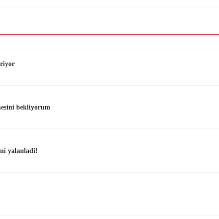
riyor
mesini bekliyorum
i yalanladi!