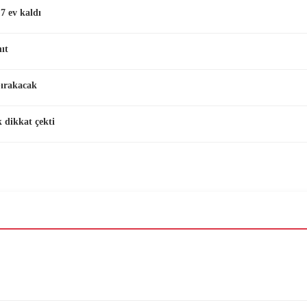
7 ev kaldı
ıt
bırakacak
 dikkat çekti