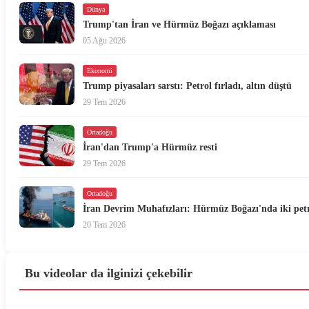
Dünya
Trump'tan İran ve Hürmüz Boğazı açıklaması
05 Ağu 2026
Ekonomi
Trump piyasaları sarstı: Petrol fırladı, altın düştü
29 Tem 2026
Ortadoğu
İran'dan Trump'a Hürmüz resti
29 Tem 2026
Ortadoğu
İran Devrim Muhafızları: Hürmüz Boğazı'nda iki petr
20 Tem 2026
Bu videolar da ilginizi çekebilir