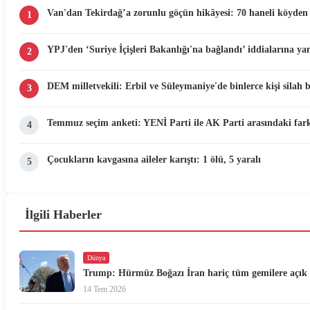
Van'dan Tekirdağ’a zorunlu göçün hikâyesi: 70 haneli köyden 
1
YPJ'den ‘Suriye İçişleri Bakanlığı'na bağlandı’ iddialarına yan
2
DEM milletvekili: Erbil ve Süleymaniye'de binlerce kişi silah 
3
Temmuz seçim anketi: YENİ Parti ile AK Parti arasındaki fark
4
Çocukların kavgasına aileler karıştı: 1 ölü, 5 yaralı
5
İlgili Haberler
Dünya
Trump: Hürmüz Boğazı İran hariç tüm gemilere açık
14 Tem 2026