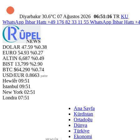
Diyarbakır
30.6°C
07 Ağustos 2026
06:51:17
TR
KU
WhatsApp İhbar Hattı
+49 176 82 33 11 55
WhatsApp İhbar Hattı
+4
DOLAR
47.59
%0.38
EURO
54.93
%0.27
ALTIN
6,687
%0.49
BIST
13,799
%2.90
BTC
$64,290
%0.74
USD/EUR
0.8663
parite
Hewlêr
09:51
İstanbul
09:51
New York
02:51
Londra
07:51
Ana Sayfa
Kürdistan
Ortadoğu
Dünya
Türkiye
Ekonomi
HEWLÊR