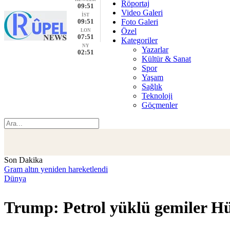
Röportaj
09:51
Video Galeri
İST
09:51
Foto Galeri
Özel
LON
07:51
Kategoriler
NY
Yazarlar
02:51
Kültür & Sanat
Spor
Yaşam
Sağlık
Teknoloji
Göçmenler
Son Dakika
Gram altın yeniden hareketlendi
Dünya
Trump: Petrol yüklü gemiler H