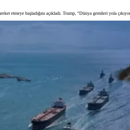
et etmeye başladığını açıkladı. Trump, “Dünya gemileri yola çıkıyor