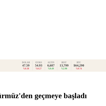
DOLAR
EURO
ALTIN
BIST
BTC
47.59
54.93
6,687
13,799
$64,290
%0.38
%0.27
%0.49
%2.90
%0.74
ürmüz'den geçmeye başladı