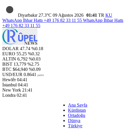
Diyarbakır
27.3°C
09 Ağustos 2026
01:41
TR
KU
WhatsApp İhbar Hattı
+49 176 82 33 11 55
WhatsApp İhbar Hattı
+49 176 82 33 11 55
DOLAR
47.74
%0.18
EURO
55.25
%0.32
ALTIN
6,792
%0.03
BIST
13,779
%2.75
BTC
$64,940
%0.09
USD/EUR
0.8641
parite
Hewlêr
04:41
İstanbul
04:41
New York
21:41
Londra
02:41
Ana Sayfa
Kürdistan
Ortadoğu
Dünya
Türkiye