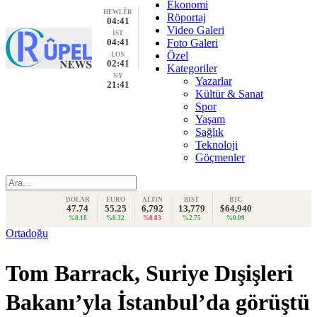
Ekonomi
HEWLÊR
Röportaj
04:41
Video Galeri
İST
04:41
Foto Galeri
Özel
LON
02:41
Kategoriler
NY
Yazarlar
21:41
Kültür & Sanat
Spor
Yaşam
Sağlık
Teknoloji
Göçmenler
DOLAR
EURO
ALTIN
BIST
BTC
47.74
55.25
6,792
13,779
$64,940
%0.18
%0.32
%0.03
%2.75
%0.09
Ortadoğu
Tom Barrack, Suriye Dışişleri
Bakanı’yla İstanbul’da görüştü