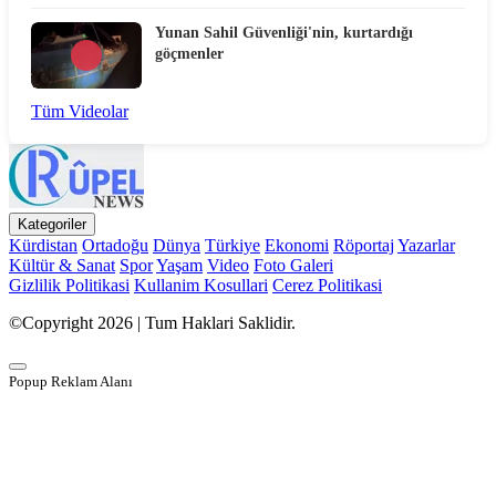
Yunan Sahil Güvenliği'nin, kurtardığı
göçmenler
Tüm Videolar
Kategoriler
Kürdistan
Ortadoğu
Dünya
Türkiye
Ekonomi
Röportaj
Yazarlar
Kültür & Sanat
Spor
Yaşam
Video
Foto Galeri
Gizlilik Politikasi
Kullanim Kosullari
Cerez Politikasi
©Copyright 2026 | Tum Haklari Saklidir.
Popup Reklam Alanı