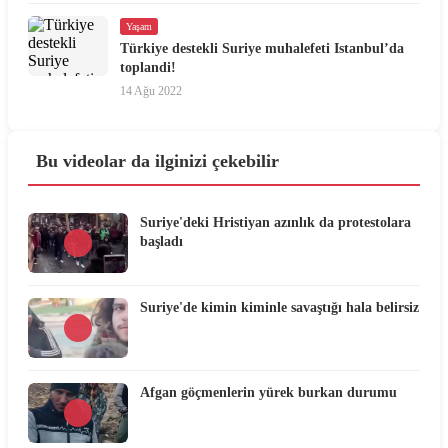
Yaşam
Türkiye destekli Suriye muhalefeti Istanbul’da
toplandi!
14 Ağu 2022
Bu videolar da ilginizi çekebilir
Suriye'deki Hristiyan azınlık da protestolara
başladı
Suriye'de kimin kiminle savaştığı hala belirsiz
Afgan göçmenlerin yürek burkan durumu