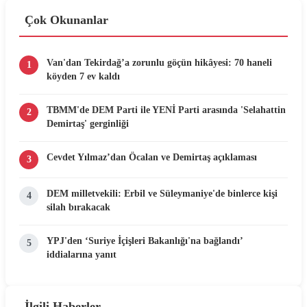
Çok Okunanlar
Van'dan Tekirdağ’a zorunlu göçün hikâyesi: 70 haneli
1
köyden 7 ev kaldı
TBMM'de DEM Parti ile YENİ Parti arasında 'Selahattin
2
Demirtaş' gerginliği
Cevdet Yılmaz’dan Öcalan ve Demirtaş açıklaması
3
DEM milletvekili: Erbil ve Süleymaniye'de binlerce kişi
4
silah bırakacak
YPJ'den ‘Suriye İçişleri Bakanlığı'na bağlandı’
5
iddialarına yanıt
İlgili Haberler