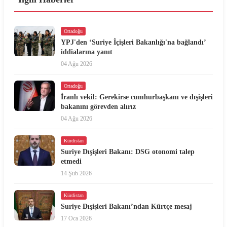
Ortadoğu
YPJ'den ‘Suriye İçişleri Bakanlığı'na bağlandı’
iddialarına yanıt
04 Ağu 2026
Ortadoğu
İranlı vekil: Gerekirse cumhurbaşkanı ve dışişleri
bakanını görevden alırız
04 Ağu 2026
Kürdistan
Suriye Dışişleri Bakanı: DSG otonomi talep
etmedi
14 Şub 2026
Kürdistan
Suriye Dışişleri Bakanı’ndan Kürtçe mesaj
17 Oca 2026