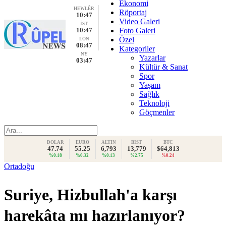
Ekonomi
HEWLÊR
Röportaj
10:47
Video Galeri
İST
10:47
Foto Galeri
Özel
LON
08:47
Kategoriler
NY
Yazarlar
03:47
Kültür & Sanat
Spor
Yaşam
Sağlık
Teknoloji
Göçmenler
DOLAR
EURO
ALTIN
BIST
BTC
47.74
55.25
6,793
13,779
$64,813
%0.18
%0.32
%0.13
%2.75
%0.24
Ortadoğu
Suriye, Hizbullah'a karşı
harekâta mı hazırlanıyor?