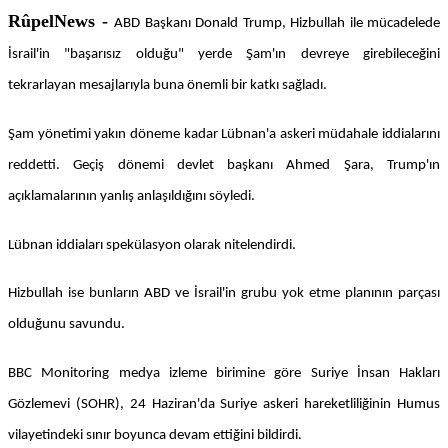
RûpelNews -
ABD Başkanı Donald Trump, Hizbullah ile mücadelede
İsrail'in "başarısız olduğu" yerde Şam'ın devreye girebileceğini
tekrarlayan mesajlarıyla buna önemli bir katkı sağladı.
Şam yönetimi yakın döneme kadar Lübnan'a askeri müdahale iddialarını
reddetti. Geçiş dönemi devlet başkanı Ahmed Şara, Trump'ın
açıklamalarının yanlış anlaşıldığını söyledi.
Lübnan iddiaları spekülasyon olarak nitelendirdi.
Hizbullah ise bunların ABD ve İsrail'in grubu yok etme planının parçası
olduğunu savundu.
BBC Monitoring medya izleme birimine göre Suriye İnsan Hakları
Gözlemevi (SOHR), 24 Haziran'da Suriye askeri hareketliliğinin Humus
vilayetindeki sınır boyunca devam ettiğini bildirdi.