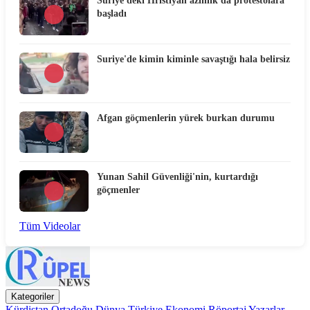
Suriye'deki Hristiyan azınlık da protestolara
başladı
Suriye'de kimin kiminle savaştığı hala belirsiz
Afgan göçmenlerin yürek burkan durumu
Yunan Sahil Güvenliği'nin, kurtardığı
göçmenler
Tüm Videolar
Kategoriler
Kürdistan
Ortadoğu
Dünya
Türkiye
Ekonomi
Röportaj
Yazarlar