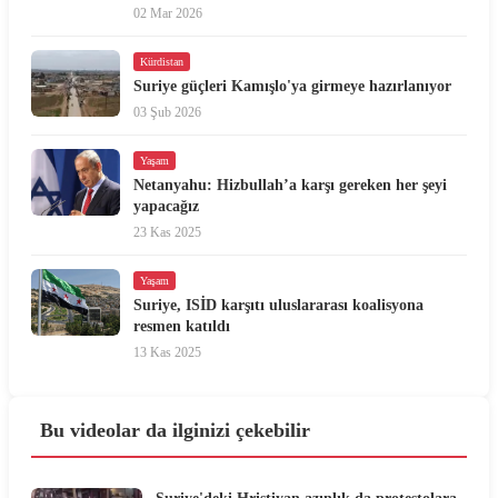
02 Mar 2026
Kürdistan
Suriye güçleri Kamışlo'ya girmeye hazırlanıyor
03 Şub 2026
Yaşam
Netanyahu: Hizbullah’a karşı gereken her şeyi
yapacağız
23 Kas 2025
Yaşam
Suriye, ISİD karşıtı uluslararası koalisyona
resmen katıldı
13 Kas 2025
Bu videolar da ilginizi çekebilir