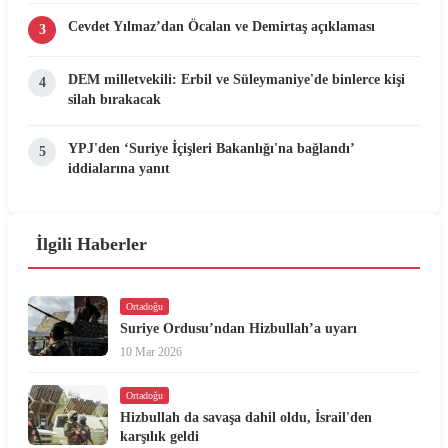
Cevdet Yılmaz’dan Öcalan ve Demirtaş açıklaması
3
DEM milletvekili: Erbil ve Süleymaniye'de binlerce kişi
4
silah bırakacak
YPJ'den ‘Suriye İçişleri Bakanlığı'na bağlandı’
5
iddialarına yanıt
İlgili Haberler
Ortadoğu
Suriye Ordusu’ndan Hizbullah’a uyarı
10 Mar 2026
Ortadoğu
Hizbullah da savaşa dahil oldu, İsrail'den
karşılık geldi