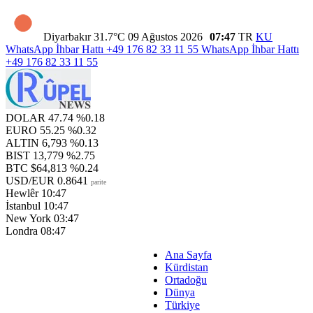
Diyarbakır
31.7°C
09 Ağustos 2026
07:47
TR
KU
WhatsApp İhbar Hattı
+49 176 82 33 11 55
WhatsApp İhbar Hattı
+49 176 82 33 11 55
DOLAR
47.74
%0.18
EURO
55.25
%0.32
ALTIN
6,793
%0.13
BIST
13,779
%2.75
BTC
$64,813
%0.24
USD/EUR
0.8641
parite
Hewlêr
10:47
İstanbul
10:47
New York
03:47
Londra
08:47
Ana Sayfa
Kürdistan
Ortadoğu
Dünya
Türkiye