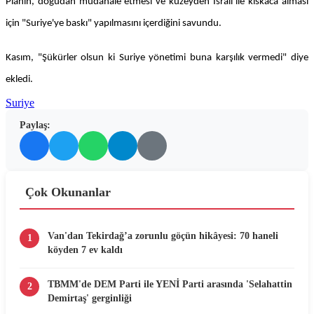
Planın, doğudan müdahale etmesi ve kuzeyden İsrail ile kıskaca alması
için "Suriye'ye baskı" yapılmasını içerdiğini savundu.
Kasım, "Şükürler olsun ki Suriye yönetimi buna karşılık vermedi" diye
ekledi.
Suriye
Paylaş:
Çok Okunanlar
Van'dan Tekirdağ’a zorunlu göçün hikâyesi: 70 haneli
1
köyden 7 ev kaldı
TBMM'de DEM Parti ile YENİ Parti arasında 'Selahattin
2
Demirtaş' gerginliği