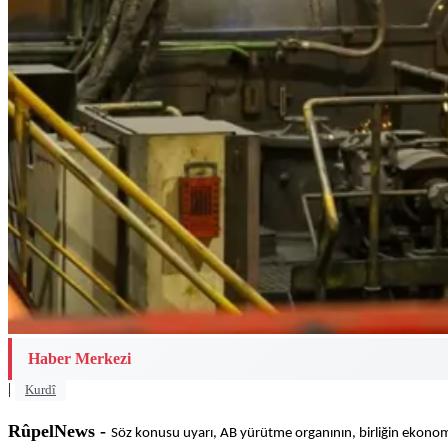
Haber Merkezi
|
Kurdî
RûpelNews -
Söz konusu uyarı, AB yürütme organının, birliğin ekonomi