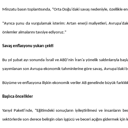
Mînzatu basın toplantısında, "Orta Doğu’daki savaş nedeniyle, özellikle ene
"Ayrıca şunu da vurgulamak isterim: Artan enerji maliyetleri, Avrupa’daki 
önlemler almalarını tavsiye ediyoruz."
Savaş enflasyonu yukarı çekti
Bu yıl şubat ayı sonunda İsrail ve ABD’nin İran’a yönelik saldırılarıyla
yayımlanan son Avrupa ekonomik tahminlerine göre savaş, Avrupa’daki bü
Büyüme ve enflasyona ilişkin ekonomik veriler AB genelinde büyük farklılık
Başlıca öncelikler
Yarıyıl Paketi’nde, "Eğitimdeki sonuçların iyileştirilmesi ve insanların be
sektörlerde son derece belirgin olan işgücü ve beceri açığını gidermek için 