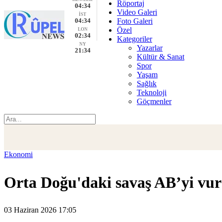
Röportaj
04:34
Video Galeri
İST
04:34
Foto Galeri
Özel
LON
02:34
Kategoriler
NY
Yazarlar
21:34
Kültür & Sanat
Spor
Yaşam
Sağlık
Teknoloji
Göçmenler
Ekonomi
Orta Doğu'daki savaş AB’yi vu
03 Haziran 2026 17:05