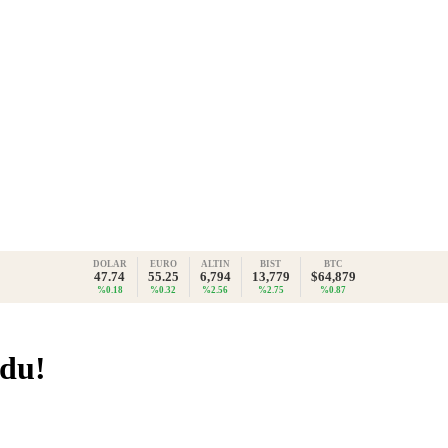
DOLAR
EURO
ALTIN
BIST
BTC
47.74
55.25
6,794
13,779
$64,879
%0.18
%0.32
%2.56
%2.75
%0.87
rdu!