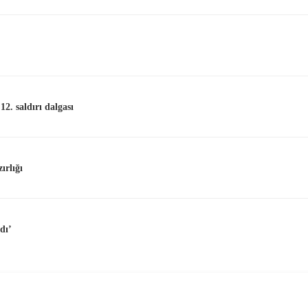
2. saldırı dalgası
ırlığı
dı’