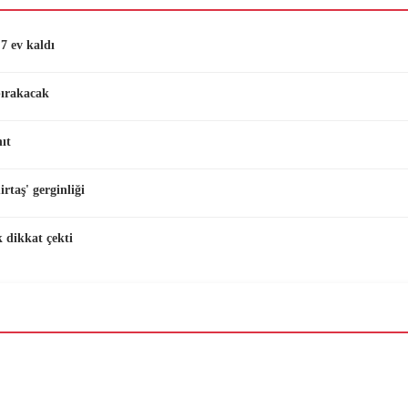
7 ev kaldı
bırakacak
ıt
taş' gerginliği
 dikkat çekti