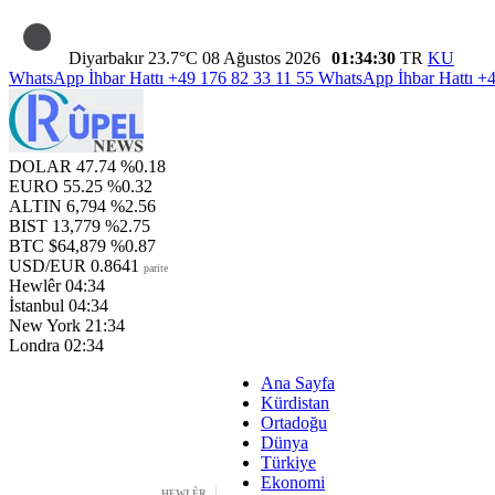
Diyarbakır
23.7°C
08 Ağustos 2026
01:34:31
TR
KU
WhatsApp İhbar Hattı
+49 176 82 33 11 55
WhatsApp İhbar Hattı
+4
DOLAR
47.74
%0.18
EURO
55.25
%0.32
ALTIN
6,794
%2.56
BIST
13,779
%2.75
BTC
$64,879
%0.87
USD/EUR
0.8641
parite
Hewlêr
04:34
İstanbul
04:34
New York
21:34
Londra
02:34
Ana Sayfa
Kürdistan
Ortadoğu
Dünya
Türkiye
Ekonomi
HEWLÊR