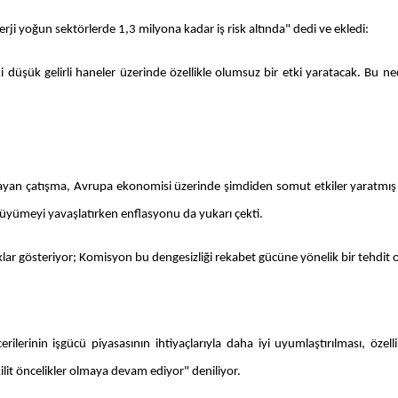
rji yoğun sektörlerde 1,3 milyona kadar iş risk altında" dedi ve ekledi:
düşük gelirli haneler üzerinde özellikle olumsuz bir etki yaratacak. Bu ned
 başlayan çatışma, Avrupa ekonomisi üzerinde şimdiden somut etkiler yaratmı
yümeyi yavaşlatırken enflasyonu da yukarı çekti.
lar gösteriyor; Komisyon bu dengesizliği rekabet gücüne yönelik bir tehdit o
cerilerinin işgücü piyasasının ihtiyaçlarıyla daha iyi uyumlaştırılması, öze
kilit öncelikler olmaya devam ediyor" deniliyor.