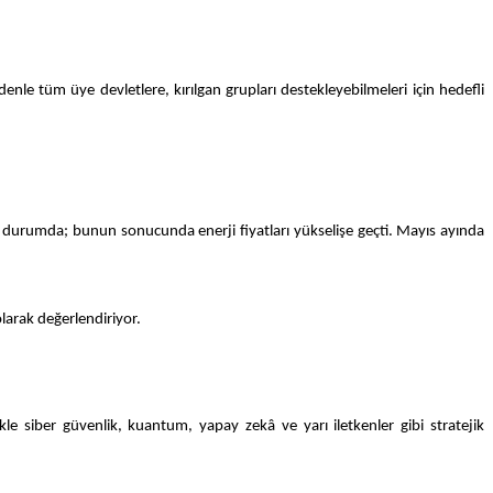
enle tüm üye devletlere, kırılgan grupları destekleyebilmeleri için hedefli
ş durumda; bunun sonucunda enerji fiyatları yükselişe geçti. Mayıs ayında
larak değerlendiriyor.
llikle siber güvenlik, kuantum, yapay zekâ ve yarı iletkenler gibi stratejik