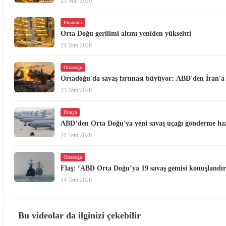
23 Mar 2026
Ekonomi
Orta Doğu gerilimi altını yeniden yükseltti
21 Tem 2026
Ortadoğu
Ortadoğu'da savaş fırtınası büyüyor: ABD'den İran'a 1
23 Tem 2026
Dünya
ABD’den Orta Doğu'ya yeni savaş uçağı gönderme haz
21 Tem 2026
Ortadoğu
Flaş: ‘ABD Orta Doğu’ya 19 savaş gemisi konuşlandır
14 Tem 2026
Bu videolar da ilginizi çekebilir