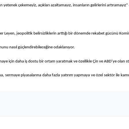
 yetenek çekemeyiz, açıkları azaltamayız, insanların gelirlerini artıramayız"
Leyen, jeopolitik belirsizliklerin arttığı bir dönemde rekabet gücünü Komis
munu nasıl güçlendirebileceğine odaklanıyor.
maye için daha iş dostu bir ortam yaratmak ve özellikle Çin ve ABD’ye olan stra
na, sermaye piyasalarına daha fazla yatırım yapmaya ve özel sektör ile kam