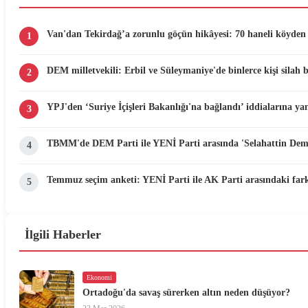
Van'dan Tekirdağ’a zorunlu göçün hikâyesi: 70 haneli köyden 
1
DEM milletvekili: Erbil ve Süleymaniye'de binlerce kişi silah 
2
YPJ'den ‘Suriye İçişleri Bakanlığı'na bağlandı’ iddialarına yan
3
TBMM'de DEM Parti ile YENİ Parti arasında 'Selahattin Demir
4
Temmuz seçim anketi: YENİ Parti ile AK Parti arasındaki fark
5
İlgili Haberler
Ekonomi
Ortadoğu'da savaş sürerken altın neden düşüyor?