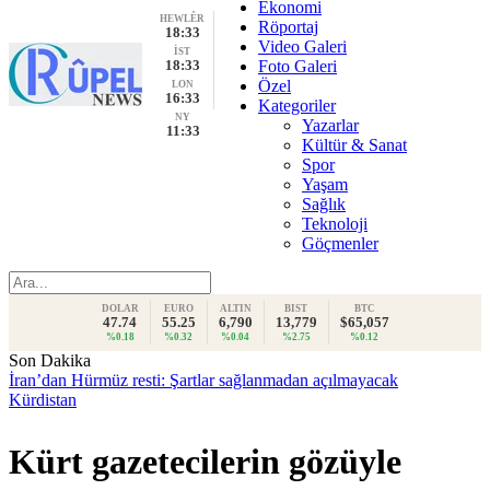
Ekonomi
HEWLÊR
Röportaj
18:33
Video Galeri
İST
18:33
Foto Galeri
Özel
LON
16:33
Kategoriler
NY
Yazarlar
11:33
Kültür & Sanat
Spor
Yaşam
Sağlık
Teknoloji
Göçmenler
DOLAR
EURO
ALTIN
BIST
BTC
47.74
55.25
6,790
13,779
$65,057
%0.18
%0.32
%0.04
%2.75
%0.12
Son Dakika
İran’dan Hürmüz resti: Şartlar sağlanmadan açılmayacak
Kürdistan
Kürt gazetecilerin gözüyle