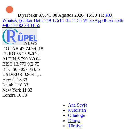
Diyarbakır
37.8°C
08 Ağustos 2026
15:33
TR
KU
WhatsApp İhbar Hattı
+49 176 82 33 11 55
WhatsApp İhbar Hattı
+49 176 82 33 11 55
DOLAR
47.74
%0.18
EURO
55.25
%0.32
ALTIN
6,790
%0.04
BIST
13,779
%2.75
BTC
$65,057
%0.12
USD/EUR
0.8641
parite
Hewlêr
18:33
İstanbul
18:33
New York
11:33
Londra
16:33
Ana Sayfa
Kürdistan
Ortadoğu
Dünya
Türkiye