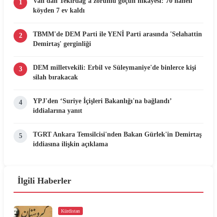
Van'dan Tekirdağ’a zorunlu göçün hikâyesi: 70 haneli
1
köyden 7 ev kaldı
TBMM'de DEM Parti ile YENİ Parti arasında 'Selahattin
2
Demirtaş' gerginliği
DEM milletvekili: Erbil ve Süleymaniye'de binlerce kişi
3
silah bırakacak
YPJ'den ‘Suriye İçişleri Bakanlığı'na bağlandı’
4
iddialarına yanıt
TGRT Ankara Temsilcisi'nden Bakan Gürlek'in Demirtaş
5
iddiasına ilişkin açıklama
İlgili Haberler
Kürdistan