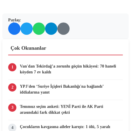
Paylaş:
Çok Okunanlar
Van'dan Tekirdağ’a zorunlu göçün hikâyesi: 70 haneli
1
köyden 7 ev kaldı
YPJ'den ‘Suriye İçişleri Bakanlığı'na bağlandı’
2
iddialarına yanıt
Temmuz seçim anketi: YENİ Parti ile AK Parti
3
arasındaki fark dikkat çekti
Çocukların kavgasına aileler karıştı: 1 ölü, 5 yaralı
4