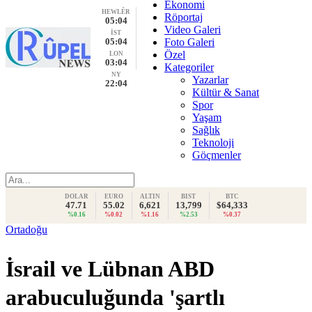
Ekonomi
HEWLÊR
Röportaj
05:04
Video Galeri
İST
05:04
Foto Galeri
Özel
LON
03:04
Kategoriler
NY
Yazarlar
22:04
Kültür & Sanat
Spor
Yaşam
Sağlık
Teknoloji
Göçmenler
DOLAR
EURO
ALTIN
BIST
BTC
47.71
55.02
6,621
13,799
$64,333
%0.16
%0.02
%1.16
%2.53
%0.37
Ortadoğu
İsrail ve Lübnan ABD
arabuculuğunda 'şartlı