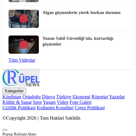
Afgan göçmenlerin yürek burkan durumu
Yunan Sahil Güvenliği'nin, kurtardığı
göçmenler
Tüm Videolar
Kategoriler
Kürdistan
Ortadoğu
Dünya
Türkiye
Ekonomi
Röportaj
Yazarlar
Kültür & Sanat
Spor
Yaşam
Video
Foto Galeri
Gizlilik Politikasi
Kullanim Kosullari
Cerez Politikasi
©Copyright 2026 | Tum Haklari Saklidir.
Popup Reklam Alanı