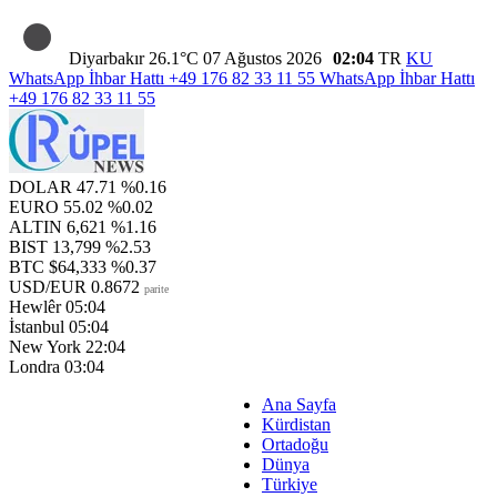
Diyarbakır
26.1°C
07 Ağustos 2026
02:04
TR
KU
WhatsApp İhbar Hattı
+49 176 82 33 11 55
WhatsApp İhbar Hattı
+49 176 82 33 11 55
DOLAR
47.71
%0.16
EURO
55.02
%0.02
ALTIN
6,621
%1.16
BIST
13,799
%2.53
BTC
$64,333
%0.37
USD/EUR
0.8672
parite
Hewlêr
05:04
İstanbul
05:04
New York
22:04
Londra
03:04
Ana Sayfa
Kürdistan
Ortadoğu
Dünya
Türkiye