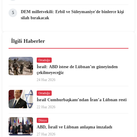
DEM milletvekili: Erbil ve Süleymaniye'de binlerce kişi
5
silah bırakacak
İlgili Haberler
Ortadoğu
İsrail: ABD istese de Lübnan’ın güneyinden
çekilmeyeceğiz
24 Haz 2026
Ortadoğu
İsrail Cumhurbaşkanı’ndan İran’a Lübnan resti
22 Haz 2026
Dünya
ABD, İsrail ve Lübnan anlaşma imzaladı
27 Haz 2026