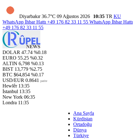
Diyarbakır
36.7°C
09 Ağustos 2026
10:35
TR
KU
WhatsApp İhbar Hattı
+49 176 82 33 11 55
WhatsApp İhbar Hattı
+49 176 82 33 11 55
DOLAR
47.74
%0.18
EURO
55.25
%0.32
ALTIN
6,798
%0.13
BIST
13,779
%2.75
BTC
$64,854
%0.17
USD/EUR
0.8641
parite
Hewlêr
13:35
İstanbul
13:35
New York
06:35
Londra
11:35
Ana Sayfa
Kürdistan
Ortadoğu
Dünya
Türkiye