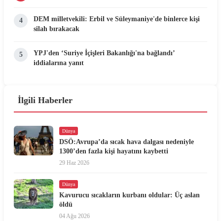
DEM milletvekili: Erbil ve Süleymaniye'de binlerce kişi
4
silah bırakacak
YPJ'den ‘Suriye İçişleri Bakanlığı'na bağlandı’
5
iddialarına yanıt
İlgili Haberler
Dünya
DSÖ:Avrupa’da sıcak hava dalgası nedeniyle
1300’den fazla kişi hayatını kaybetti
29 Haz 2026
Dünya
Kavurucu sıcakların kurbanı oldular: Üç aslan
öldü
04 Ağu 2026