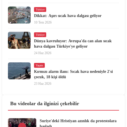
Türkiye
Dikkat: Aşırı sıcak hava dalgası geliyor
10 Tem 2026
Türkiye
Dünya kavruluyor: Avrupa'da can alan sıcak
hava dalgası Türkiye'ye geliyor
24 Haz 2026
Yaşam
Kırmızı alarm ilanı: Sıcak hava nedeniyle 2'si
çocuk, 18 kişi öldü
23 Haz 2026
Bu videolar da ilginizi çekebilir
Suriye'deki Hristiyan azınlık da protestolara
başladı