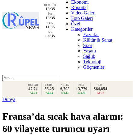
Ekonomi
HEWLÊR
Röportaj
13:35
Video Galeri
İST
13:35
Foto Galeri
Özel
LON
11:35
Kategoriler
NY
Yazarlar
06:35
Kültür & Sanat
Spor
Yaşam
Sağlık
Teknoloji
Göçmenler
DOLAR
EURO
ALTIN
BIST
BTC
47.74
55.25
6,798
13,779
$64,854
%0.18
%0.32
%0.13
%2.75
%0.17
Dünya
Fransa’da sıcak hava alarmı:
60 vilayette turuncu uyarı