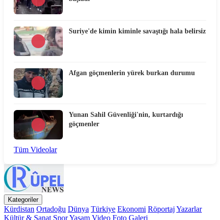
Suriye'de kimin kiminle savaştığı hala belirsiz
Afgan göçmenlerin yürek burkan durumu
Yunan Sahil Güvenliği'nin, kurtardığı
göçmenler
Tüm Videolar
Kategoriler
Kürdistan
Ortadoğu
Dünya
Türkiye
Ekonomi
Röportaj
Yazarlar
Kültür & Sanat
Spor
Yaşam
Video
Foto Galeri