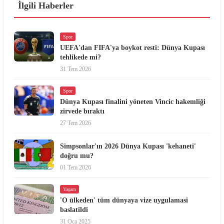
İlgili Haberler
Spor
UEFA'dan FIFA'ya boykot resti: Dünya Kupası
tehlikede mi?
31 Tem 2026
Spor
Dünya Kupası finalini yöneten Vincic hakemliği
zirvede bıraktı
27 Tem 2026
Simpsonlar'ın 2026 Dünya Kupası 'kehaneti'
doğru mu?
01 Tem 2026
Yaşam
'O ülkeden' tüm dünyaya vize uygulamasi
baslatildi
31 Oca 2025