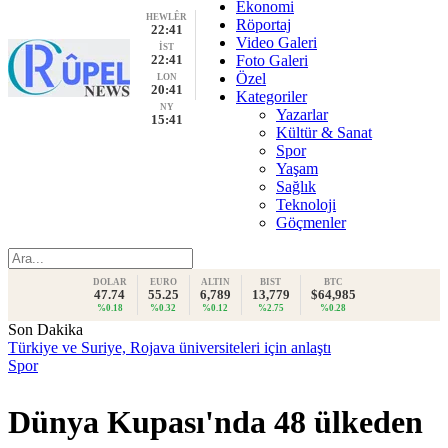
Ekonomi
HEWLÊR
Röportaj
22:41
Video Galeri
İST
22:41
Foto Galeri
Özel
LON
20:41
Kategoriler
NY
Yazarlar
15:41
Kültür & Sanat
Spor
Yaşam
Sağlık
Teknoloji
Göçmenler
DOLAR
EURO
ALTIN
BIST
BTC
47.74
55.25
6,789
13,779
$64,985
%0.18
%0.32
%0.12
%2.75
%0.28
Son Dakika
Türkiye ve Suriye, Rojava üniversiteleri için anlaştı
Spor
Dünya Kupası'nda 48 ülkeden