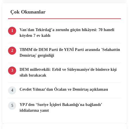
Çok Okunanlar
Van'dan Tekirdağ’a zorunlu göçün hikâyesi: 70 haneli
1
köyden 7 ev kaldı
TBMM'de DEM Parti ile YENİ Parti arasında 'Selahattin
2
Demirtaş' gerginliği
DEM milletvekili: Erbil ve Süleymaniye'de binlerce kişi
3
silah bırakacak
Cevdet Yılmaz’dan Öcalan ve Demirtaş açıklaması
4
YPJ'den ‘Suriye İçişleri Bakanlığı'na bağlandı’
5
iddialarına yanıt