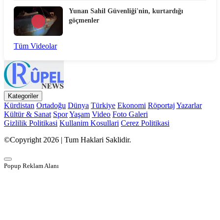
Yunan Sahil Güvenliği'nin, kurtardığı
göçmenler
Tüm Videolar
Kategoriler
Kürdistan
Ortadoğu
Dünya
Türkiye
Ekonomi
Röportaj
Yazarlar
Kültür & Sanat
Spor
Yaşam
Video
Foto Galeri
Gizlilik Politikasi
Kullanim Kosullari
Cerez Politikasi
©Copyright 2026 | Tum Haklari Saklidir.
Popup Reklam Alanı