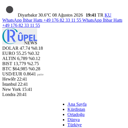
Diyarbakır
30.6°C
08 Ağustos 2026
19:41
TR
KU
WhatsApp İhbar Hattı
+49 176 82 33 11 55
WhatsApp İhbar Hattı
+49 176 82 33 11 55
DOLAR
47.74
%0.18
EURO
55.25
%0.32
ALTIN
6,789
%0.12
BIST
13,779
%2.75
BTC
$64,985
%0.28
USD/EUR
0.8641
parite
Hewlêr
22:41
İstanbul
22:41
New York
15:41
Londra
20:41
Ana Sayfa
Kürdistan
Ortadoğu
Dünya
Türkiye