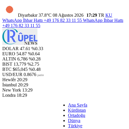
Diyarbakır
37.8°C
08 Ağustos 2026
17:29
TR
KU
WhatsApp İhbar Hattı
+49 176 82 33 11 55
WhatsApp İhbar Hattı
+49 176 82 33 11 55
DOLAR
47.61
%0.33
EURO
54.87
%0.64
ALTIN
6,786
%0.28
BIST
13,779
%2.75
BTC
$65,045
%0.48
USD/EUR
0.8676
parite
Hewlêr
20:29
İstanbul
20:29
New York
13:29
Londra
18:29
Ana Sayfa
Kürdistan
Ortadoğu
Dünya
Türkiye