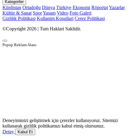
Kategoriler
Kürdistan
Ortadoğu
Dünya
Türkiye
Ekonomi
Röportaj
Yazarlar
Kültür & Sanat
Spor
Yaşam
Video
Foto Galeri
Gizlilik Politikasi
Kullanim Kosullari
Cerez Politikasi
©Copyright 2026 | Tum Haklari Saklidir.
Popup Reklam Alanı
Deneyiminizi geliştirmek için çerezler kullanıyoruz. Sitemizi
kullanarak gizlilik politikamızı kabul etmiş olursunuz.
Detay
Kabul Et