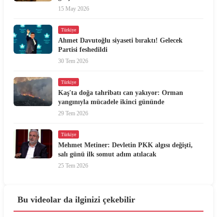
15 May 2026
Türkiye
Ahmet Davutoğlu siyaseti bıraktı! Gelecek
Partisi feshedildi
30 Tem 2026
Türkiye
Kaş'ta doğa tahribatı can yakıyor: Orman
yangınıyla mücadele ikinci gününde
29 Tem 2026
Türkiye
Mehmet Metiner: Devletin PKK algısı değişti,
salı günü ilk somut adım atılacak
25 Tem 2026
Bu videolar da ilginizi çekebilir