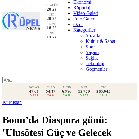
Ekonomi
HEWLÊR
Röportaj
20:29
Video Galeri
İST
20:29
Foto Galeri
Özel
LON
18:29
Kategoriler
NY
Yazarlar
13:29
Kültür & Sanat
Spor
Yaşam
Sağlık
Teknoloji
Göçmenler
DOLAR
EURO
ALTIN
BIST
BTC
47.61
54.87
6,786
13,779
$65,045
%0.33
%0.64
%0.28
%2.75
%0.48
Kürdistan
Bonn’da Diaspora günü:
'Ulusötesi Güç ve Gelecek