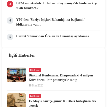
DEM milletvekili: Erbil ve Süleymaniye'de binlerce kişi
3
silah bırakacak
YPJ'den ‘Suriye İçişleri Bakanlığı'na bağlandı’
4
iddialarına yanıt
Cevdet Yılmaz’dan Öcalan ve Demirtaş açıklaması
5
İlgili Haberler
Kürdistan
Diakurd Konferansı: Diasporadaki 4 milyon
Kürt önemli bir potansiyele sahip
18 Haz 2026
Kürdistan
15 Mayıs Kürtçe günü: Kürtleri birleştiren tek
gerçek