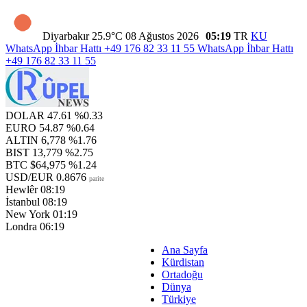
Diyarbakır
25.9°C
08 Ağustos 2026
05:19
TR
KU
WhatsApp İhbar Hattı
+49 176 82 33 11 55
WhatsApp İhbar Hattı
+49 176 82 33 11 55
DOLAR
47.61
%0.33
EURO
54.87
%0.64
ALTIN
6,778
%1.76
BIST
13,779
%2.75
BTC
$64,975
%1.24
USD/EUR
0.8676
parite
Hewlêr
08:19
İstanbul
08:19
New York
01:19
Londra
06:19
Ana Sayfa
Kürdistan
Ortadoğu
Dünya
Türkiye