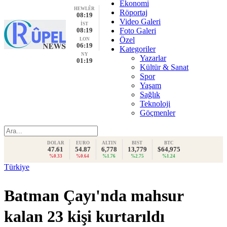
Ekonomi
HEWLÊR
Röportaj
08:19
Video Galeri
İST
08:19
Foto Galeri
Özel
LON
06:19
Kategoriler
NY
Yazarlar
01:19
Kültür & Sanat
Spor
Yaşam
Sağlık
Teknoloji
Göçmenler
DOLAR
EURO
ALTIN
BIST
BTC
47.61
54.87
6,778
13,779
$64,975
%0.33
%0.64
%1.76
%2.75
%1.24
Türkiye
Batman Çayı'nda mahsur
kalan 23 kişi kurtarıldı