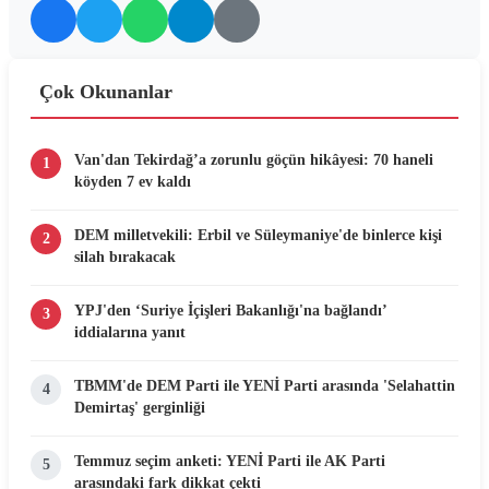
Çok Okunanlar
Van'dan Tekirdağ’a zorunlu göçün hikâyesi: 70 haneli
1
köyden 7 ev kaldı
DEM milletvekili: Erbil ve Süleymaniye'de binlerce kişi
2
silah bırakacak
YPJ'den ‘Suriye İçişleri Bakanlığı'na bağlandı’
3
iddialarına yanıt
TBMM'de DEM Parti ile YENİ Parti arasında 'Selahattin
4
Demirtaş' gerginliği
Temmuz seçim anketi: YENİ Parti ile AK Parti
5
arasındaki fark dikkat çekti