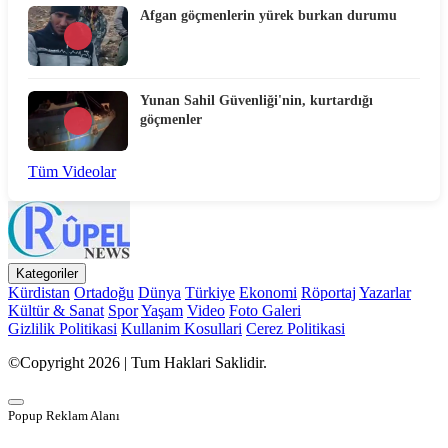
Afgan göçmenlerin yürek burkan durumu
Yunan Sahil Güvenliği'nin, kurtardığı
göçmenler
Tüm Videolar
Kategoriler
Kürdistan
Ortadoğu
Dünya
Türkiye
Ekonomi
Röportaj
Yazarlar
Kültür & Sanat
Spor
Yaşam
Video
Foto Galeri
Gizlilik Politikasi
Kullanim Kosullari
Cerez Politikasi
©Copyright 2026 | Tum Haklari Saklidir.
Popup Reklam Alanı