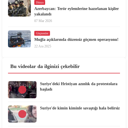
Dünya
Azerbaycan: Terör eylemlerine hazırlanan kişiler
yakalandı
07 Mar 2026
Göçmenler
Muğla açıklarında düzensiz göçmen operasyonu!
22 Ara 2025
Bu videolar da ilginizi çekebilir
Suriye'deki Hristiyan azınlık da protestolara
başladı
Suriye'de kimin kiminle savaştığı hala belirsiz