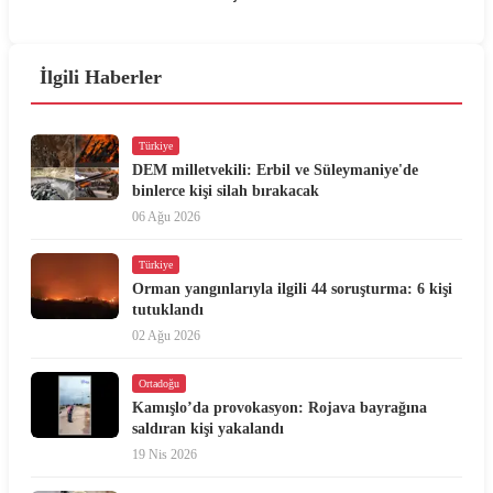
İlgili Haberler
Türkiye
DEM milletvekili: Erbil ve Süleymaniye'de
binlerce kişi silah bırakacak
06 Ağu 2026
Türkiye
Orman yangınlarıyla ilgili 44 soruşturma: 6 kişi
tutuklandı
02 Ağu 2026
Ortadoğu
Kamışlo’da provokasyon: Rojava bayrağına
saldıran kişi yakalandı
19 Nis 2026