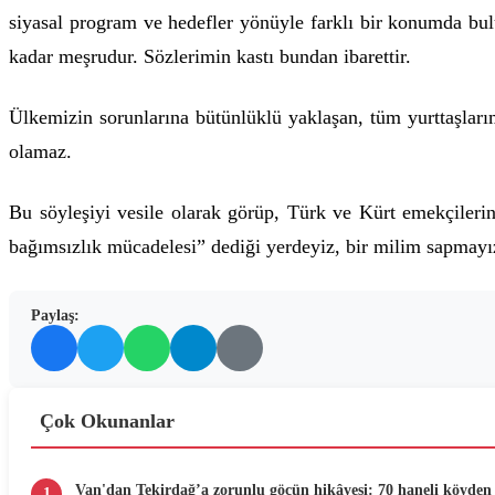
siyasal program ve hedefler yönüyle farklı bir konumda bu
kadar meşrudur. Sözlerimin kastı bundan ibarettir.
Ülkemizin sorunlarına bütünlüklü yaklaşan, tüm yurttaşları
olamaz.
Bu söyleşiyi vesile olarak görüp, Türk ve Kürt emekçileri
bağımsızlık mücadelesi” dediği yerdeyiz, bir milim sapmayı
Paylaş:
Çok Okunanlar
Van'dan Tekirdağ’a zorunlu göçün hikâyesi: 70 haneli köyden 
1