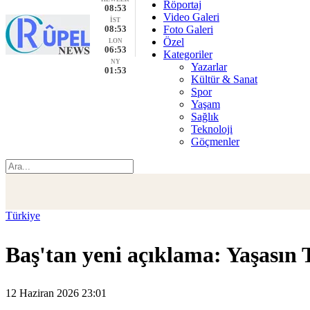
Röportaj
08:53
Video Galeri
İST
08:53
Foto Galeri
Özel
LON
06:53
Kategoriler
NY
Yazarlar
01:53
Kültür & Sanat
Spor
Yaşam
Sağlık
Teknoloji
Göçmenler
Türkiye
Baş'tan yeni açıklama: Yaşasın 
12 Haziran 2026 23:01