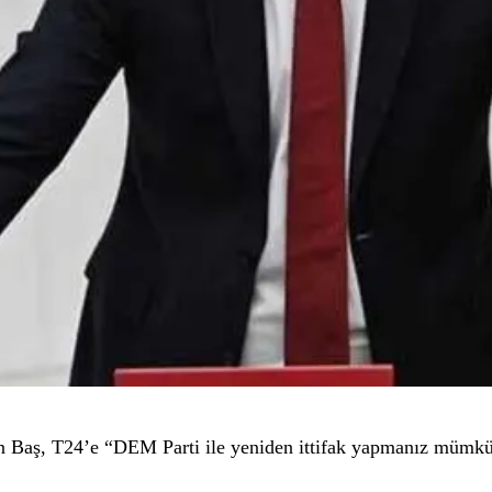
an Baş, T24’e
“DEM Parti ile yeniden ittifak yapmanız mümkün