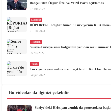
Bahçeli’den Özgür Özel ve YENİ Parti açıklaması
27 Tem 2026
Kürdistan
RÖPORTAJ | Rojhat Amedî: Türkiye’nin Kürt meselesi
21 Haz 2023
Teknoloji
Suriye-Türkiye sinir bölgesinin yeniden sekillenmesi: 
05 Nis 2022
Yaşam
Türkiye'de yeni nüfus orani açiklandi: Kürt kentlerin
04 Şub 2022
Bu videolar da ilginizi çekebilir
Suriye'deki Hristiyan azınlık da protestolara başla