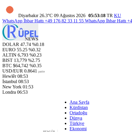
Diyarbakır
26.3°C
09 Ağustos 2026
05:53:19
TR
KU
WhatsApp İhbar Hattı
+49 176 82 33 11 55
WhatsApp İhbar Hattı
+4
DOLAR
47.74
%0.18
EURO
55.25
%0.32
ALTIN
6,793
%0.23
BIST
13,779
%2.75
BTC
$64,742
%0.35
USD/EUR
0.8641
parite
Hewlêr
08:53
İstanbul
08:53
New York
01:53
Londra
06:53
Ana Sayfa
Kürdistan
Ortadoğu
Dünya
Türkiye
Ekonomi
HEWLÊR