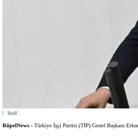
|
Kurdî
RûpelNews -
Türkiye İşçi Partisi (TİP) Genel Başkanı Erk