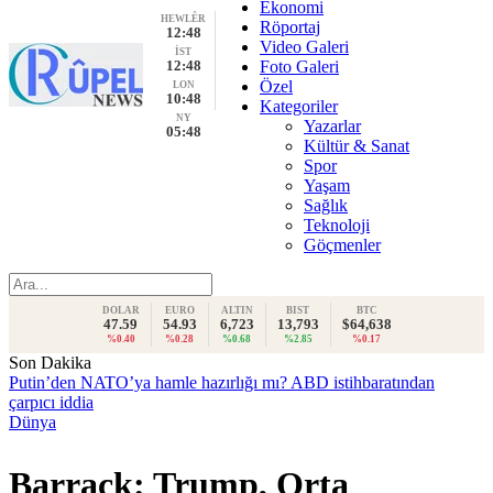
Ekonomi
HEWLÊR
Röportaj
12:48
Video Galeri
İST
12:48
Foto Galeri
Özel
LON
10:48
Kategoriler
NY
Yazarlar
05:48
Kültür & Sanat
Spor
Yaşam
Sağlık
Teknoloji
Göçmenler
DOLAR
EURO
ALTIN
BIST
BTC
47.59
54.93
6,723
13,793
$64,638
%0.40
%0.28
%0.68
%2.85
%0.17
Son Dakika
Putin’den NATO’ya hamle hazırlığı mı? ABD istihbaratından
çarpıcı iddia
Dünya
Barrack: Trump, Orta