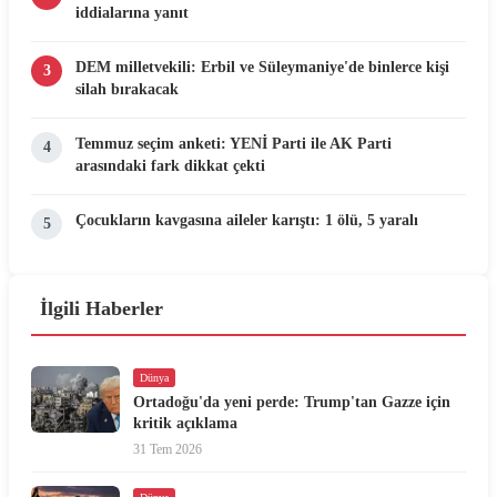
iddialarına yanıt
DEM milletvekili: Erbil ve Süleymaniye'de binlerce kişi
3
silah bırakacak
Temmuz seçim anketi: YENİ Parti ile AK Parti
4
arasındaki fark dikkat çekti
Çocukların kavgasına aileler karıştı: 1 ölü, 5 yaralı
5
İlgili Haberler
Dünya
Ortadoğu'da yeni perde: Trump'tan Gazze için
kritik açıklama
31 Tem 2026