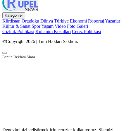
Kategoriler
Kürdistan
Ortadoğu
Dünya
Türkiye
Ekonomi
Röportaj
Yazarlar
Kültür & Sanat
Spor
Yaşam
Video
Foto Galeri
Gizlilik Politikasi
Kullanim Kosullari
Cerez Politikasi
©Copyright 2026 | Tum Haklari Saklidir.
Popup Reklam Alanı
Deneyiminizi geliştirmek için çerezler kullanıyoruz. Sitemizi