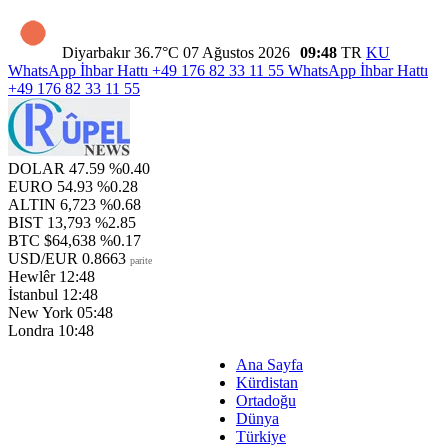
Diyarbakır
36.7°C
07 Ağustos 2026
09:48
TR
KU
WhatsApp İhbar Hattı
+49 176 82 33 11 55
WhatsApp İhbar Hattı
+49 176 82 33 11 55
DOLAR
47.59
%0.40
EURO
54.93
%0.28
ALTIN
6,723
%0.68
BIST
13,793
%2.85
BTC
$64,638
%0.17
USD/EUR
0.8663
parite
Hewlêr
12:48
İstanbul
12:48
New York
05:48
Londra
10:48
Ana Sayfa
Kürdistan
Ortadoğu
Dünya
Türkiye