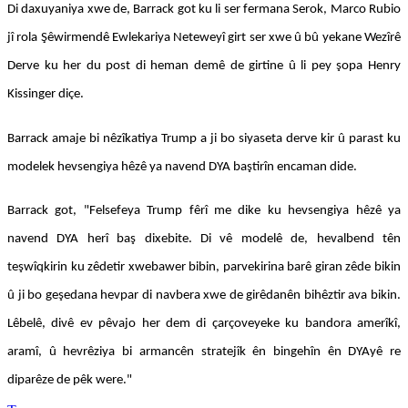
Di daxuyaniya xwe de, Barrack got ku li ser fermana Serok, Marco Rubio
jî rola Şêwirmendê Ewlekariya Neteweyî girt ser xwe û bû yekane Wezîrê
Derve ku her du post di heman demê de girtine û li pey şopa Henry
Kissinger diçe.
Barrack amaje bi nêzîkatiya Trump a ji bo siyaseta derve kir û parast ku
modelek hevsengiya hêzê ya navend DYA baştirîn encaman dide.
Barrack got, "Felsefeya Trump fêrî me dike ku hevsengiya hêzê ya
navend DYA herî baş dixebite. Di vê modelê de, hevalbend tên
teşwîqkirin ku zêdetir xwebawer bibin, parvekirina barê giran zêde bikin
û ji bo geşedana hevpar di navbera xwe de girêdanên bihêztir ava bikin.
Lêbelê, divê ev pêvajo her dem di çarçoveyeke ku bandora amerîkî,
aramî, û hevrêziya bi armancên stratejîk ên bingehîn ên DYAyê re
diparêze de pêk were."