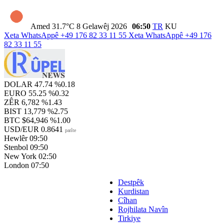
Amed
31.7°C
8 Gelawêj 2026
06:50
TR
KU
Xeta WhatsAppê
+49 176 82 33 11 55
Xeta WhatsAppê
+49 176
82 33 11 55
DOLAR
47.74
%0.18
EURO
55.25
%0.32
ZÊR
6,782
%1.43
BIST
13,779
%2.75
BTC
$64,946
%1.00
USD/EUR
0.8641
parîte
Hewlêr
09:50
Stenbol
09:50
New York
02:50
London
07:50
Destpêk
Kurdistan
Cîhan
Rojhilata Navîn
Tirkiye