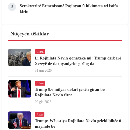
Serokwezîrê Ermenistanê Paşînyan û hikûmeta wî îstifa
5
kirin
Nûçeyên têkildar
Cîhan
Li Rojhilata Navîn qonaxeke nû: Trump derbarê
Xezeyê de daxuyaniyeke girîng da
31 trm 2026
Cîhan
Trump 8.6 milyar dolarî çekên giran bo
Rojhilata Navîn firot
02 gln 2026
Jiyan
Trump: Wê astiya Rojhilata Navîn gelekî bihêz û
mayînde be