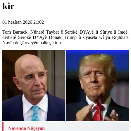
kir
01 hezîran 2026 21:02
Tom Barrack, Nûnerê Taybet ê Serokê DYAyê li Sûriye û Iraqê,
derbarê Serokê DYAyê Donald Trump û siyaseta wî ya Rojhilata
Navîn de şîroveyên balkêş kirin.
Navenda Nûçeyan