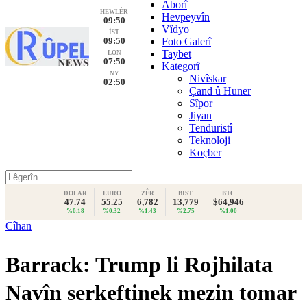
Aborî
HEWLÊR
Hevpeyvîn
09:50
Vîdyo
İST
09:50
Foto Galerî
Taybet
LON
07:50
Kategorî
NY
Nivîskar
02:50
Çand û Huner
Sîpor
Jiyan
Tenduristî
Teknoloji
Koçber
DOLAR
EURO
ZÊR
BIST
BTC
47.74
55.25
6,782
13,779
$64,946
%0.18
%0.32
%1.43
%2.75
%1.00
Cîhan
Barrack: Trump li Rojhilata
Navîn serkeftinek mezin tomar