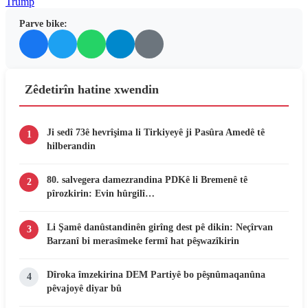
Trump
Parve bike:
Zêdetirîn hatine xwendin
Ji sedî 73ê hevrîşima li Tirkiyeyê ji Pasûra Amedê tê
1
hilberandin
80. salvegera damezrandina PDKê li Bremenê tê
2
pîrozkirin: Evin hûrgilî…
Li Şamê danûstandinên girîng dest pê dikin: Neçîrvan
3
Barzanî bi merasîmeke fermî hat pêşwazîkirin
Dîroka îmzekirina DEM Partiyê bo pêşnûmaqanûna
4
pêvajoyê diyar bû