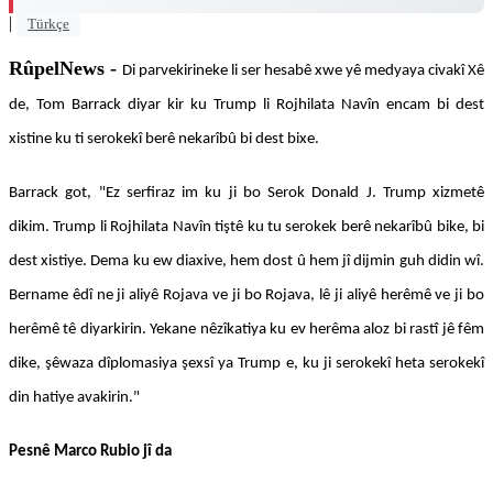
|
Türkçe
RûpelNews -
Di parvekirineke li ser hesabê xwe yê medyaya civakî Xê
de, Tom Barrack diyar kir ku Trump li Rojhilata Navîn encam bi dest
xistine ku ti serokekî berê nekarîbû bi dest bixe.
Barrack got, "Ez serfiraz im ku ji bo Serok Donald J. Trump xizmetê
dikim. Trump li Rojhilata Navîn tiştê ku tu serokek berê nekarîbû bike, bi
dest xistiye. Dema ku ew diaxive, hem dost û hem jî dijmin guh didin wî.
Bername êdî ne ji aliyê Rojava ve ji bo Rojava, lê ji aliyê herêmê ve ji bo
herêmê tê diyarkirin. Yekane nêzîkatiya ku ev herêma aloz bi rastî jê fêm
dike, şêwaza dîplomasiya şexsî ya Trump e, ku ji serokekî heta serokekî
din hatiye avakirin."
Pesnê Marco Rubio jî da