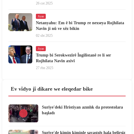
26 cot 2025
Jiyan
Netanyahu: Em ê bi Trump re nexseya Rojhilata
Navîn ji nû ve xêz bikin
02 sbt 2025
Jiyan
Trump bi Serokwezîrê Îngilîstanê re li ser
Rojhilata Navîn axivî
27 rbn 2025
Ev vîdyo jî dikare we eleqedar bike
Suriye'deki Hristiyan azınlık da protestolara
başladı
Suriye'de kimin kiminle savaştığı hala belirsiz