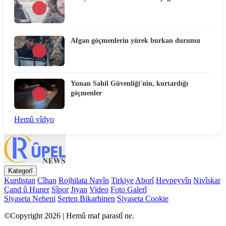
Afgan göçmenlerin yürek burkan durumu
Yunan Sahil Güvenliği'nin, kurtardığı
göçmenler
Hemû vîdyo
Kategorî
Kurdistan
Cîhan
Rojhilata Navîn
Tirkiye
Aborî
Hevpeyvîn
Nivîskar
Çand û Huner
Sîpor
Jiyan
Video
Foto Galerî
Siyaseta Neheni
Serten Bikarhinen
Siyaseta Cookie
©Copyright 2026 | Hemû maf parastî ne.