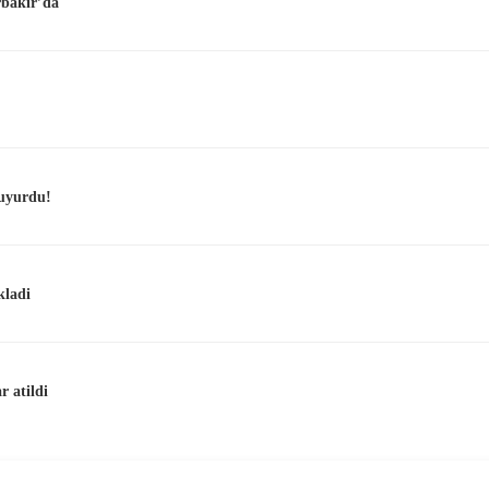
rbakır’da
duyurdu!
kladi
r atildi