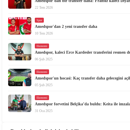
Amedspor’dan bir transfer daha: Fransız kaleci Diya
22 Tem 2026
Spor
Amedspor'dan 2 yeni transfer daha
10 Tem 2026
Ekonomi
Amedspor, kaleci Erce Kardesler transferini resmen 
06 Şub 2025
Ekonomi
Amedspor'un hocasi: Kaç transfer daha gelecegini açi
05 Şub 2025
Ekonomi
Amedspor forvetini Belçika’da buldu: Keita ile imzala
31 Oca 2025