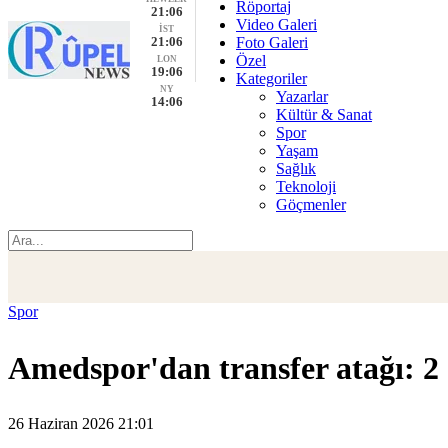
Röportaj
21:06
Video Galeri
İST
21:06
Foto Galeri
Özel
LON
19:06
Kategoriler
NY
Yazarlar
14:06
Kültür & Sanat
Spor
Yaşam
Sağlık
Teknoloji
Göçmenler
Spor
Amedspor'dan transfer atağı: 2 
26 Haziran 2026 21:01