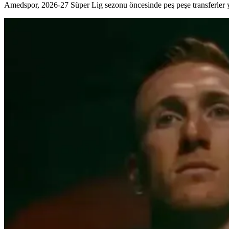
Amedspor, 2026-27 Süper Lig sezonu öncesinde peş peşe transferler ya