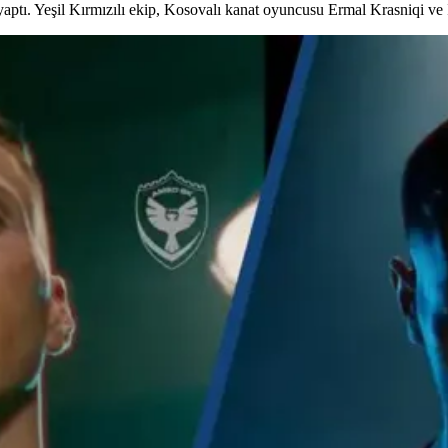
ptı. Yeşil Kırmızılı ekip, Kosovalı kanat oyuncusu Ermal Krasniqi ve İ