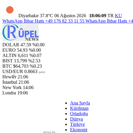
Diyarbakır
37.8°C
06 Ağustos 2026
18:06:10
TR
KU
WhatsApp İhbar Hattı
+49 176 82 33 11 55
WhatsApp İhbar Hattı
+4
DOLAR
47.59
%0.00
EURO
54.93
%0.00
ALTIN
6,611
%0.07
BIST
13,799
%2.53
BTC
$64,703
%0.23
USD/EUR
0.8663
parite
Hewlêr
21:06
İstanbul
21:06
New York
14:06
Londra
19:06
Ana Sayfa
Kürdistan
Ortadoğu
Dünya
Türkiye
Ekonomi
HEWLÊR