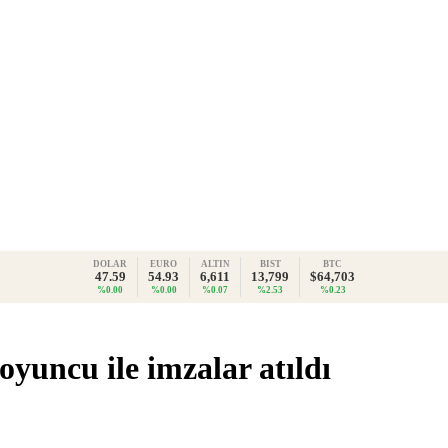
DOLAR
EURO
ALTIN
BIST
BTC
47.59
54.93
6,611
13,799
$64,703
%0.00
%0.00
%0.07
%2.53
%0.23
oyuncu ile imzalar atıldı