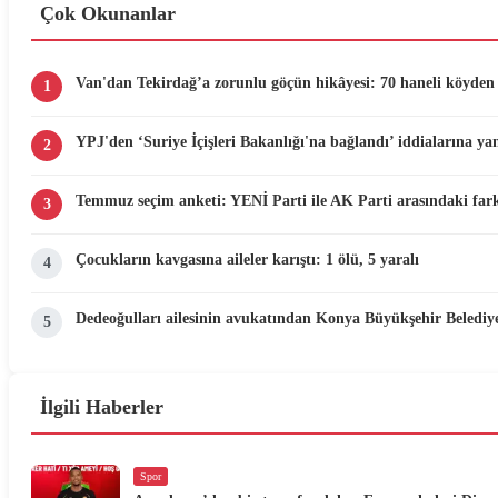
Çok Okunanlar
Van'dan Tekirdağ’a zorunlu göçün hikâyesi: 70 haneli köyden 
1
YPJ'den ‘Suriye İçişleri Bakanlığı'na bağlandı’ iddialarına yan
2
Temmuz seçim anketi: YENİ Parti ile AK Parti arasındaki fark
3
Çocukların kavgasına aileler karıştı: 1 ölü, 5 yaralı
4
Dedeoğulları ailesinin avukatından Konya Büyükşehir Belediyes
5
İlgili Haberler
Spor