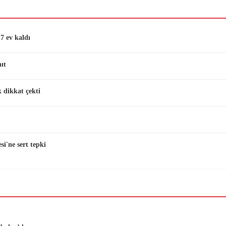
7 ev kaldı
ıt
 dikkat çekti
i'ne sert tepki