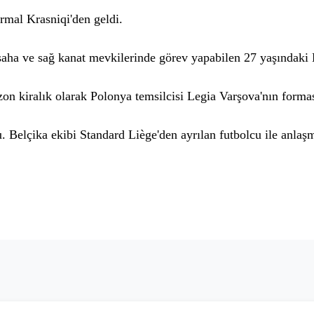
rmal Krasniqi'den geldi.
a ve sağ kanat mevkilerinde görev yapabilen 27 yaşındaki Kra
n kiralık olarak Polonya temsilcisi Legia Varşova'nın formas
u.
Belçika ekibi Standard Liège'den ayrılan futbolcu ile anlaş