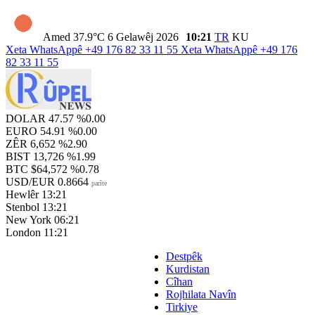
Amed
37.9°C
6 Gelawêj 2026
10:21
TR
KU
Xeta WhatsAppê
+49 176 82 33 11 55
Xeta WhatsAppê
+49 176
82 33 11 55
DOLAR
47.57
%0.00
EURO
54.91
%0.00
ZÊR
6,652
%2.90
BIST
13,726
%1.99
BTC
$64,572
%0.78
USD/EUR
0.8664
parîte
Hewlêr
13:21
Stenbol
13:21
New York
06:21
London
11:21
Destpêk
Kurdistan
Cîhan
Rojhilata Navîn
Tirkiye