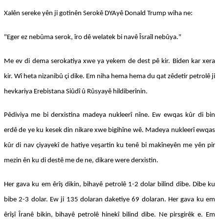
Xalên sereke yên ji gotinên Serokê DYAyê Donald Trump wiha ne:
"Eger ez nebûma serok, îro dê welatek bi navê Îsraîl nebûya."
Me ev di dema serokatiya xwe ya yekem de dest pê kir. Biden kar xera
kir. Wî heta nizanibû çi dike. Em niha hema hema du qat zêdetir petrolê ji
hevkariya Erebistana Siûdî û Rûsyayê hildiberînin.
Pêdiviya me bi derxistina madeya nukleerî nîne. Ew ewqas kûr di bin
erdê de ye ku kesek din nikare xwe bigihîne wê. Madeya nukleerî ewqas
kûr di nav çiyayekî de hatiye veşartin ku tenê bi makîneyên me yên pir
mezin ên ku di destê me de ne, dikare were derxistin.
Her gava ku em êrîş dikin, bihayê petrolê 1-2 dolar bilind dibe. Dibe ku
bibe 2-3 dolar. Ew ji 135 dolaran daketiye 69 dolaran. Her gava ku em
êrîşî Îranê bikin, bihayê petrolê hinekî bilind dibe. Ne pirsgirêk e. Em