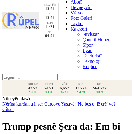
Aborî
HEWLÊR
Hevpeyvîn
13:21
Vîdyo
İST
13:21
Foto Galerî
Taybet
LON
11:21
Kategorî
NY
Nivîskar
06:21
Çand û Huner
Sîpor
Jiyan
Tenduristî
Teknoloji
Koçber
DOLAR
EURO
ZÊR
BIST
BTC
47.57
54.91
6,652
13,726
$64,572
%0.00
%0.00
%2.90
%1.99
%0.78
Nûçeyên dawî
Nêrîna kurdan a li ser Çarçove Yasayê: 'Ne bes e, lê erê' ye?
Cîhan
Trump pesnê Şera da: Em bi