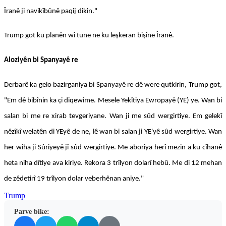
Îranê ji navikîbûnê paqij dikin."
Trump got ku planên wî tune ne ku leşkeran bişîne Îranê.
Aloziyên bi Spanyayê re
Derbarê ka gelo bazirganiya bi Spanyayê re dê were qutkirin, Trump got,
"Em dê bibînin ka çi diqewime. Mesele Yekîtiya Ewropayê (YE) ye. Wan bi
salan bi me re xirab tevgeriyane. Wan ji me sûd wergirtiye. Em gelekî
nêzîkî welatên di YEyê de ne, lê wan bi salan ji YE'yê sûd wergirtiye. Wan
her wiha ji Sûriyeyê jî sûd wergirtiye. Me aboriya herî mezin a ku cîhanê
heta niha dîtiye ava kiriye. Rekora 3 trîlyon dolarî hebû. Me di 12 mehan
de zêdetirî 19 trîlyon dolar veberhênan aniye."
Trump
Parve bike: