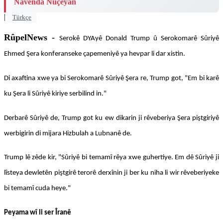
Navenda Nûçeyan
|
Türkçe
RûpelNews -
Serokê DYAyê Donald Trump û Serokomarê Sûriyê
Ehmed Şera konferanseke çapemeniyê ya hevpar li dar xistin.
Di axaftina xwe ya bi Serokomarê Sûriyê Şera re, Trump got, "Em bi karê
ku Şera li Sûriyê kiriye serbilind in."
Derbarê Sûriyê de, Trump got ku ew dikarin ji rêveberiya Şera piştgiriyê
werbigirin di mijara Hizbulah a Lubnanê de.
Trump lê zêde kir, "Sûriyê bi temamî rêya xwe guhertiye. Em dê Sûriyê ji
lîsteya dewletên piştgirê terorê derxînin ji ber ku niha li wir rêveberiyeke
bi temamî cuda heye."
Peyama wî li ser Îranê