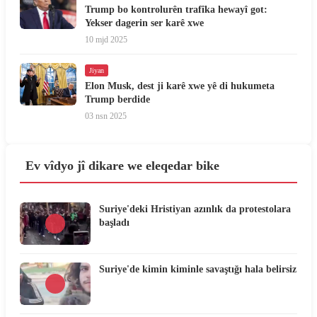
Trump bo kontrolurên trafîka hewayî got:
Yekser dagerin ser karê xwe
10 mjd 2025
Jiyan
Elon Musk, dest ji karê xwe yê di hukumeta
Trump berdide
03 nsn 2025
Ev vîdyo jî dikare we eleqedar bike
Suriye'deki Hristiyan azınlık da protestolara
başladı
Suriye'de kimin kiminle savaştığı hala belirsiz