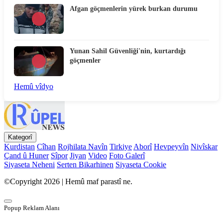
Afgan göçmenlerin yürek burkan durumu
Yunan Sahil Güvenliği'nin, kurtardığı
göçmenler
Hemû vîdyo
Kategorî
Kurdistan
Cîhan
Rojhilata Navîn
Tirkiye
Aborî
Hevpeyvîn
Nivîskar
Çand û Huner
Sîpor
Jiyan
Video
Foto Galerî
Siyaseta Neheni
Serten Bikarhinen
Siyaseta Cookie
©Copyright 2026 | Hemû maf parastî ne.
Popup Reklam Alanı