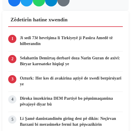
Zêdetirîn hatine xwendin
Ji sedî 73ê hevrîşima li Tirkiyeyê ji Pasûra Amedê tê
1
hilberandin
Selahattîn Demîrtaş derbarê doza Narîn Guran de axivî:
2
Biryar karesateke hiqûqî ye
Ozturk: Her kes di avakirina aştiyê de xwedî berpirsiyarî
3
ye
Dîroka îmzekirina DEM Partiyê bo pêşnûmaqanûna
4
pêvajoyê diyar bû
Li Şamê danûstandinên girîng dest pê dikin: Neçîrvan
5
Barzanî bi merasîmeke fermî hat pêşwazîkirin