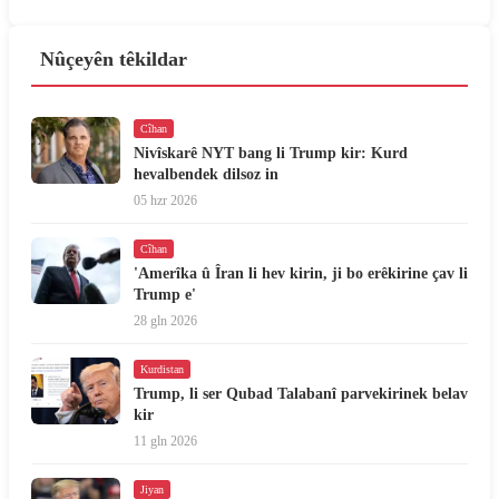
Nûçeyên têkildar
Cîhan
Nivîskarê NYT bang li Trump kir: Kurd
hevalbendek dilsoz in
05 hzr 2026
Cîhan
'Amerîka û Îran li hev kirin, ji bo erêkirine çav li
Trump e'
28 gln 2026
Kurdistan
Trump, li ser Qubad Talabanî parvekirinek belav
kir
11 gln 2026
Jiyan