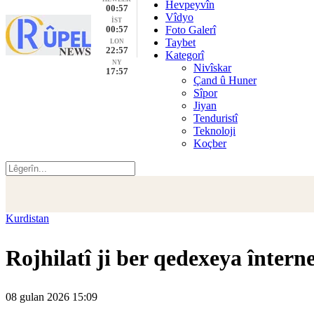
Hevpeyvîn
00:57
Vîdyo
İST
00:57
Foto Galerî
Taybet
LON
22:57
Kategorî
NY
Nivîskar
17:57
Çand û Huner
Sîpor
Jiyan
Tenduristî
Teknoloji
Koçber
Kurdistan
Rojhilatî ji ber qedexeya înter
08 gulan 2026 15:09