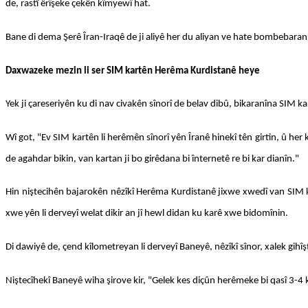
de, rastî êrîşeke çekên kîmyewî hat.
Bane di dema Şerê Îran-Iraqê de ji aliyê her du aliyan ve hate bombebaran
Daxwazeke mezin li ser SIM kartên Herêma Kurdistanê heye
Yek ji çareseriyên ku di nav civakên sînorî de belav dibû, bikaranîna SIM k
Wî got, "Ev SIM kartên li herêmên sînorî yên Îranê hinekî tên girtin, û he
de agahdar bikin, van kartan ji bo girêdana bi înternetê re bi kar dianîn."
Hin niştecihên bajarokên nêzîkî Herêma Kurdistanê jixwe xwedî van SIM ka
xwe yên li derveyî welat dikir an jî hewl didan ku karê xwe bidomînin.
Di dawiyê de, çend kîlometreyan li derveyî Baneyê, nêzîkî sînor, xalek gihî
Niştecîhekî Baneyê wiha şirove kir, "Gelek kes diçûn herêmeke bi qasî 3-4 k