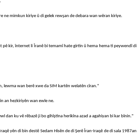
.
re ne mimkun kiriye û di gelek rewşan de debara wan wêran kiriye.
t pê kir, înternet li Îranê bi temamî hate girtin û hema hema ti peywendî di
 bûn, lewma wan berê xwe da SIM kartên welatên cîran."
rin an hezkiriyên wan ewle ne.
wl dan ku vê rêbazê ji bo gihîştina herikîna azad a agahiyan bi kar bînin."
 Iraqê yên di bin destê Sedam Hisên de di Şerê Îran-Iraqê de di sala 1987an