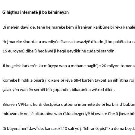
Gihîştina înternetê ji bo kêmîneyan
Di mehên dawî de, tenê hejmareke kêm ji Îraniyan karîbûne bi rêya kanalên 
Hejmareke sînordar a xwediyên lîsansa karsaziyê dikarin ji bo pakêta ku ra
15 euroyan) dibe û heqê wê ji heqê qeydkirinê cuda tê standin.
Ji bo gelek karkerên ku mûçeya wan a mehane nagihîje 20 milyon tomanan 
Komeke hindik a bijartî jî dikare bi rêya SIM kartên taybet an gihîştina roj
çalakiyên wan ên serhêl tên şopandin, bikaranîna wê red dikin.
Bihayên VPNan, ku di destpêka qutbûna înternetê de bi lez bilind bûbûn, 
mirovan de ne, lê bikaranîna wan rîska dozgeriyê bi xwe re tîne û jixwe b
Di bûyera herî dawî de, karsazekî 40 salî yê ji Tehranê, piştî ku dema beşda