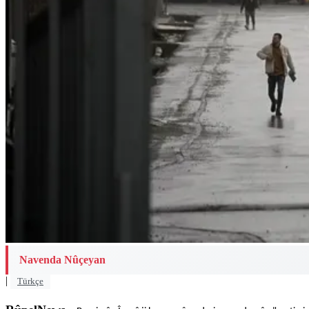
Navenda Nûçeyan
|
Türkçe