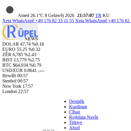
Amed
26.1°C
8 Gelawêj 2026
21:57:08
TR
KU
Xeta WhatsAppê
+49 176 82 33 11 55
Xeta WhatsAppê
+49 176 82 
DOLAR
47.74
%0.18
EURO
55.25
%0.32
ZÊR
6,785
%2.43
BIST
13,779
%2.75
BTC
$64,934
%0.79
USD/EUR
0.8641
parîte
Hewlêr
00:57
Stenbol
00:57
New York
17:57
London
22:57
Destpêk
Kurdistan
Cîhan
Rojhilata Navîn
Tirkiye
Aborî
HEWLÊR