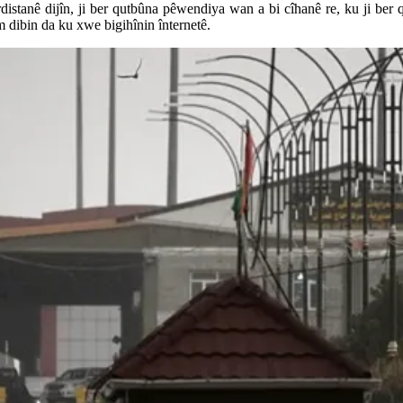
istanê dijîn, ji ber qutbûna pêwendiya wan a bi cîhanê re, ku ji ber q
m dibin da ku xwe bigihînin înternetê.