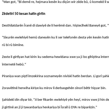
"Wan got, "Bi demê re, hejmara kesên ku diçûn wir zêde bû, û komekê li wir x
Zêdetirî 50 kesan hatin girtin
Desthilatdarên Îranê di dawiyê de li herêmê dan. Niştecîhekî Baneyê got, "W
"Sîxurên ewlehiyê hemû daneyên ku li ser telefonên desta yên kesên hatine gi
rû bi rû bimîne.
Zexte li girtîyan hat kirin ku sedema hewldana xwe ya ji bo gihîştina înter
înternetê hebû."
Piraniya wan piştî îmzekirina soznameyên nivîskî hatin berdan. Li gorî şahid
Zoravêtinê herwiha kiriye ku mirov li derbasgehên sînorî bêtir hişyar bin.
Şahidekî din diyar kir, "Ji ber fikarên ewlehiyê yên heyî, mirov xwe ji hi
ji girtinê an jî ji tawanbariya hevkariya bi Îsraîl û DYA re biparêzin."