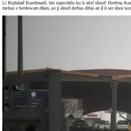
Li Rojhilatê Kurdistanê, hin niştecihên ku li nêzî sînorê Herêma Kurd
mehan e berdewam dikin, an ji sînorî derbas dibin an jî li ser sînor ko