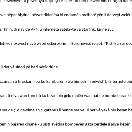
n ewlehiyê" û pêwîstiya li dijî "şerê sîber" derketinê wek hincet nîşan dane
xwe bêpar hiştine, pêwendîdanîna bi endamên malbatê yên li derveyî welêt 
r tînin, di nav de VPN û înterneta satelaytê ya Starlink, kirine sûc.
lehiyê nexwest navê wî bê eşkerekirin, ji Euronewsê re got: "Piştî ku şer des
 deriyê sînorî yê herî nêzîk dûr e.
k bazirgan û firoşkar ji bo ku karûbarên xwe bimeşînin pêwîstî bi înternetê
ijiyan, ti rêya wan tunebû ku bizanibin gelo malên wan hatine bombebaranki
 şer de çi diqewime an çi çarenûs li benda me ye. Ji ber vê yekê hin kesan he
ekemîn bajarên cîhanê ku piştî avêtina bombeyên gaza xerdelê ji aliyê hêzên