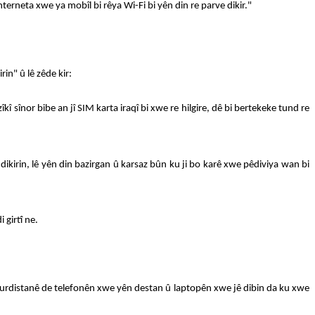
nterneta xwe ya mobîl bi rêya Wi-Fi bi yên din re parve dikir."
in" û lê zêde kir:
î sînor bibe an jî SIM karta iraqî bi xwe re hilgire, dê bi bertekeke tund re
 dikirin, lê yên din bazirgan û karsaz bûn ku ji bo karê xwe pêdiviya wan bi
 girtî ne.
ma Kurdistanê de telefonên xwe yên destan û laptopên xwe jê dibin da ku xwe