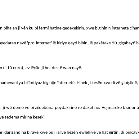
biha an jî yên ku bi fermî hatine qedexekirin, xwe bigihînin înterneta cîhan
yedaran navê 'pro-internet' lê kiriye qeyd bibin, lê pakêteke 50-gigabaytî b
(110 euro), ev lêçûn ji ber destê wan nayê.
namevanî ya bi îmtiyaz bigihîje înternetê. Hinek ji kesên xwedî vê gihîştinê, y
ji wê demê ve bi zêdebûna peydakirinê re daketine. Hejmareke bisînor a cî
ûye sedema mirina kesekî.
rî darizandina birayê xwe bû ji aliyê hêzên ewlehiyê ve hat girtin, di binçavk