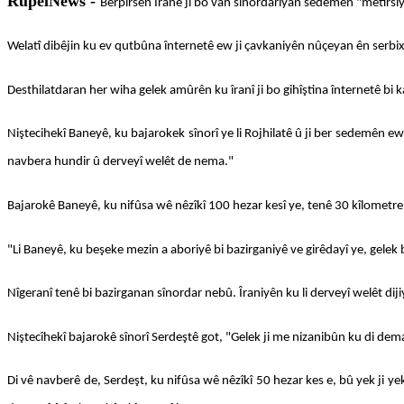
RûpelNews -
Berpirsên Îranê ji bo van sînordariyan sedemên "metirsiyê
Welatî dibêjin ku ev qutbûna înternetê ew ji çavkaniyên nûçeyan ên serbi
Desthilatdaran her wiha gelek amûrên ku îranî ji bo gihîştina înternetê bi ka
Niştecihekî Baneyê, ku bajarokek sînorî ye li Rojhilatê û ji ber sedemên ew
navbera hundir û derveyî welêt de nema."
Bajarokê Baneyê, ku nifûsa wê nêzîkî 100 hezar kesî ye, tenê 30 kîlometre ji
"Li Baneyê, ku beşeke mezin a aboriyê bi bazirganiyê ve girêdayî ye, gele
Nîgeranî tenê bi bazirganan sînordar nebû. Îraniyên ku li derveyî welêt d
Niştecîhekî bajarokê sînorî Serdeştê got, "Gelek ji me nizanibûn ku di dema
Di vê navberê de, Serdeşt, ku nifûsa wê nêzîkî 50 hezar kes e, bû yek ji y