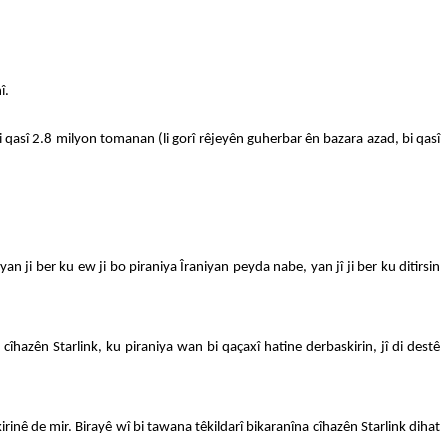
î.
i qasî 2.8 milyon tomanan (li gorî rêjeyên guherbar ên bazara azad, bi qasî
an ji ber ku ew ji bo piraniya Îraniyan peyda nabe, yan jî ji ber ku ditirsin
hazên Starlink, ku piraniya wan bi qaçaxî hatine derbaskirin, jî di destê
irinê de mir. Birayê wî bi tawana têkildarî bikaranîna cîhazên Starlink dihat