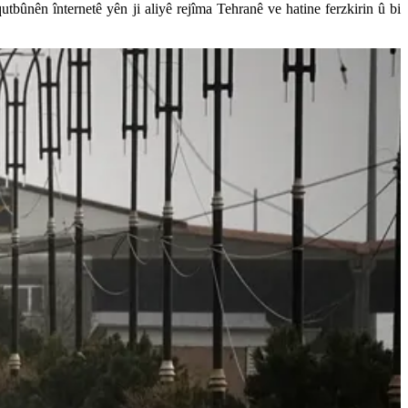
utbûnên înternetê yên ji aliyê rejîma Tehranê ve hatine ferzkirin û bi