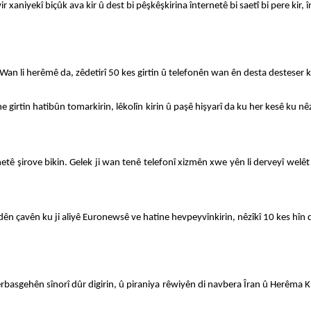
aniyekî biçûk ava kir û dest bi pêşkêşkirina înternetê bi saetî bi pere kir, î
an li herêmê da, zêdetirî 50 kes girtin û telefonên wan ên desta desteser kir
rtin hatibûn tomarkirin, lêkolîn kirin û paşê hişyarî da ku her kesê ku nêzîk
netê şirove bikin. Gelek ji wan tenê telefonî xizmên xwe yên li derveyî welêt
ên çavên ku ji aliyê Euronewsê ve hatine hevpeyvînkirin, nêzîkî 10 kes hîn di
n derbasgehên sînorî dûr digirin, û piraniya rêwiyên di navbera Îran û Herê