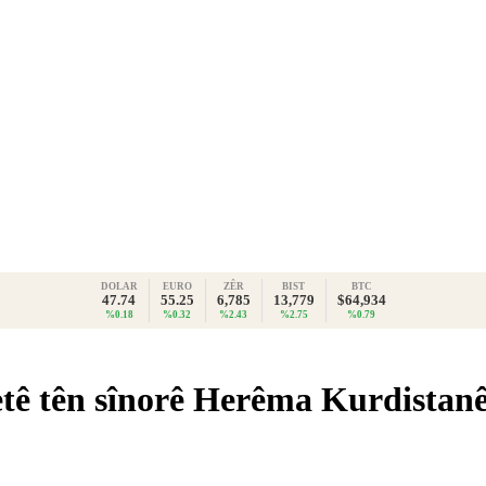
DOLAR
EURO
ZÊR
BIST
BTC
47.74
55.25
6,785
13,779
$64,934
%0.18
%0.32
%2.43
%2.75
%0.79
netê tên sînorê Herêma Kurdistan