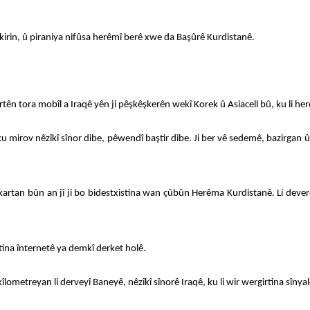
kirin, û piraniya nifûsa herêmî berê xwe da Başûrê Kurdistanê.
artên tora mobîl a Iraqê yên ji pêşkêşkerên wekî Korek û Asiacell bû, ku li h
r ku mirov nêzîkî sînor dibe, pêwendî baştir dibe. Ji ber vê sedemê, bazirg
rtan bûn an jî ji bo bidestxistina wan çûbûn Herêma Kurdistanê. Li deverên 
ştina înternetê ya demkî derket holê.
îlometreyan li derveyî Baneyê, nêzîkî sînorê Iraqê, ku li wir wergirtina sîn