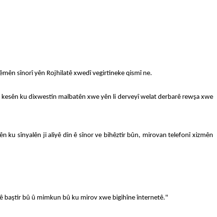
erêmên sînorî yên Rojhilatê xwedî vegirtineke qismî ne.
an û kesên ku dixwestin malbatên xwe yên li derveyî welat derbarê rewşa xwe
ku sînyalên ji aliyê din ê sînor ve bihêztir bûn, mirovan telefonî xizmên
yalê baştir bû û mimkun bû ku mirov xwe bigihîne înternetê."