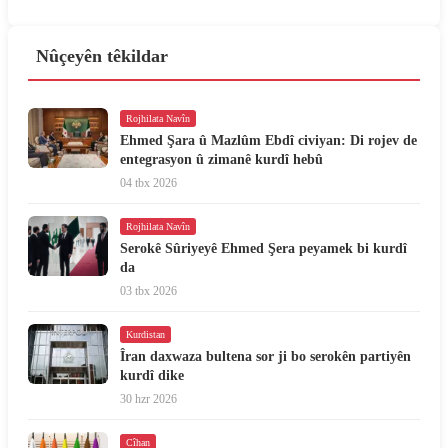
Nûçeyên têkildar
Rojhilata Navîn
Ehmed Şara û Mazlûm Ebdî civiyan: Di rojev de
entegrasyon û zimanê kurdî hebû
04 tbx 2026
Rojhilata Navîn
Serokê Sûriyeyê Ehmed Şera peyamek bi kurdî
da
03 tbx 2026
Kurdistan
Îran daxwaza bultena sor ji bo serokên partiyên
kurdî dike
30 hzr 2026
Cîhan