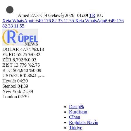
Amed
27.3°C
9 Gelawêj 2026
01:39
TR
KU
Xeta WhatsAppê
+49 176 82 33 11 55
Xeta WhatsAppê
+49 176
82 33 11 55
DOLAR
47.74
%0.18
EURO
55.25
%0.32
ZÊR
6,792
%0.03
BIST
13,779
%2.75
BTC
$64,940
%0.09
USD/EUR
0.8641
parîte
Hewlêr
04:39
Stenbol
04:39
New York
21:39
London
02:39
Destpêk
Kurdistan
Cîhan
Rojhilata Navîn
Tirkiye