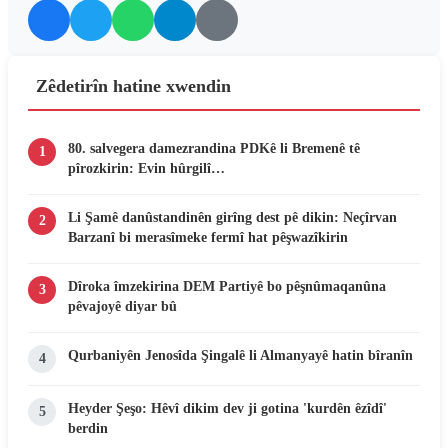
Zêdetirîn hatine xwendin
80. salvegera damezrandina PDKê li Bremenê tê
1
pîrozkirin: Evin hûrgilî…
Li Şamê danûstandinên girîng dest pê dikin: Neçîrvan
2
Barzanî bi merasîmeke fermî hat pêşwazîkirin
Dîroka îmzekirina DEM Partiyê bo pêşnûmaqanûna
3
pêvajoyê diyar bû
Qurbaniyên Jenosîda Şingalê li Almanyayê hatin bîranîn
4
Heyder Şeşo: Hêvî dikim dev ji gotina 'kurdên êzîdî'
5
berdin