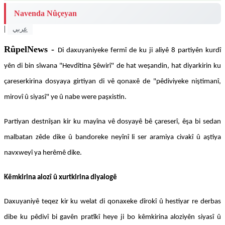
Navenda Nûçeyan
|
عربي
RûpelNews -
Di daxuyaniyeke fermî de ku ji aliyê 8 partiyên kurdî
yên di bin sîwana "Hevdîtina Şêwirî" de hat weşandin, hat diyarkirin ku
çareserkirina dosyaya girtiyan di vê qonaxê de "pêdiviyeke niştimanî,
mirovî û siyasî" ye û nabe were paşxistin.
Partiyan destnîşan kir ku mayîna vê dosyayê bê çareserî, êşa bi sedan
malbatan zêde dike û bandoreke neyînî li ser aramiya civakî û aştiya
navxweyî ya herêmê dike.
Kêmkirina alozî û xurtkirina diyalogê
Daxuyaniyê teqez kir ku welat di qonaxeke dîrokî û hestiyar re derbas
dibe ku pêdivî bi gavên pratîkî heye ji bo kêmkirina aloziyên siyasî û