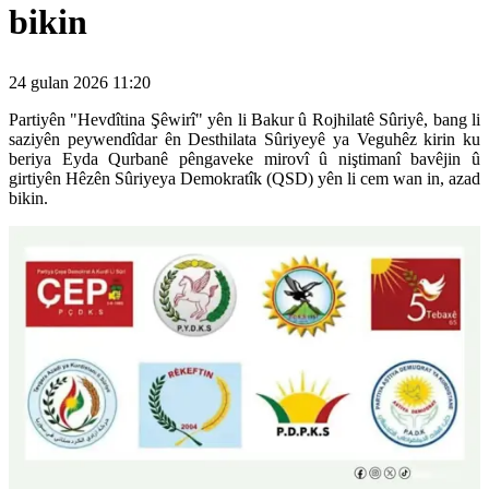
bikin
24 gulan 2026 11:20
Partiyên "Hevdîtina Şêwirî" yên li Bakur û Rojhilatê Sûriyê, bang li
saziyên peywendîdar ên Desthilata Sûriyeyê ya Veguhêz kirin ku
beriya Eyda Qurbanê pêngaveke mirovî û niştimanî bavêjin û
girtiyên Hêzên Sûriyeya Demokratîk (QSD) yên li cem wan in, azad
bikin.