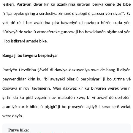
leşkerî. Partiyan diyar kir ku azadkirina girtiyan beriya cejnê dê bibe
"nîşaneyeke giring a serdestiya zimanê diyalogê û çareseriyên siyasî". Ev
yek dê rê li ber avakirina pira baweriyê di navbera hêzên cuda yên
Sûriyeyê de veke û atmosfereke guncaw ji bo hewildanên niştimanî yên
ji bo îstîkrarê amade bike.
Banga ji bo tevgera berpirsiyar
Partiyên Hevdîtina Şêwirî di dawiya daxuyaniya xwe de bang li aliyên
peywendîdar kirin ku "bi awayekî bilez û berpirsiyar" ji bo girtina vê
dosyaya mirovî tevbigerin. Wan daxwaz kir ku biryarên wêrek werin
girtin da ku girtî vegerin nav malbatên xwe; bi vî awayî dê derfetên
aramiyê xurtir bibin û piştgirî ji bo proseyên aştiyê li seranserê welat
were dayîn.
Parve bike: