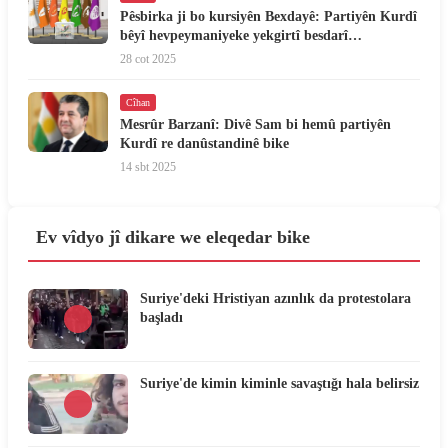
Pêsbirka ji bo kursiyên Bexdayê: Partiyên Kurdî
bêyî hevpeymaniyeke yekgirtî besdarî
hilbijartinên Iraqê dibin
28 cot 2025
Cîhan
Mesrûr Barzanî: Divê Sam bi hemû partiyên
Kurdî re danûstandinê bike
14 sbt 2025
Ev vîdyo jî dikare we eleqedar bike
Suriye'deki Hristiyan azınlık da protestolara
başladı
Suriye'de kimin kiminle savaştığı hala belirsiz