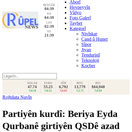
Aborî
HEWLÊR
Hevpeyvîn
04:39
Vîdyo
İST
04:39
Foto Galerî
Taybet
LON
02:39
Kategorî
NY
Nivîskar
21:39
Çand û Huner
Sîpor
Jiyan
Tenduristî
Teknoloji
Koçber
DOLAR
EURO
ZÊR
BIST
BTC
47.74
55.25
6,792
13,779
$64,940
%0.18
%0.32
%0.03
%2.75
%0.09
Rojhilata Navîn
Partiyên kurdî: Beriya Eyda
Qurbanê girtiyên QSDê azad