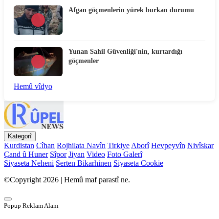
Afgan göçmenlerin yürek burkan durumu
Yunan Sahil Güvenliği'nin, kurtardığı
göçmenler
Hemû vîdyo
Kategorî
Kurdistan
Cîhan
Rojhilata Navîn
Tirkiye
Aborî
Hevpeyvîn
Nivîskar
Çand û Huner
Sîpor
Jiyan
Video
Foto Galerî
Siyaseta Neheni
Serten Bikarhinen
Siyaseta Cookie
©Copyright 2026 | Hemû maf parastî ne.
Popup Reklam Alanı