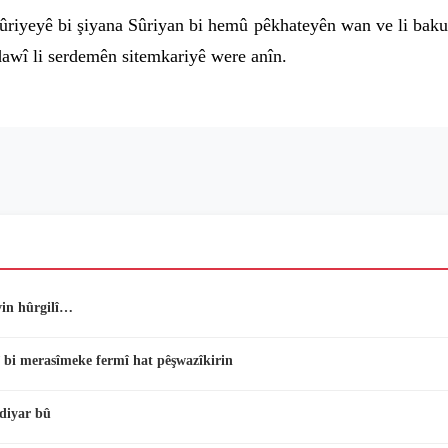
iyeyê bi şiyana Sûriyan bi hemû pêkhateyên wan ve li bakur, 
 dawî li serdemên sitemkariyê were anîn.
vin hûrgilî…
 bi merasîmeke fermî hat pêşwazîkirin
diyar bû