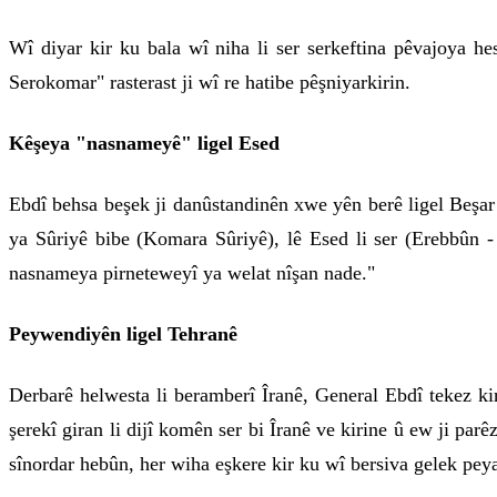
Wî diyar kir ku bala wî niha li ser serkeftina pêvajoya h
Serokomar" rasterast ji wî re hatibe pêşniyarkirin.
Kêşeya "nasnameyê" ligel Esed
Ebdî behsa beşek ji danûstandinên xwe yên berê ligel Beşa
ya Sûriyê bibe (Komara Sûriyê), lê Esed li ser (Erebbûn -
nasnameya pirneteweyî ya welat nîşan nade."
Peywendiyên ligel Tehranê
Derbarê helwesta li beramberî Îranê, General Ebdî tekez kir 
şerekî giran li dijî komên ser bi Îranê ve kirine û ew ji pa
sînordar hebûn, her wiha eşkere kir ku wî bersiva gelek pe