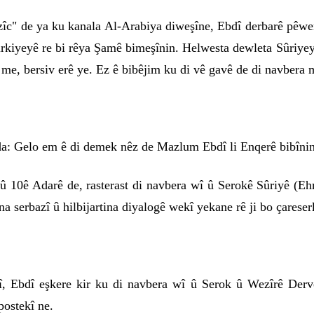
îc" de ya ku kanala Al-Arabiya diweşîne, Ebdî derbarê pêwen
 Tirkiyeyê re bi rêya Şamê bimeşînin. Helwesta dewleta Sûriyey
 me, bersiv erê ye. Ez ê bibêjim ku di vê gavê de di navbera 
 da: Gelo em ê di demek nêz de Mazlum Ebdî li Enqerê bibîni
û 10ê Adarê de, rasterast di navbera wî û Serokê Sûriyê (Eh
ûna serbazî û hilbijartina diyalogê wekî yekane rê ji bo çarese
wî, Ebdî eşkere kir ku di navbera wî û Serok û Wezîrê Derv
postekî ne.