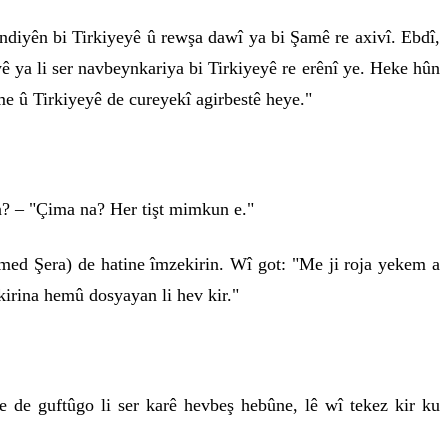
diyên bi Tirkiyeyê û rewşa dawî ya bi Şamê re axivî. Ebdî,
ê ya li ser navbeynkariya bi Tirkiyeyê re erênî ye. Heke hûn
me û Tirkiyeyê de cureyekî agirbestê heye."
n? – "Çima na? Her tişt mimkun e."
med Şera) de hatine îmzekirin. Wî got: "Me ji roja yekem a
rkirina hemû dosyayan li hev kir."
e de guftûgo li ser karê hevbeş hebûne, lê wî tekez kir ku