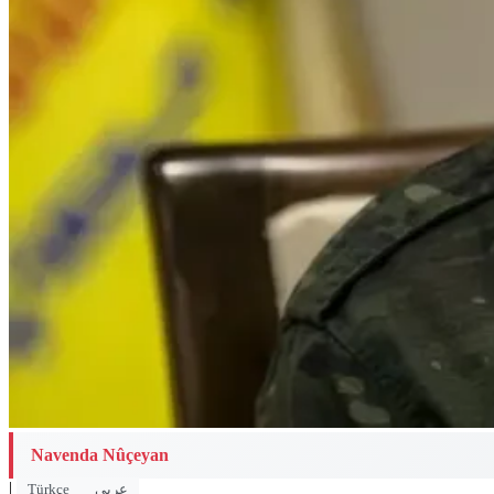
Navenda Nûçeyan
|
Türkçe
عربي