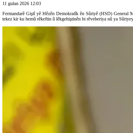
11 gulan 2026 12:03
Fermandarê Giştî yê Hêzên Demokratîk ên Sûriyê (HSD) General Mez
tekez kir ku hemû rêkeftin û lêkgehiştinên bi rêveberiya nû ya Sûriyey