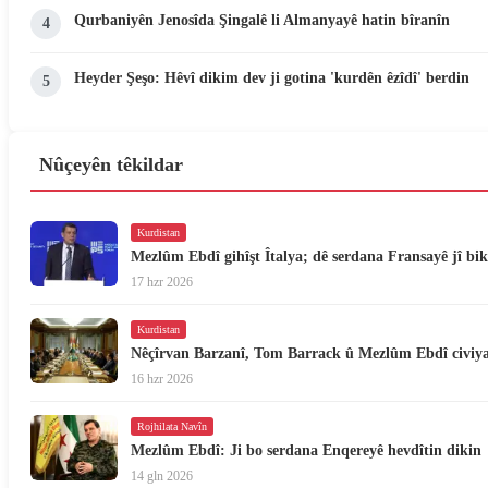
Qurbaniyên Jenosîda Şingalê li Almanyayê hatin bîranîn
4
Heyder Şeşo: Hêvî dikim dev ji gotina 'kurdên êzîdî' berdin
5
Nûçeyên têkildar
Kurdistan
Mezlûm Ebdî gihîşt Îtalya; dê serdana Fransayê jî bik
17 hzr 2026
Kurdistan
Nêçîrvan Barzanî, Tom Barrack û Mezlûm Ebdî civiy
16 hzr 2026
Rojhilata Navîn
Mezlûm Ebdî: Ji bo serdana Enqereyê hevdîtin dikin
14 gln 2026