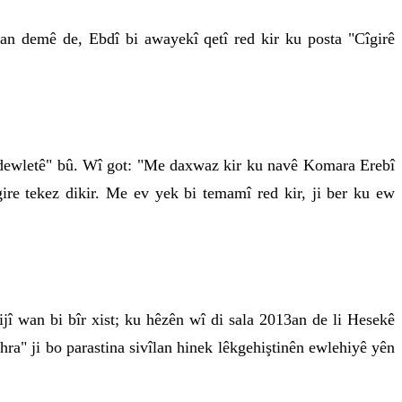
man demê de, Ebdî bi awayekî qetî red kir ku posta "Cîgirê
a dewletê" bû. Wî got: "Me daxwaz kir ku navê Komara Erebî
ire tekez dikir. Me ev yek bi temamî red kir, ji ber ku ew
dijî wan bi bîr xist; ku hêzên wî di sala 2013an de li Hesekê
hra" ji bo parastina sivîlan hinek lêkgehiştinên ewlehiyê yên