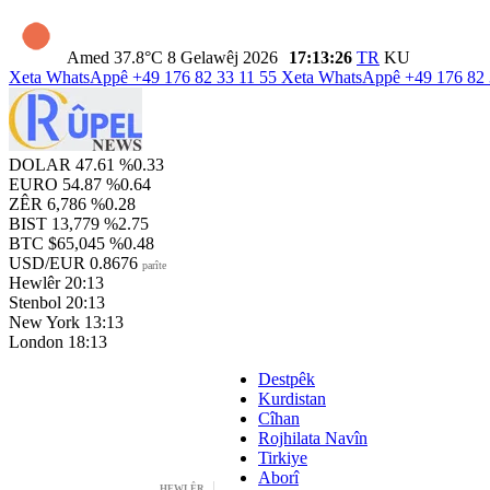
Amed
37.8°C
8 Gelawêj 2026
17:13:27
TR
KU
Xeta WhatsAppê
+49 176 82 33 11 55
Xeta WhatsAppê
+49 176 82 
DOLAR
47.61
%0.33
EURO
54.87
%0.64
ZÊR
6,786
%0.28
BIST
13,779
%2.75
BTC
$65,045
%0.48
USD/EUR
0.8676
parîte
Hewlêr
20:13
Stenbol
20:13
New York
13:13
London
18:13
Destpêk
Kurdistan
Cîhan
Rojhilata Navîn
Tirkiye
Aborî
HEWLÊR