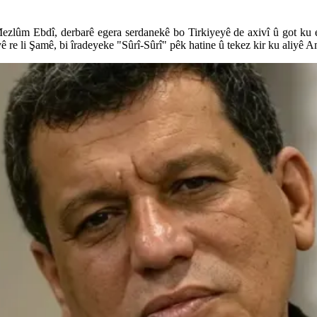
lûm Ebdî, derbarê egera serdanekê bo Tirkiyeyê de axivî û got ku 
ê re li Şamê, bi îradeyeke "Sûrî-Sûrî" pêk hatine û tekez kir ku aliyê 