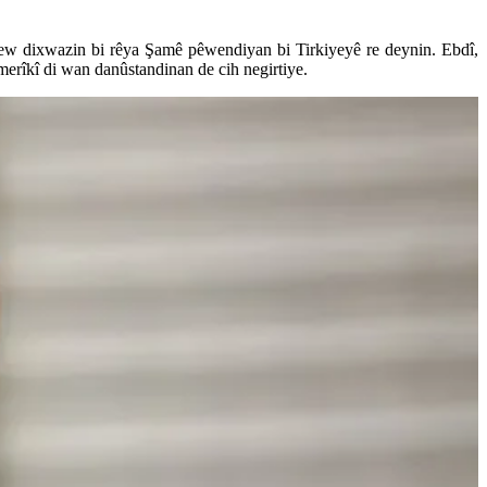
ew dixwazin bi rêya Şamê pêwendiyan bi Tirkiyeyê re deynin. Ebdî,
Amerîkî di wan danûstandinan de cih negirtiye.