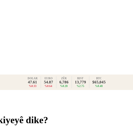
DOLAR
EURO
ZÊR
BIST
BTC
47.61
54.87
6,786
13,779
$65,045
%0.33
%0.64
%0.28
%2.75
%0.48
kiyeyê dike?