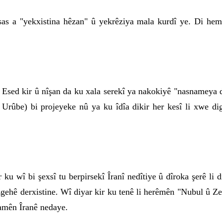
esas a "yekxistina hêzan" û yekrêziya mala kurdî ye. Di he
r Esed kir û nîşan da ku xala serekî ya nakokiyê "nasnamey
 Urûbe) bi projeyeke nû ya ku îdîa dikir her kesî li xwe dig
ku wî bi şexsî tu berpirsekî Îranî nedîtiye û dîroka şerê li 
rêzgehê derxistine. Wî diyar kir ku tenê li herêmên "Nubul û Ze
yamên Îranê nedaye.