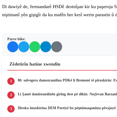
Di dawiyê de, fermandarê HSDê destnîşan kir ku paşeroja Sûr
niştimanî yên giştgîr da ku mafên her kesî werin parastin û
Parve bike:
Zêdetirîn hatine xwendin
80. salvegera damezrandina PDKê li Bremenê tê pîrozkirin: E
1
Li Şamê danûstandinên girîng dest pê dikin: Neçîrvan Barzanî
2
Dîroka îmzekirina DEM Partiyê bo pêşnûmaqanûna pêvajoyê 
3