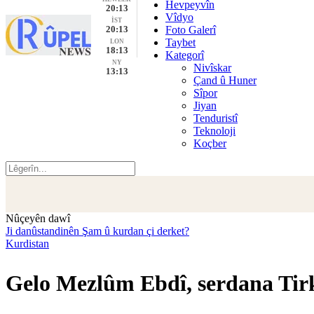
Hevpeyvîn
20:13
Vîdyo
İST
20:13
Foto Galerî
Taybet
LON
18:13
Kategorî
NY
Nivîskar
13:13
Çand û Huner
Sîpor
Jiyan
Tenduristî
Teknoloji
Koçber
Nûçeyên dawî
Ji danûstandinên Şam û kurdan çi derket?
Kurdistan
Gelo Mezlûm Ebdî, serdana Tir