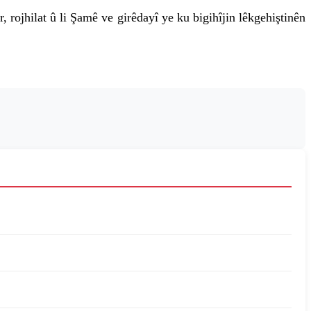
rojhilat û li Şamê ve girêdayî ye ku bigihîjin lêkgehiştinên