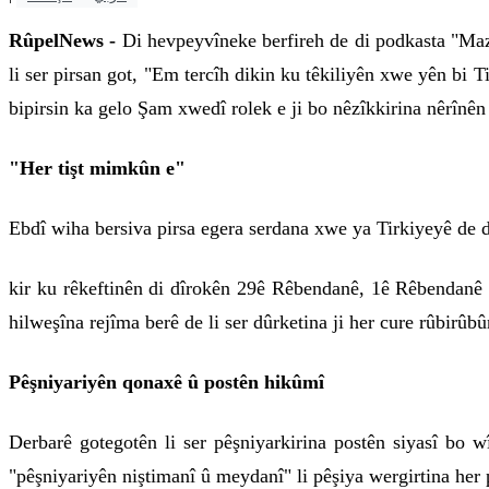
RûpelNews -
Di hevpeyvîneke berfireh de di podkasta "Maz
li ser pirsan got, "Em tercîh dikin ku têkiliyên xwe yên bi
bipirsin ka gelo Şam xwedî rolek e ji bo nêzîkkirina nêrînên
"Her tişt mimkûn e"
Ebdî wiha bersiva pirsa egera serdana xwe ya Tirkiyeyê de
kir ku rêkeftinên di dîrokên 29ê Rêbendanê, 1ê Rêbendanê 
hilweşîna rejîma berê de li ser dûrketina ji her cure rûbirûb
Pêşniyariyên qonaxê û postên hikûmî
Derbarê gotegotên li ser pêşniyarkirina postên siyasî bo 
"pêşniyariyên niştimanî û meydanî" li pêşiya wergirtina her 