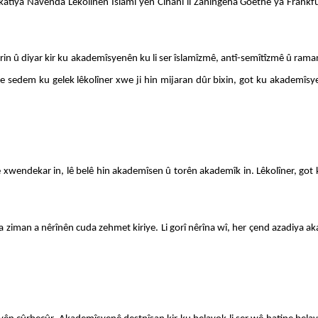
katiya Navenda Lêkolînên Îslamî yên Cîhanî li Zanîngeha Goethe ya Frankfu
irin û diyar kir ku akademîsyenên ku li ser îslamîzmê, antî-semîtîzmê û ramanê
 dibe sedem ku gelek lêkolîner xwe ji hin mijaran dûr bixin, got ku akademîs
 ne xwendekar in, lê belê hin akademîsen û torên akademîk in. Lêkolîner, go
a ziman a nêrînên cuda zehmet kiriye. Li gorî nêrîna wî, her çend azadiya akad