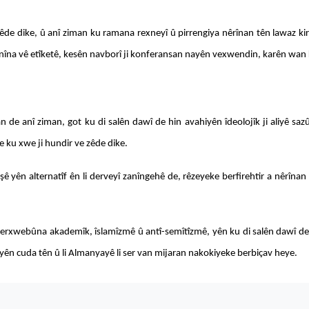
de dike, û anî ziman ku ramana rexneyî û pirrengiya nêrînan tên lawaz kirin.
ranîna vê etîketê, kesên navborî ji konferansan nayên vexwendin, karên wan 
e anî ziman, got ku di salên dawî de hin avahiyên îdeolojîk ji aliyê sazûm
 ku xwe ji hundir ve zêde dike.
 yên alternatîf ên li derveyî zanîngehê de, rêzeyeke berfirehtir a nêrînan 
serxwebûna akademîk, îslamîzmê û antî-semîtîzmê, yên ku di salên dawî de l
eyên cuda tên û li Almanyayê li ser van mijaran nakokiyeke berbiçav heye.