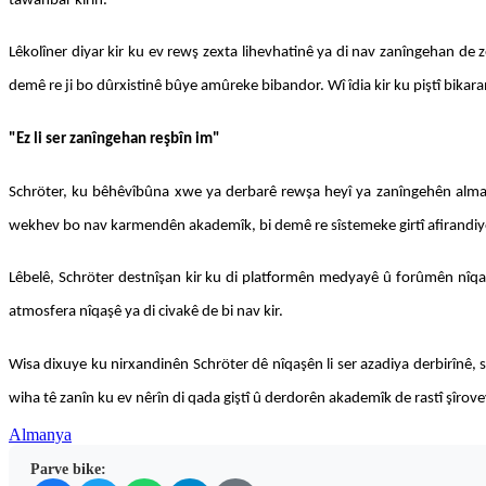
tawanbar kirin.
Lêkolîner diyar kir ku ev rewş zexta lihevhatinê ya di nav zanîngehan de zê
demê re ji bo dûrxistinê bûye amûreke bibandor. Wî îdia kir ku piştî bika
"Ez li ser zanîngehan reşbîn im"
Schröter, ku bêhêvîbûna xwe ya derbarê rewşa heyî ya zanîngehên alman d
wekhev bo nav karmendên akademîk, bi demê re sîstemeke girtî afirandiye
Lêbelê, Schröter destnîşan kir ku di platformên medyayê û forûmên nîqaşê
atmosfera nîqaşê ya di civakê de bi nav kir.
Wisa dixuye ku nirxandinên Schröter dê nîqaşên li ser azadiya derbirînê, 
wiha tê zanîn ku ev nêrîn di qada giştî û derdorên akademîk de rastî şîrov
Almanya
Parve bike: