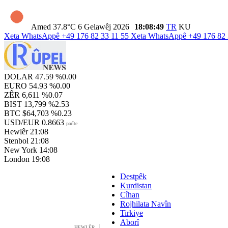
Amed
37.8°C
6 Gelawêj 2026
18:08:51
TR
KU
Xeta WhatsAppê
+49 176 82 33 11 55
Xeta WhatsAppê
+49 176 82 
DOLAR
47.59
%0.00
EURO
54.93
%0.00
ZÊR
6,611
%0.07
BIST
13,799
%2.53
BTC
$64,703
%0.23
USD/EUR
0.8663
parîte
Hewlêr
21:08
Stenbol
21:08
New York
14:08
London
19:08
Destpêk
Kurdistan
Cîhan
Rojhilata Navîn
Tirkiye
Aborî
HEWLÊR