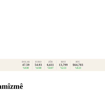
DOLAR
EURO
ZÊR
BIST
BTC
47.59
54.93
6,611
13,799
$64,703
%0.00
%0.00
%0.07
%2.53
%0.23
lamîzmê