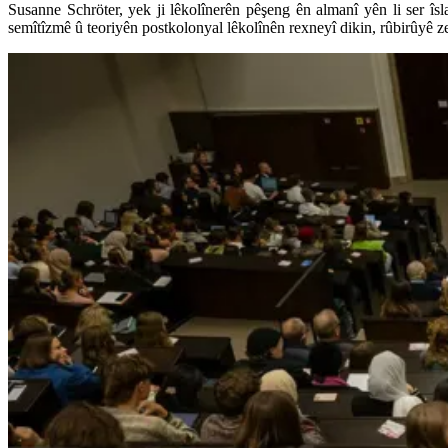
Susanne Schröter, yek ji lêkolînerên pêşeng ên almanî yên li ser îs
semîtîzmê û teoriyên postkolonyal lêkolînên rexneyî dikin, rûbirûyê z