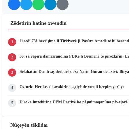
Zêdetirîn hatine xwendin
Ji sedî 73ê hevrîşima li Tirkiyeyê ji Pasûra Amedê tê hilberand
1
80. salvegera damezrandina PDKê li Bremenê tê pîrozkirin: E
2
Selahattîn Demîrtaş derbarê doza Narîn Guran de axivî: Birya
3
Ozturk: Her kes di avakirina aştiyê de xwedî berpirsiyarî ye
4
Dîroka îmzekirina DEM Partiyê bo pêşnûmaqanûna pêvajoyê 
5
Nûçeyên têkildar