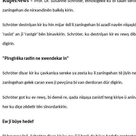
RûpelNews -
Prof. Dr. Susanne Schröter, etnologeke ku bi salan sero
zanîngehan de nirxandinên balkêş kirin.
Schröter destnîşan kir ku hin mijar êdî li zanîngehan bi azadî nayên nîqaşk
'rasîst' an jî 'rastgir' bên binavkirin. Schröter, ku destnîşan kir ev rewş
digirin.
"Pirsgirêka rastîn ne xwendekar in"
Schröter diyar kir ku çavkaniya sereke ya zexta ku li zanîngehan tê jiyîn
zanîngehan gelek caran xwe ji pevçûna bi van derdoran dûr digirin.
Schröter got ku ev rewş, bi demê re, qada nîqaşa zanistî teng kiriye û anîn
her ku diçe zêdetir tên sînordarkirin.
Ew jî bûye hedef