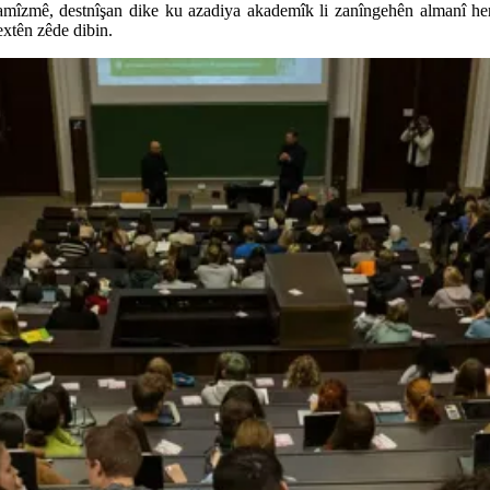
lamîzmê, destnîşan dike ku azadiya akademîk li zanîngehên almanî her
extên zêde dibin.