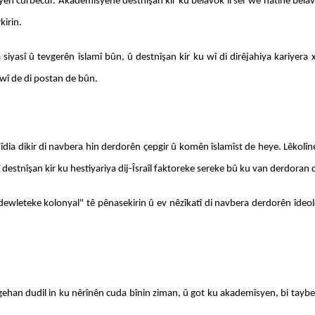
toyên cûrbecûr. Akademîsyenê destnîşan kir ku belavok li ser wê hatine bel
kirin.
lama siyasî û tevgerên îslamî bûn, û destnîşan kir ku wî di dirêjahiya kariy
 wî de di postan de bûn.
ia dikir di navbera hin derdorên çepgir û komên îslamîst de heye. Lêkolîner î
î destnîşan kir ku hestiyariya dij-Îsraîl faktoreke sereke bû ku van derdoran 
"dewleteke kolonyal" tê pênasekirin û ev nêzîkatî di navbera derdorên îdeolo
ehan dudil in ku nêrînên cuda bînin ziman, û got ku akademîsyen, bi taybetî