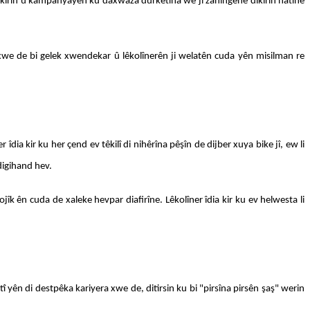
avkirin û kampanyayên ku daxwaza dûrketina wê ji zanîngehê dikirin hatine
era xwe de bi gelek xwendekar û lêkolînerên ji welatên cuda yên misilman re
dia kir ku her çend ev têkilî di nihêrîna pêşîn de dijber xuya bike jî, ew li
digihand hev.
jîk ên cuda de xaleke hevpar diafirîne. Lêkolîner îdia kir ku ev helwesta li
 yên di destpêka kariyera xwe de, ditirsin ku bi "pirsîna pirsên şaş" werin