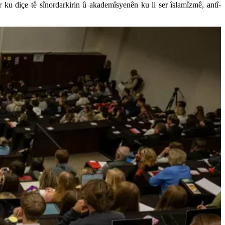
 ku diçe tê sînordarkirin û akademîsyenên ku li ser îslamîzmê, antî-