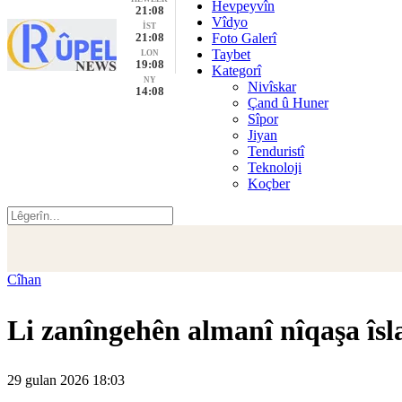
Hevpeyvîn
21:08
Vîdyo
İST
21:08
Foto Galerî
Taybet
LON
19:08
Kategorî
NY
Nivîskar
14:08
Çand û Huner
Sîpor
Jiyan
Tenduristî
Teknoloji
Koçber
Cîhan
Li zanîngehên almanî nîqaşa îs
29 gulan 2026 18:03