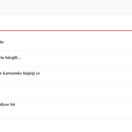
in
vin hûrgilî…
r karesateke hiqûqî ye
diyar bû