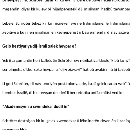
Di hevpeyvînê, Schröter diyar kir ku ew jî ji berê de bûye hedefa protes
meşandin, diyar kir ku ew bi 'nijadperestekî dij-misilman' hatibû tawanbar
Lêbelê, Schröter tekez kir ku rexneyên wê ne li dijî îslamê, lê li dijî îs
xebitîye û ku jinên misilman ên kevneperest û bawermend jî di nav saziya
Gelo hestiyariya dij-Îsraîl xalek hevpar e?
Yek ji argumanên herî balkêş ên Schröter ew nêzîkatiya îdeolojîk bû ku wî îd
ser bingeha dîskurseke hevpar a "dij-rojavayî" hatibû avakirin, û bi taybet
Li gorî Schröter, di nav teoriyên postkolonyal de, Îsraîl gelek caran wekî 
hember Îsraîlê, di hin rewşan de, derî li ber retorîka antîsemîtîst vedike.
"Akademîsyen û xwendekar dudil in"
Schröter destnîşan kir ku gelek xwendekar û lêkolînerên ciwan ên li zanîng