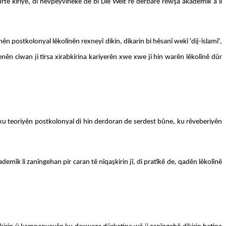
rtê kiriye, di hevpeyvînekê de bi Die Welt re derbarê rewşa akademîk a li
n postkolonyal lêkolînên rexneyî dikin, dikarin bi hêsanî wekî 'dij-îslamî',
yenên ciwan ji tirsa xirabkirina kariyerên xwe xwe ji hin warên lêkolînê dûr
t ku teoriyên postkolonyal di hin derdoran de serdest bûne, ku rêveberiyên
emîk li zanîngehan pir caran tê nîqaşkirin jî, di pratîkê de, qadên lêkolînê