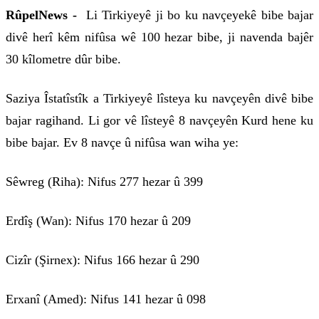
RûpelNews -
Li Tirkiyeyê ji bo ku navçeyekê bibe bajar
divê herî kêm nifûsa wê 100 hezar bibe, ji navenda bajêr
30 kîlometre dûr bibe.
Saziya Îstatîstîk a Tirkiyeyê lîsteya ku navçeyên divê bibe
bajar ragihand. Li gor vê lîsteyê 8 navçeyên Kurd hene ku
bibe bajar. Ev 8 navçe û nifûsa wan wiha ye:
Sêwreg (Riha): Nifus 277 hezar û 399
Erdîş (Wan): Nifus 170 hezar û 209
Cizîr (Şirnex): Nifus 166 hezar û 290
Erxanî (Amed): Nifus 141 hezar û 098