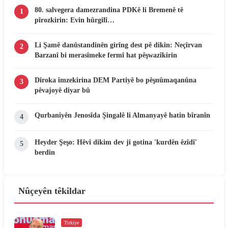
80. salvegera damezrandina PDKê li Bremenê tê
1
pîrozkirin: Evin hûrgilî…
Li Şamê danûstandinên girîng dest pê dikin: Neçîrvan
2
Barzanî bi merasîmeke fermî hat pêşwazîkirin
Dîroka îmzekirina DEM Partiyê bo pêşnûmaqanûna
3
pêvajoyê diyar bû
Qurbaniyên Jenosîda Şingalê li Almanyayê hatin bîranîn
4
Heyder Şeşo: Hêvî dikim dev ji gotina 'kurdên êzîdî'
5
berdin
Nûçeyên têkildar
Tirkiye