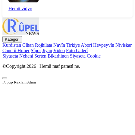
Hemû vîdyo
Kategorî
Kurdistan
Cîhan
Rojhilata Navîn
Tirkiye
Aborî
Hevpeyvîn
Nivîskar
Çand û Huner
Sîpor
Jiyan
Video
Foto Galerî
Siyaseta Neheni
Serten Bikarhinen
Siyaseta Cookie
©Copyright 2026 | Hemû maf parastî ne.
Popup Reklam Alanı