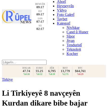
Aborî
HEWLÊR
Hevpeyvîn
09:17
Vîdyo
İST
09:17
Foto Galerî
Taybet
LON
07:17
Kategorî
NY
Nivîskar
02:17
Çand û Huner
Sîpor
Jiyan
Tenduristî
Teknoloji
Koçber
DOLAR
EURO
ZÊR
BIST
BTC
47.74
55.25
6,795
13,779
$64,761
%0.18
%0.32
%0.19
%2.75
%0.29
Tirkiye
Li Tirkiyeyê 8 navçeyên
Kurdan dikare bibe bajar