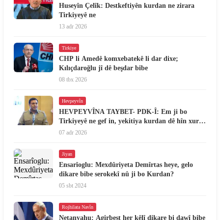
Huseyîn Çelîk: Destkeftiyên kurdan ne zirara
Tirkiyeyê ne
13 adr 2026
Tirkiye
CHP li Amedê komxebatekê li dar dixe;
Kılıçdaroğlu jî dê beşdar bibe
08 tbx 2026
Hevpeyvîn
HEVPEYVÎNA TAYBET- PDK-Î: Em ji bo
Tirkiyeyê ne gef in, yekitiya kurdan dê hîn xurt
bibe
07 adr 2026
Jiyan
Ensarîoglu: Mexdûriyeta Demîrtas heye, gelo
dikare bibe serokekî nû ji bo Kurdan?
05 sbt 2024
Rojhilata Navîn
Netanyahu: Agirbest her kêlî dikare bi dawî bibe