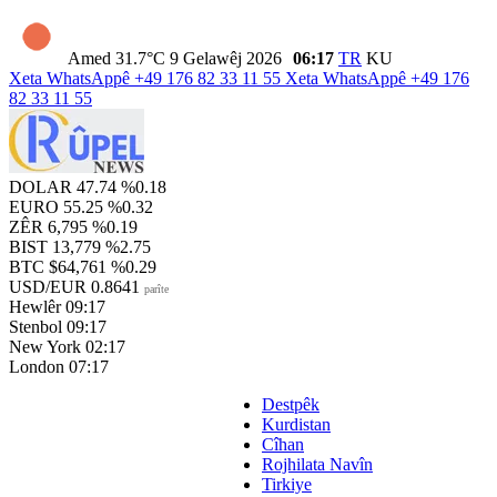
Amed
31.7°C
9 Gelawêj 2026
06:17
TR
KU
Xeta WhatsAppê
+49 176 82 33 11 55
Xeta WhatsAppê
+49 176
82 33 11 55
DOLAR
47.74
%0.18
EURO
55.25
%0.32
ZÊR
6,795
%0.19
BIST
13,779
%2.75
BTC
$64,761
%0.29
USD/EUR
0.8641
parîte
Hewlêr
09:17
Stenbol
09:17
New York
02:17
London
07:17
Destpêk
Kurdistan
Cîhan
Rojhilata Navîn
Tirkiye