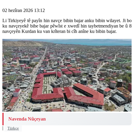
02 hezîran 2026 13:12
Li Tirkiyeyê tê payîn hin navçe bibin bajar anku bibin wilayet. Ji bo
ku navçeyekê bibe bajar pêwîst e xwedî hin taybetmendiyan be û 8
navçeyên Kurdan ku van krîteran bi cîh anîne ku bibin bajar.
Navenda Nûçeyan
|
Türkçe