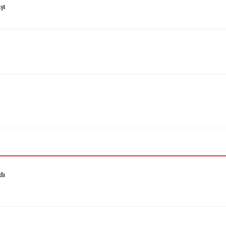
şt
dı