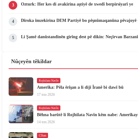
Ozturk: Her kes di avakirina aştiyê de xwedî berpirsiyarî ye
3
Dîroka îmzekirina DEM Partiyê bo pêşnûmaqanûna pêvajoyê 
4
Li Şamê danûstandinên girîng dest pê dikin: Neçîrvan Barzanî
5
Nûçeyên têkildar
Rojhilata Navîn
Amerîka: Pêla êrîşan a li dijî Îranê bi dawî bû
17 trm 2026
Rojhilata Navîn
Bêhna barûtê li Rojhilata Navîn kêm nabe: Amerîkayê l
14 trm 2026
Cîhan