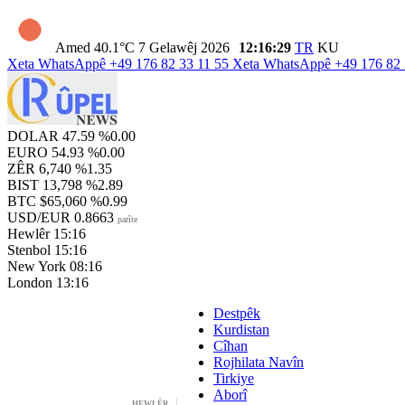
Amed
40.1°C
7 Gelawêj 2026
12:16:30
TR
KU
Xeta WhatsAppê
+49 176 82 33 11 55
Xeta WhatsAppê
+49 176 82 
DOLAR
47.59
%0.00
EURO
54.93
%0.00
ZÊR
6,740
%1.35
BIST
13,798
%2.89
BTC
$65,060
%0.99
USD/EUR
0.8663
parîte
Hewlêr
15:16
Stenbol
15:16
New York
08:16
London
13:16
Destpêk
Kurdistan
Cîhan
Rojhilata Navîn
Tirkiye
Aborî
HEWLÊR