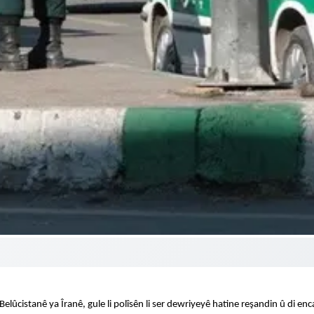
Belûcistanê ya Îranê, gule li polîsên li ser dewriyeyê hatine reşandin û di en