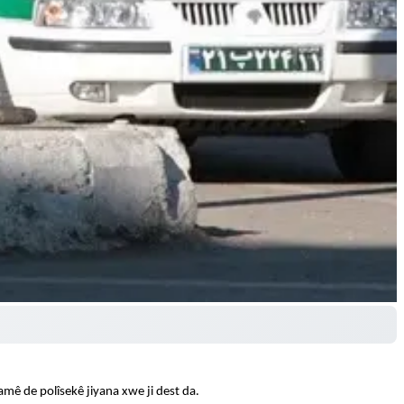
camê de polîsekê jiyana xwe ji dest da.