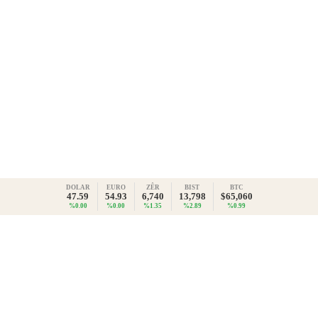
DOLAR
EURO
ZÊR
BIST
BTC
47.59
54.93
6,740
13,798
$65,060
%0.00
%0.00
%1.35
%2.89
%0.99