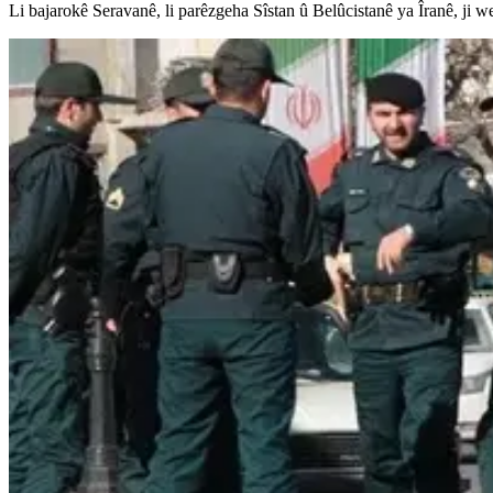
Li bajarokê Seravanê, li parêzgeha Sîstan û Belûcistanê ya Îranê, ji w