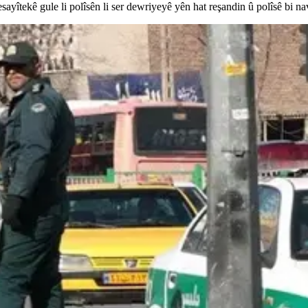
esayîtekê gule li polîsên li ser dewriyeyê yên hat reşandin û polîsê bi 