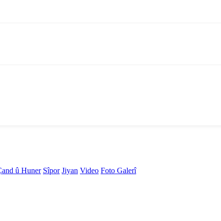
Çand û Huner
Sîpor
Jiyan
Video
Foto Galerî