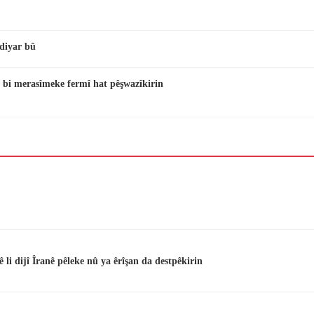
diyar bû
 bi merasîmeke fermî hat pêşwazîkirin
i dijî Îranê pêleke nû ya êrîşan da destpêkirin