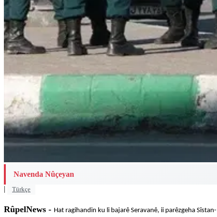
Navenda Nûçeyan
|
Türkçe
RûpelNews -
Hat ragihandin ku li bajarê Seravanê, ii parêzgeha Sîstan-