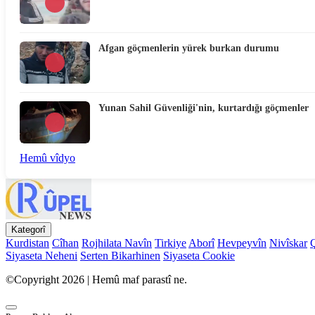
Afgan göçmenlerin yürek burkan durumu
Yunan Sahil Güvenliği'nin, kurtardığı göçmenler
Hemû vîdyo
Kategorî
Kurdistan
Cîhan
Rojhilata Navîn
Tirkiye
Aborî
Hevpeyvîn
Nivîskar
Siyaseta Neheni
Serten Bikarhinen
Siyaseta Cookie
©Copyright 2026 | Hemû maf parastî ne.