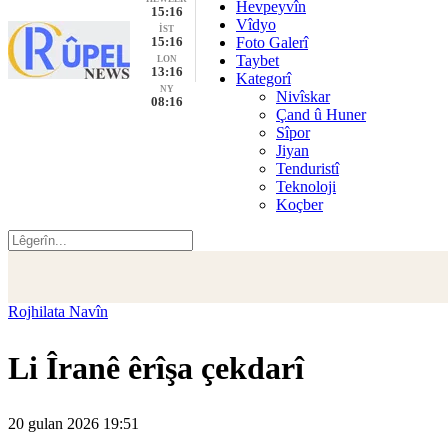
Hevpeyvîn
15:16
Vîdyo
İST
15:16
Foto Galerî
Taybet
LON
13:16
Kategorî
NY
Nivîskar
08:16
Çand û Huner
Sîpor
Jiyan
Tenduristî
Teknoloji
Koçber
Rojhilata Navîn
Li Îranê êrîşa çekdarî
20 gulan 2026 19:51