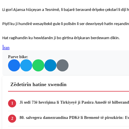
Li gorî Ajansa Nûçeyan a Tesnimê, li bajarê Seravanê êrîşeke çekdarî li dijî
Piştî ku ji hundirê wesayîtekê gule li polîsên li ser dewriyeyê hatin reşandi
Hat ragihandin ku hewldanên ji bo girtina êrîşkaran berdewam dikin.
Îran
Parve bike:
Zêdetirîn hatine xwendin
Ji sedî 73ê hevrîşima li Tirkiyeyê ji Pasûra Amedê tê hilberand
1
80. salvegera damezrandina PDKê li Bremenê tê pîrozkirin: E
2