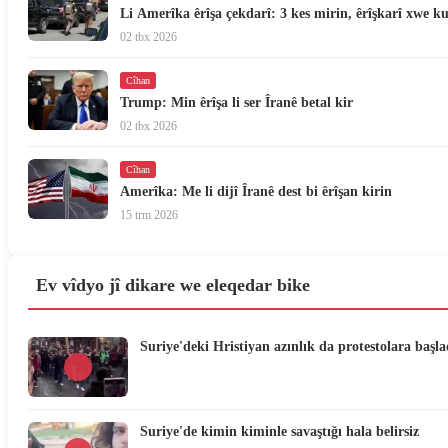
Li Amerîka êrîşa çekdarî: 3 kes mirin, êrîşkarî xwe ku
02 tbx 2026
Cîhan
Trump: Min êrîşa li ser Îranê betal kir
02 tbx 2026
Cîhan
Amerîka: Me li dijî Îranê dest bi êrîşan kirin
15 trm 2026
Ev vîdyo jî dikare we eleqedar bike
Suriye'deki Hristiyan azınlık da protestolara başla
Suriye'de kimin kiminle savaştığı hala belirsiz