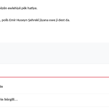
 hêzên ewlehiyê pêk hatiye.
n, polîs Emir Huseyn Şehrekî jiyana xwe ji dest da.
in
vin hûrgilî…