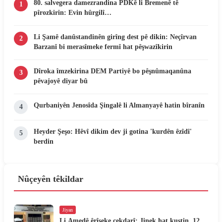
80. salvegera damezrandina PDKê li Bremenê tê
1
pîrozkirin: Evin hûrgilî…
Li Şamê danûstandinên girîng dest pê dikin: Neçîrvan
2
Barzanî bi merasîmeke fermî hat pêşwazîkirin
Dîroka îmzekirina DEM Partiyê bo pêşnûmaqanûna
3
pêvajoyê diyar bû
Qurbaniyên Jenosîda Şingalê li Almanyayê hatin bîranîn
4
Heyder Şeşo: Hêvî dikim dev ji gotina 'kurdên êzîdî'
5
berdin
Nûçeyên têkildar
Jiyan
Li Amedê êrîşeke çekdarî: Jinek hat kuştin, 12