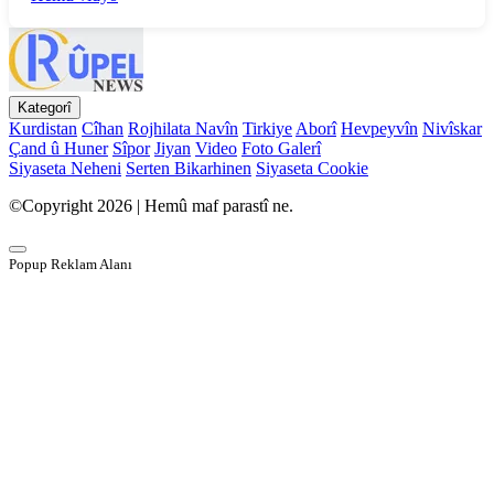
Kategorî
Kurdistan
Cîhan
Rojhilata Navîn
Tirkiye
Aborî
Hevpeyvîn
Nivîskar
Çand û Huner
Sîpor
Jiyan
Video
Foto Galerî
Siyaseta Neheni
Serten Bikarhinen
Siyaseta Cookie
©Copyright 2026 | Hemû maf parastî ne.
Popup Reklam Alanı