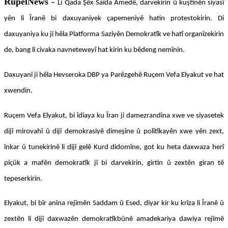
RûpelNews -
Li Qada Şêx Saîda Amedê, darvekirin û kuştinên siyasî
yên li Îranê bi daxuyaniyek çapemeniyê hatin protestokirin. Di
daxuyaniya ku ji hêla Platforma Saziyên Demokratîk ve hatî organîzekirin
de, bang li civaka navneteweyî hat kirin ku bêdeng nemînin.
Daxuyanî ji hêla Hevseroka DBP ya Parêzgehê Ruçem Vefa Elyakut ve hat
xwendin.
Ruçem Vefa Elyakut, bi îdiaya ku Îran ji damezrandina xwe ve siyasetek
dijî mirovahî û dijî demokrasiyê dimeşîne û polîtîkayên xwe yên zext,
înkar û tunekirinê li dijî gelê Kurd didomîne, got ku heta daxwaza herî
piçûk a mafên demokratîk jî bi darvekirin, girtin û zextên giran tê
tepeserkirin.
Elyakut, bi bîr anîna rejîmên Saddam û Esed, diyar kir ku krîza li Îranê û
zextên li dijî daxwazên demokratîkbûnê amadekariya dawiya rejîmê