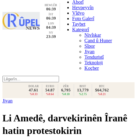
Aborî
HEWLÊR
Hevpeyvîn
06:39
Vîdyo
İST
06:39
Foto Galerî
Taybet
LON
04:39
Kategorî
NY
Nivîskar
23:39
Çand û Huner
Sîpor
Jiyan
Tenduristî
Teknoloji
Koçber
DOLAR
EURO
ZÊR
BIST
BTC
47.61
54.87
6,795
13,779
$64,762
%0.33
%0.64
%0.18
%2.75
%0.21
Jiyan
Li Amedê, darvekirinên Îranê
hatin protestokirin