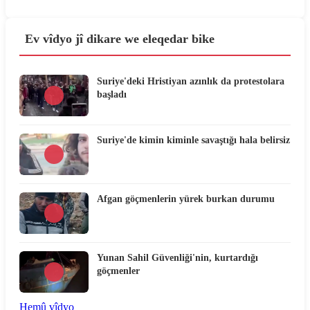
Ev vîdyo jî dikare we eleqedar bike
Suriye'deki Hristiyan azınlık da protestolara
başladı
Suriye'de kimin kiminle savaştığı hala belirsiz
Afgan göçmenlerin yürek burkan durumu
Yunan Sahil Güvenliği'nin, kurtardığı
göçmenler
Hemû vîdyo