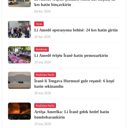
kes hatin binçavkirin
04 tbx 2026
Jiyan
Li Amedê operasyona behîsê: 24 kes hatin girtin
26 hzr 2026
Kurdistan
Li Amedê êrîşên Îranê hatin şermezarkirin
20 trm 2026
Rojhilata Navîn
Îranê li Tengava Hurmuzê gule reşand: 6 keştî
hatin sekinandin
26 trm 2026
Rojhilata Navîn
Artêşa Amerîka: Li Îranê gelek hedef hatin
bombebarankirin
19 trm 2026