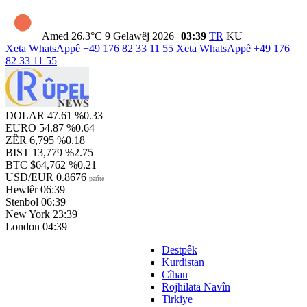
Amed
26.3°C
9 Gelawêj 2026
03:39
TR
KU
Xeta WhatsAppê
+49 176 82 33 11 55
Xeta WhatsAppê
+49 176
82 33 11 55
DOLAR
47.61
%0.33
EURO
54.87
%0.64
ZÊR
6,795
%0.18
BIST
13,779
%2.75
BTC
$64,762
%0.21
USD/EUR
0.8676
parîte
Hewlêr
06:39
Stenbol
06:39
New York
23:39
London
04:39
Destpêk
Kurdistan
Cîhan
Rojhilata Navîn
Tirkiye