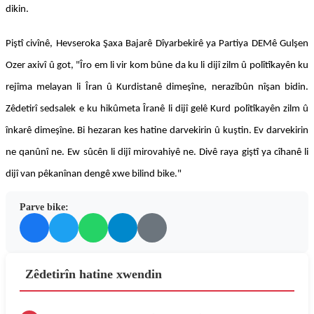
dikin.
Piştî civînê, Hevseroka Şaxa Bajarê Dîyarbekirê ya Partiya DEMê Gulşen
Ozer axivî û got, "Îro em li vir kom bûne da ku li dijî zilm û polîtîkayên ku
rejîma melayan li Îran û Kurdistanê dimeşîne, nerazîbûn nîşan bidin.
Zêdetirî sedsalek e ku hikûmeta Îranê li dijî gelê Kurd polîtîkayên zilm û
înkarê dimeşîne. Bi hezaran kes hatine darvekirin û kuştin. Ev darvekirin
ne qanûnî ne. Ew sûcên li dijî mirovahiyê ne. Divê raya giştî ya cîhanê li
dijî van pêkanînan dengê xwe bilind bike."
Parve bike:
Zêdetirîn hatine xwendin