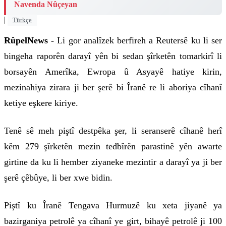
Navenda Nûçeyan
|
Türkçe
RûpelNews -
Li gor analîzek berfireh a Reutersê ku li ser
bingeha raporên darayî yên bi sedan şîrketên tomarkirî li
borsayên Amerîka, Ewropa û Asyayê hatiye kirin,
mezinahiya zirara ji ber şerê bi Îranê re li aboriya cîhanî
ketiye eşkere kiriye.
Tenê sê meh piştî destpêka şer, li seranserê cîhanê herî
kêm 279 şîrketên mezin tedbîrên parastinê yên awarte
girtine da ku li hember ziyaneke mezintir a darayî ya ji ber
şerê çêbûye, li ber xwe bidin.
Piştî ku Îranê Tengava Hurmuzê ku xeta jiyanê ya
bazirganiya petrolê ya cîhanî ye girt, bihayê petrolê ji 100