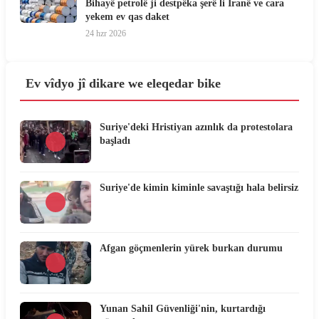
Bihayê petrolê ji destpêka şerê li Îranê ve cara
yekem ev qas daket
24 hzr 2026
Ev vîdyo jî dikare we eleqedar bike
Suriye'deki Hristiyan azınlık da protestolara
başladı
Suriye'de kimin kiminle savaştığı hala belirsiz
Afgan göçmenlerin yürek burkan durumu
Yunan Sahil Güvenliği'nin, kurtardığı