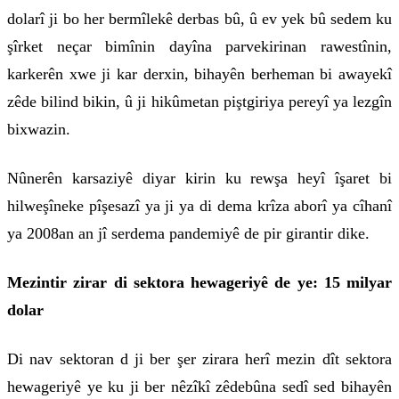
dolarî ji bo her bermîlekê derbas bû, û ev yek bû sedem ku
şîrket neçar bimînin dayîna parvekirinan rawestînin,
karkerên xwe ji kar derxin, bihayên berheman bi awayekî
zêde bilind bikin, û ji hikûmetan piştgiriya pereyî ya lezgîn
bixwazin.
Nûnerên karsaziyê diyar kirin ku rewşa heyî îşaret bi
hilweşîneke pîşesazî ya ji ya di dema krîza aborî ya cîhanî
ya 2008an an jî serdema pandemiyê de pir girantir dike.
Mezintir zirar di sektora hewageriyê de ye: 15 milyar
dolar
Di nav sektoran d ji ber şer zirara herî mezin dît sektora
hewageriyê ye ku ji ber nêzîkî zêdebûna sedî sed bihayên