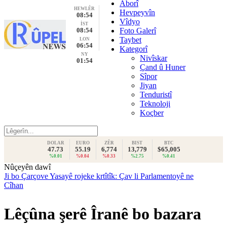
Aborî
HEWLÊR
Hevpeyvîn
08:54
Vîdyo
İST
08:54
Foto Galerî
Taybet
LON
06:54
Kategorî
NY
Nivîskar
01:54
Çand û Huner
Sîpor
Jiyan
Tenduristî
Teknoloji
Koçber
DOLAR
EURO
ZÊR
BIST
BTC
47.73
55.19
6,774
13,779
$65,005
%0.01
%0.04
%0.33
%2.75
%0.41
Nûçeyên dawî
Ji bo Çarçove Yasayê rojeke krtîtîk: Çav li Parlamentoyê ne
Cîhan
Lêçûna şerê Îranê bo bazara