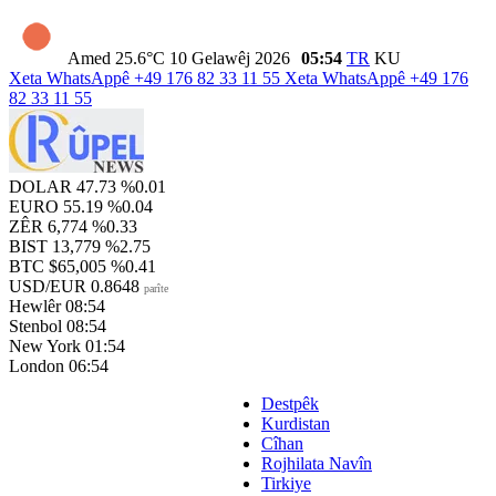
Amed
25.6°C
10 Gelawêj 2026
05:54
TR
KU
Xeta WhatsAppê
+49 176 82 33 11 55
Xeta WhatsAppê
+49 176
82 33 11 55
DOLAR
47.73
%0.01
EURO
55.19
%0.04
ZÊR
6,774
%0.33
BIST
13,779
%2.75
BTC
$65,005
%0.41
USD/EUR
0.8648
parîte
Hewlêr
08:54
Stenbol
08:54
New York
01:54
London
06:54
Destpêk
Kurdistan
Cîhan
Rojhilata Navîn
Tirkiye