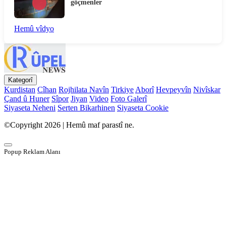
göçmenler
Hemû vîdyo
Kategorî
Kurdistan
Cîhan
Rojhilata Navîn
Tirkiye
Aborî
Hevpeyvîn
Nivîskar
Çand û Huner
Sîpor
Jiyan
Video
Foto Galerî
Siyaseta Neheni
Serten Bikarhinen
Siyaseta Cookie
©Copyright 2026 | Hemû maf parastî ne.
Popup Reklam Alanı