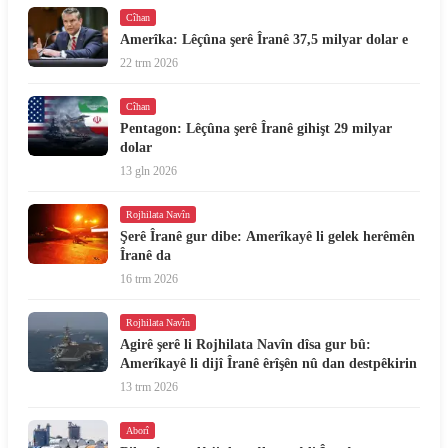
Cîhan
Amerîka: Lêçûna şerê Îranê 37,5 milyar dolar e
22 trm 2026
Cîhan
Pentagon: Lêçûna şerê Îranê gihişt 29 milyar
dolar
13 gln 2026
Rojhilata Navîn
Şerê Îranê gur dibe: Amerîkayê li gelek herêmên
Îranê da
16 trm 2026
Rojhilata Navîn
Agirê şerê li Rojhilata Navîn dîsa gur bû:
Amerîkayê li dijî Îranê êrîşên nû dan destpêkirin
13 trm 2026
Aborî