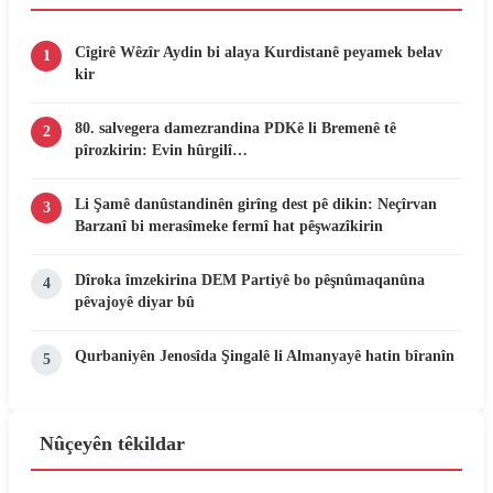
Cîgirê Wêzîr Aydin bi alaya Kurdistanê peyamek belav
1
kir
80. salvegera damezrandina PDKê li Bremenê tê
2
pîrozkirin: Evin hûrgilî…
Li Şamê danûstandinên girîng dest pê dikin: Neçîrvan
3
Barzanî bi merasîmeke fermî hat pêşwazîkirin
Dîroka îmzekirina DEM Partiyê bo pêşnûmaqanûna
4
pêvajoyê diyar bû
Qurbaniyên Jenosîda Şingalê li Almanyayê hatin bîranîn
5
Nûçeyên têkildar