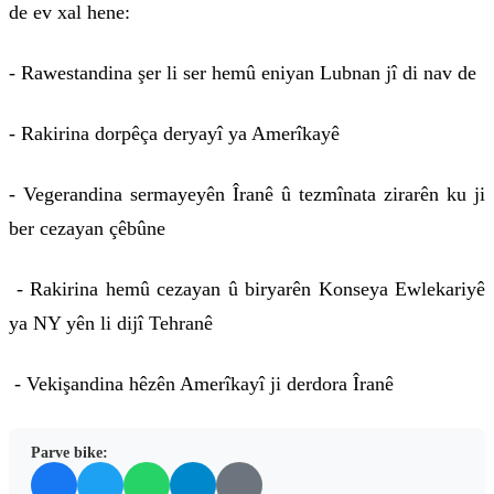
de ev xal hene:
- Rawestandina şer li ser hemû eniyan Lubnan jî di nav de
- Rakirina dorpêça deryayî ya Amerîkayê
- Vegerandina sermayeyên Îranê û tezmînata zirarên ku ji
ber cezayan çêbûne
- Rakirina hemû cezayan û biryarên Konseya Ewlekariyê
ya NY yên li dijî Tehranê
- Vekişandina hêzên Amerîkayî ji derdora Îranê
Parve bike: