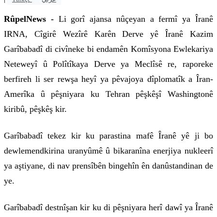
RûpelNews -
Li gorî ajansa nûçeyan a fermî ya Îranê
IRNA, Cîgirê Wezîrê Karên Derve yê Îranê Kazim
Garîbabadî di civîneke bi endamên Komîsyona Ewlekariya
Neteweyî û Polîtîkaya Derve ya Meclîsê re, raporeke
berfireh li ser rewşa heyî ya pêvajoya dîplomatîk a Îran-
Amerîka û pêşniyara ku Tehran pêşkêşî Washingtonê
kiribû, pêşkêş kir.
Garîbabadî tekez kir ku parastina mafê Îranê yê ji bo
dewlemendkirina uranyûmê û bikaranîna enerjiya nukleerî
ya aştiyane, di nav prensîbên bingehîn ên danûstandinan de
ye.
Garîbabadî destnîşan kir ku di pêşniyara herî dawî ya Îranê