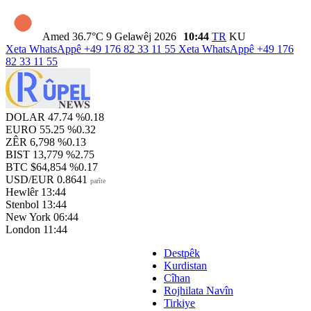
Amed
36.7°C
9 Gelawêj 2026
10:44
TR
KU
Xeta WhatsAppê
+49 176 82 33 11 55
Xeta WhatsAppê
+49 176
82 33 11 55
DOLAR
47.74
%0.18
EURO
55.25
%0.32
ZÊR
6,798
%0.13
BIST
13,779
%2.75
BTC
$64,854
%0.17
USD/EUR
0.8641
parîte
Hewlêr
13:44
Stenbol
13:44
New York
06:44
London
11:44
Destpêk
Kurdistan
Cîhan
Rojhilata Navîn
Tirkiye