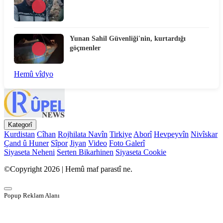
Yunan Sahil Güvenliği'nin, kurtardığı
göçmenler
Hemû vîdyo
Kategorî
Kurdistan
Cîhan
Rojhilata Navîn
Tirkiye
Aborî
Hevpeyvîn
Nivîskar
Çand û Huner
Sîpor
Jiyan
Video
Foto Galerî
Siyaseta Neheni
Serten Bikarhinen
Siyaseta Cookie
©Copyright 2026 | Hemû maf parastî ne.
Popup Reklam Alanı