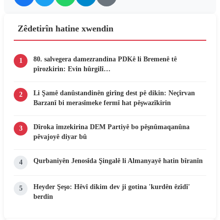
Zêdetirîn hatine xwendin
80. salvegera damezrandina PDKê li Bremenê tê
1
pîrozkirin: Evin hûrgilî…
Li Şamê danûstandinên girîng dest pê dikin: Neçîrvan
2
Barzanî bi merasîmeke fermî hat pêşwazîkirin
Dîroka îmzekirina DEM Partiyê bo pêşnûmaqanûna
3
pêvajoyê diyar bû
Qurbaniyên Jenosîda Şingalê li Almanyayê hatin bîranîn
4
Heyder Şeşo: Hêvî dikim dev ji gotina 'kurdên êzîdî'
5
berdin