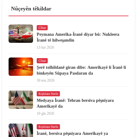
Nûçeyên têkildar
Cîhan
Peymana Amerîka-Îranê diyar bû: Nukleera
Îranê tê hilweşandin
13 hzr 2026
Cîhan
Şerê tolhildanê giran dibe: Amerîkayê li Îranê li
binkeyên Sûpaya Pasdaran da
30 trm 2026
Rojhilata Navîn
Medyaya Îranê: Tehran bersiva pêşniyara
Amerîkayê da
10 gln 2026
Rojhilata Navîn
Îranê, bersiva pêşniyara Amerîkayê ya