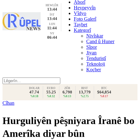
Aborî
HEWLÊR
Hevpeyvîn
13:44
Vîdyo
İST
13:44
Foto Galerî
Taybet
LON
11:44
Kategorî
NY
Nivîskar
06:44
Çand û Huner
Sîpor
Jiyan
Tenduristî
Teknoloji
Koçber
DOLAR
EURO
ZÊR
BIST
BTC
47.74
55.25
6,798
13,779
$64,854
%0.18
%0.32
%0.13
%2.75
%0.17
Cîhan
Hurguliyên pêşniyara Îranê bo
Amerîka diyar bûn