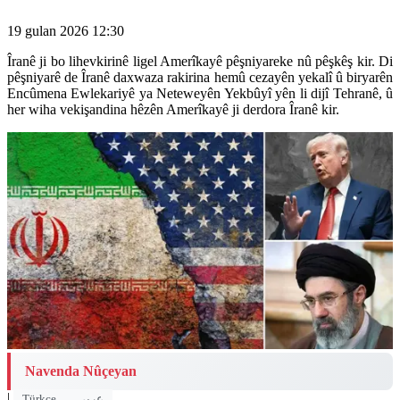
19 gulan 2026 12:30
Îranê ji bo lihevkirinê ligel Amerîkayê pêşniyareke nû pêşkêş kir. Di
pêşniyarê de Îranê daxwaza rakirina hemû cezayên yekalî û biryarên
Encûmena Ewlekariyê ya Neteweyên Yekbûyî yên li dijî Tehranê, û
her wiha vekişandina hêzên Amerîkayê ji derdora Îranê kir.
Navenda Nûçeyan
|
Türkçe
عربي