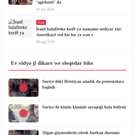
‘agirbestê’ da
04 nsn 2026
Jiyan
Îranê balafireke kesfê ya nasname nediyar xist:
Amerîkayê red kir ku ya wan e
08 mjd 2019
Ev vîdyo jî dikare we eleqedar bike
Suriye'deki Hristiyan azınlık da protestolara
başladı
Suriye'de kimin kiminle savaştığı hala belirsiz
Afgan göçmenlerin yürek burkan durumu