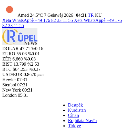
Amed
24.5°C
7 Gelawêj 2026
04:31
TR
KU
Xeta WhatsAppê
+49 176 82 33 11 55
Xeta WhatsAppê
+49 176
82 33 11 55
DOLAR
47.71
%0.16
EURO
55.03
%0.01
ZÊR
6,660
%0.03
BIST
13,799
%2.53
BTC
$64,253
%0.37
USD/EUR
0.8670
parîte
Hewlêr
07:31
Stenbol
07:31
New York
00:31
London
05:31
Destpêk
Kurdistan
Cîhan
Rojhilata Navîn
Tirkiye