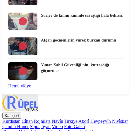
Suriye'de kimin kiminle savaştığı hala belirsiz
Afgan göçmenlerin yürek burkan durumu
Yunan Sahil Güvenliği'nin, kurtardığı
göçmenler
Hemû vîdyo
Kategorî
Kurdistan
Cîhan
Rojhilata Navîn
Tirkiye
Aborî
Hevpeyvîn
Nivîskar
Çand û Huner
Sîpor
Jiyan
Video
Foto Galerî