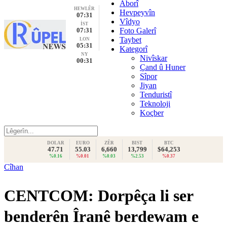
Aborî
HEWLÊR
Hevpeyvîn
07:31
Vîdyo
İST
07:31
Foto Galerî
Taybet
LON
05:31
Kategorî
NY
Nivîskar
00:31
Çand û Huner
Sîpor
Jiyan
Tenduristî
Teknoloji
Koçber
DOLAR
EURO
ZÊR
BIST
BTC
47.71
55.03
6,660
13,799
$64,253
%0.16
%0.01
%0.03
%2.53
%0.37
Cîhan
CENTCOM: Dorpêça li ser
benderên Îranê berdewam e