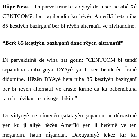
RûpelNews -
Di parvekirineke vîdyoyî de li ser hesabê Xê
CENTCOMê, hat ragihandin ku hêzên Amerîkî heta niha
85 keştiyên bazirganî ber bi rêyên alternatîf ve zivirandine.
“Berê 85 keştiyên bazirganî dane rêyên alternatîf”
Di parvekirinê de wiha hat gotin: "CENTCOM bi tundî
sepandina ambargoya DYAyê ya li ser benderên Îranê
didomîne. Hêzên DYAyê heta niha 85 keştiyên bazirganî
ber bi rêyên alternatîf ve araste kirine da ku pabendbûna
tam bi rêzikan re misoger bikin."
Di vîdyoyê de dîmenên çalakiyên şopandin û dûrxistinê
yên ku ji aliyê hêzên Amerîkî yên li herêmê ve tên
meşandin, hatin nîşandan. Daxuyaniyê tekez kir ku