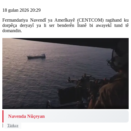
18 gulan 2026 20:29
Fermandariya Navendî ya Amerîkayê (CENTCOM) ragihand ku
dorpêça deryayî ya li ser benderên Îranê bi awayekî tund tê
domandin.
Navenda Nûçeyan
|
Türkçe