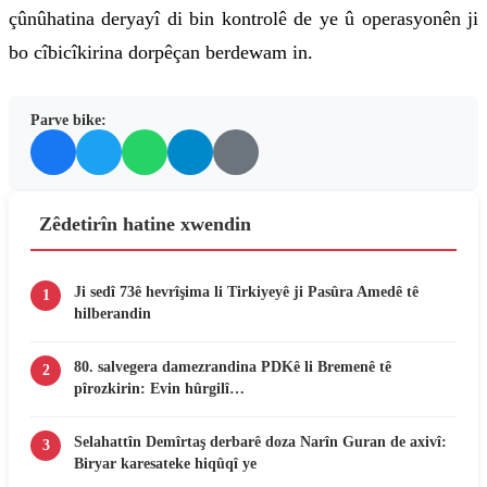
çûnûhatina deryayî di bin kontrolê de ye û operasyonên ji
bo cîbicîkirina dorpêçan berdewam in.
Parve bike:
Zêdetirîn hatine xwendin
Ji sedî 73ê hevrîşima li Tirkiyeyê ji Pasûra Amedê tê
1
hilberandin
80. salvegera damezrandina PDKê li Bremenê tê
2
pîrozkirin: Evin hûrgilî…
Selahattîn Demîrtaş derbarê doza Narîn Guran de axivî:
3
Biryar karesateke hiqûqî ye