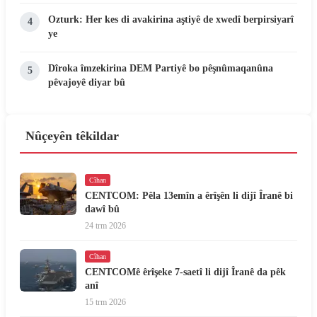
Ozturk: Her kes di avakirina aştiyê de xwedî berpirsiyarî
4
ye
Dîroka îmzekirina DEM Partiyê bo pêşnûmaqanûna
5
pêvajoyê diyar bû
Nûçeyên têkildar
Cîhan
CENTCOM: Pêla 13emîn a êrîşên li dijî Îranê bi
dawî bû
24 trm 2026
Cîhan
CENTCOMê êrîşeke 7-saetî li dijî Îranê da pêk
anî
15 trm 2026