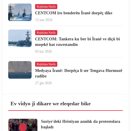
Rojhilata Navîn
CENTCOM îro benderên Îranê dorpêç dike
13 nsn 2026
Rojhilata Navîn
CENTCOM: Tankera ku ber bi Îranê ve diçû bi
moşekê hat rawestandin
03 hzr 2026
Rojhilata Navîn
Medyaya Îranê: Dorpêça li ser Tengava Hurmuzê
radibe
27 gln 2026
Ev vîdyo jî dikare we eleqedar bike
Suriye'deki Hristiyan azınlık da protestolara
başladı