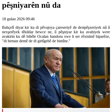
pêşniyarên nû da
18 gulan 2026 09:46
Bahçelî diyar kir ku di pêvajoya çareseriyê de destpêşxeriyek nû û
nexşerêyek têkildar hewce ne, û pêşniyar kir ku avahiyek were
avakirin ku dê bihêle Ocalan bandora xwe li ser rêxistinê biparêze,
"di heman demê de di girtîgehê de bimîne."