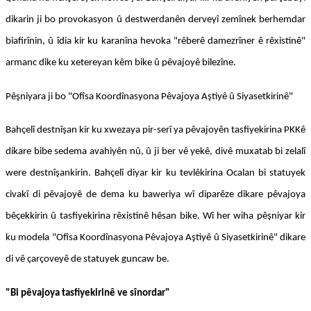
dikarin ji bo provokasyon û destwerdanên derveyî zemînek berhemdar
biafirînin, û îdia kir ku karanîna hevoka "rêberê damezrîner ê rêxistinê"
armanc dike ku xetereyan kêm bike û pêvajoyê bilezîne.
Pêşniyara ji bo "Ofîsa Koordînasyona Pêvajoya Aştiyê û Siyasetkirinê"
Bahçelî destnîşan kir ku xwezaya pir-serî ya pêvajoyên tasfiyekirina PKKê
dikare bibe sedema avahiyên nû, û ji ber vê yekê, divê muxatab bi zelalî
were destnîşankirin. Bahçelî diyar kir ku tevlêkirina Ocalan bi statuyek
civakî di pêvajoyê de dema ku baweriya wî diparêze dikare pêvajoya
bêçekkirin û tasfiyekirina rêxistinê hêsan bike. Wî her wiha pêşniyar kir
ku modela "Ofîsa Koordînasyona Pêvajoya Aştiyê û Siyasetkirinê" dikare
di vê çarçoveyê de statuyek guncaw be.
"Bi pêvajoya tasfiyekirinê ve sînordar"