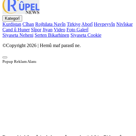
Kategorî
Kurdistan
Cîhan
Rojhilata Navîn
Tirkiye
Aborî
Hevpeyvîn
Nivîskar
Çand û Huner
Sîpor
Jiyan
Video
Foto Galerî
Siyaseta Neheni
Serten Bikarhinen
Siyaseta Cookie
©Copyright 2026 | Hemû maf parastî ne.
Popup Reklam Alanı