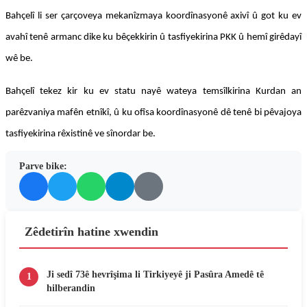
Bahçelî li ser çarçoveya mekanîzmaya koordînasyonê axivî û got ku ev
avahî tenê armanc dike ku bêçekkirin û tasfiyekirina PKK û hemî girêdayî
wê be.
Bahçelî tekez kir ku ev statu nayê wateya temsîlkirina Kurdan an
parêzvaniya mafên etnîkî, û ku ofîsa koordînasyonê dê tenê bi pêvajoya
tasfiyekirina rêxistinê ve sînordar be.
Parve bike:
Zêdetirîn hatine xwendin
Ji sedî 73ê hevrîşima li Tirkiyeyê ji Pasûra Amedê tê
1
hilberandin