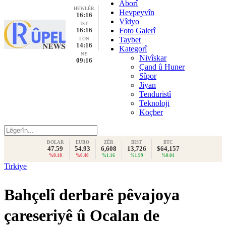
Aborî
HEWLÊR
Hevpeyvîn
16:16
Vîdyo
İST
16:16
Foto Galerî
Taybet
LON
14:16
Kategorî
NY
Nivîskar
09:16
Çand û Huner
Sîpor
Jiyan
Tenduristî
Teknoloji
Koçber
DOLAR
EURO
ZÊR
BIST
BTC
47.59
54.93
6,608
13,726
$64,157
%0.18
%0.40
%1.16
%1.99
%0.04
Tirkiye
Bahçelî derbarê pêvajoya
çareseriyê û Ocalan de