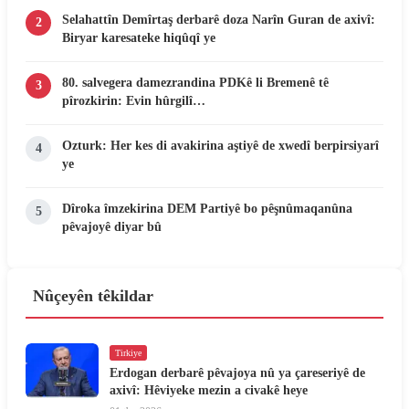
Selahattîn Demîrtaş derbarê doza Narîn Guran de axivî:
2
Biryar karesateke hiqûqî ye
80. salvegera damezrandina PDKê li Bremenê tê
3
pîrozkirin: Evin hûrgilî…
Ozturk: Her kes di avakirina aştiyê de xwedî berpirsiyarî
4
ye
Dîroka îmzekirina DEM Partiyê bo pêşnûmaqanûna
5
pêvajoyê diyar bû
Nûçeyên têkildar
Tirkiye
Erdogan derbarê pêvajoya nû ya çareseriyê de
axivî: Hêviyeke mezin a civakê heye