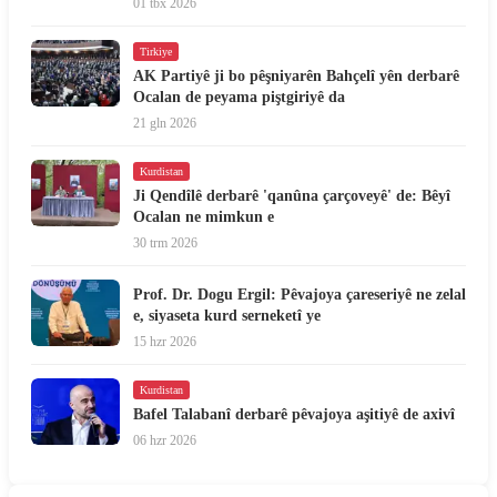
01 tbx 2026
Tirkiye
AK Partiyê ji bo pêşniyarên Bahçelî yên derbarê
Ocalan de peyama piştgiriyê da
21 gln 2026
Kurdistan
Ji Qendîlê derbarê 'qanûna çarçoveyê' de: Bêyî
Ocalan ne mimkun e
30 trm 2026
Prof. Dr. Dogu Ergil: Pêvajoya çareseriyê ne zelal
e, siyaseta kurd serneketî ye
15 hzr 2026
Kurdistan
Bafel Talabanî derbarê pêvajoya aşitiyê de axivî
06 hzr 2026