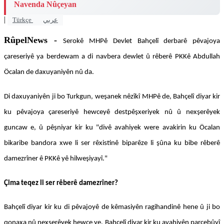
Navenda Nûçeyan
|
Türkçe
عربي
RûpelNews -
Serokê MHPê Devlet Bahçelî derbarê pêvajoya
çareseriyê ya berdewam a di navbera dewlet û rêberê PKKê Abdullah
Öcalan de daxuyaniyên nû da.
Di daxuyaniyên ji bo Turkgun, weşanek nêzîkî MHPê de, Bahçelî diyar kir
ku pêvajoya çareseriyê hewceyê destpêşxeriyek nû û nexşerêyek
guncaw e, û pêşniyar kir ku "divê avahiyek were avakirin ku Öcalan
bikaribe bandora xwe li ser rêxistinê biparêze li şûna ku bibe rêberê
damezrîner ê PKKê yê hilweşiyayî."
Çima teqez li ser rêberê damezrîner?
Bahçelî diyar kir ku di pêvajoyê de kêmasiyên ragihandinê hene û ji bo
qonaxa nû nexşerêyek hewce ye. Bahçelî diyar kir ku avahiyên parçebûyî