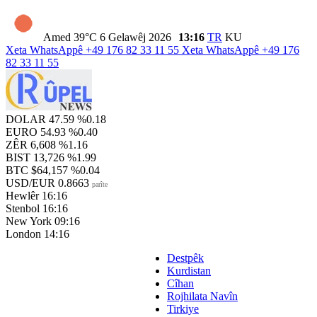
Amed
39°C
6 Gelawêj 2026
13:16
TR
KU
Xeta WhatsAppê
+49 176 82 33 11 55
Xeta WhatsAppê
+49 176
82 33 11 55
DOLAR
47.59
%0.18
EURO
54.93
%0.40
ZÊR
6,608
%1.16
BIST
13,726
%1.99
BTC
$64,157
%0.04
USD/EUR
0.8663
parîte
Hewlêr
16:16
Stenbol
16:16
New York
09:16
London
14:16
Destpêk
Kurdistan
Cîhan
Rojhilata Navîn
Tirkiye