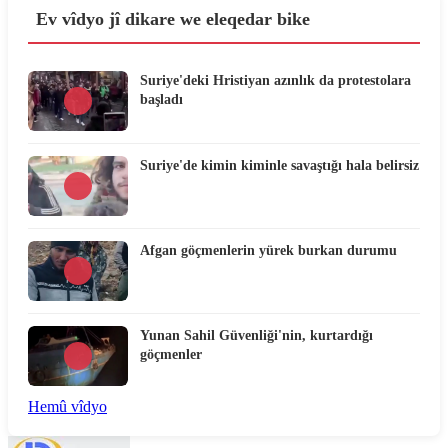
Ev vîdyo jî dikare we eleqedar bike
Suriye'deki Hristiyan azınlık da protestolara
başladı
Suriye'de kimin kiminle savaştığı hala belirsiz
Afgan göçmenlerin yürek burkan durumu
Yunan Sahil Güvenliği'nin, kurtardığı
göçmenler
Hemû vîdyo