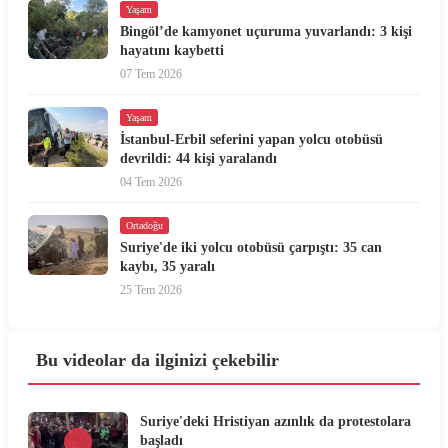
Yaşam
Bingöl’de kamyonet uçuruma yuvarlandı: 3 kişi
hayatını kaybetti
07 Tem 2026
Yaşam
İstanbul-Erbil seferini yapan yolcu otobüsü
devrildi: 44 kişi yaralandı
04 Tem 2026
Ortadoğu
Suriye'de iki yolcu otobüsü çarpıştı: 35 can
kaybı, 35 yaralı
25 Tem 2026
Bu videolar da ilginizi çekebilir
Suriye'deki Hristiyan azınlık da protestolara
başladı