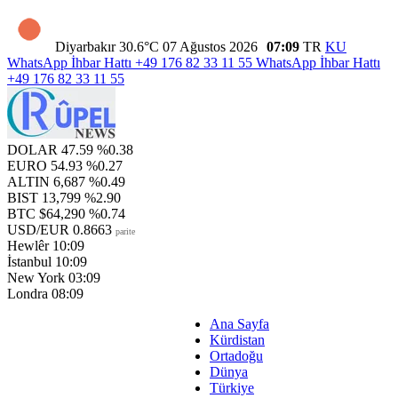
Diyarbakır
30.6°C
07 Ağustos 2026
07:09
TR
KU
WhatsApp İhbar Hattı
+49 176 82 33 11 55
WhatsApp İhbar Hattı
+49 176 82 33 11 55
DOLAR
47.59
%0.38
EURO
54.93
%0.27
ALTIN
6,687
%0.49
BIST
13,799
%2.90
BTC
$64,290
%0.74
USD/EUR
0.8663
parite
Hewlêr
10:09
İstanbul
10:09
New York
03:09
Londra
08:09
Ana Sayfa
Kürdistan
Ortadoğu
Dünya
Türkiye