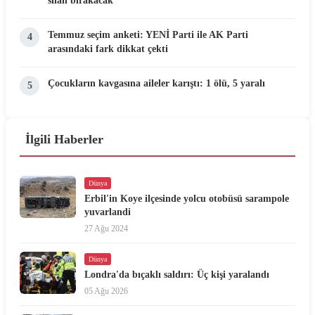
silah bırakacak
Temmuz seçim anketi: YENİ Parti ile AK Parti
4
arasındaki fark dikkat çekti
Çocukların kavgasına aileler karıştı: 1 ölü, 5 yaralı
5
İlgili Haberler
Dünya
Erbil'in Koye ilçesinde yolcu otobüsü sarampole
yuvarlandi
27 Ağu 2024
Dünya
Londra'da bıçaklı saldırı: Üç kişi yaralandı
05 Ağu 2026