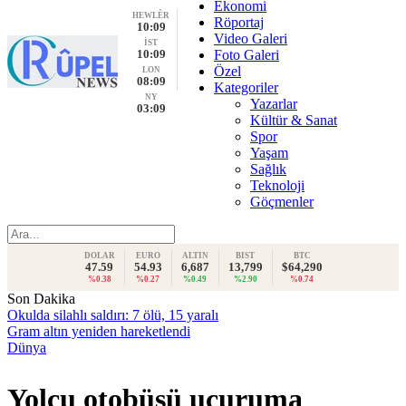
Ekonomi
HEWLÊR
Röportaj
10:09
Video Galeri
İST
10:09
Foto Galeri
Özel
LON
08:09
Kategoriler
NY
Yazarlar
03:09
Kültür & Sanat
Spor
Yaşam
Sağlık
Teknoloji
Göçmenler
DOLAR
EURO
ALTIN
BIST
BTC
47.59
54.93
6,687
13,799
$64,290
%0.38
%0.27
%0.49
%2.90
%0.74
Son Dakika
Okulda silahlı saldırı: 7 ölü, 15 yaralı
Gram altın yeniden hareketlendi
Dünya
Yolcu otobüsü uçuruma