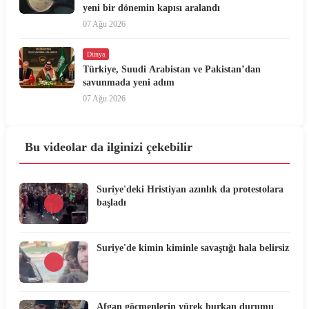
yeni bir dönemin kapısı aralandı
07 Ağu 2026
Dünya
Türkiye, Suudi Arabistan ve Pakistan’dan
savunmada yeni adım
07 Ağu 2026
Bu videolar da ilginizi çekebilir
Suriye'deki Hristiyan azınlık da protestolara
başladı
Suriye'de kimin kiminle savaştığı hala belirsiz
Afgan göçmenlerin yürek burkan durumu