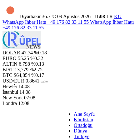
Diyarbakır
36.7°C
09 Ağustos 2026
11:08
TR
KU
WhatsApp İhbar Hattı
+49 176 82 33 11 55
WhatsApp İhbar Hattı
+49 176 82 33 11 55
DOLAR
47.74
%0.18
EURO
55.25
%0.32
ALTIN
6,798
%0.13
BIST
13,779
%2.75
BTC
$64,854
%0.17
USD/EUR
0.8641
parite
Hewlêr
14:08
İstanbul
14:08
New York
07:08
Londra
12:08
Ana Sayfa
Kürdistan
Ortadoğu
Dünya
Türkiye