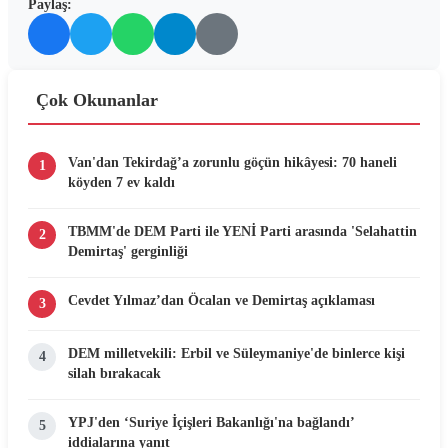
Paylaş:
Çok Okunanlar
Van'dan Tekirdağ’a zorunlu göçün hikâyesi: 70 haneli
1
köyden 7 ev kaldı
TBMM'de DEM Parti ile YENİ Parti arasında 'Selahattin
2
Demirtaş' gerginliği
Cevdet Yılmaz’dan Öcalan ve Demirtaş açıklaması
3
DEM milletvekili: Erbil ve Süleymaniye'de binlerce kişi
4
silah bırakacak
YPJ'den ‘Suriye İçişleri Bakanlığı'na bağlandı’
5
iddialarına yanıt