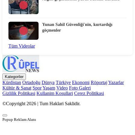
Yunan Sahil Güvenliği'nin, kurtardığı
göçmenler
Tüm Videolar
Kategoriler
Kürdistan
Ortadoğu
Dünya
Türkiye
Ekonomi
Röportaj
Yazarlar
Kültür & Sanat
Spor
Yaşam
Video
Foto Galeri
Gizlilik Politikasi
Kullanim Kosullari
Cerez Politikasi
©Copyright 2026 | Tum Haklari Saklidir.
Popup Reklam Alanı