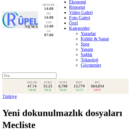
Ekonomi
HEWLÊR
Röportaj
14:08
Video Galeri
İST
14:08
Foto Galeri
Özel
LON
12:08
Kategoriler
NY
Yazarlar
07:08
Kültür & Sanat
Spor
Yaşam
Sağlık
Teknoloji
Göçmenler
DOLAR
EURO
ALTIN
BIST
BTC
47.74
55.25
6,798
13,779
$64,854
%0.18
%0.32
%0.13
%2.75
%0.17
Türkiye
Yeni dokunulmazlık dosyaları
Mecliste