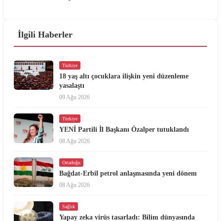
İlgili Haberler
Türkiye
18 yaş altı çocuklara ilişkin yeni düzenleme
yasalaştı
09 Ağu 2026
Türkiye
YENİ Partili İl Başkanı Özalper tutuklandı
08 Ağu 2026
Ortadoğu
Bağdat-Erbil petrol anlaşmasında yeni dönem
08 Ağu 2026
Sağlık
Yapay zeka virüs tasarladı: Bilim dünyasında