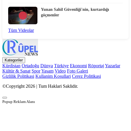
Yunan Sahil Güvenliği'nin, kurtardığı
göçmenler
Tüm Videolar
Kategoriler
Kürdistan
Ortadoğu
Dünya
Türkiye
Ekonomi
Röportaj
Yazarlar
Kültür & Sanat
Spor
Yaşam
Video
Foto Galeri
Gizlilik Politikasi
Kullanim Kosullari
Cerez Politikasi
©Copyright 2026 | Tum Haklari Saklidir.
Popup Reklam Alanı