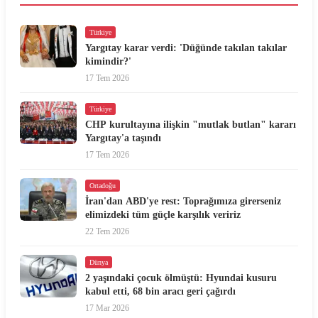
Türkiye
Yargıtay karar verdi: 'Düğünde takılan takılar
kimindir?'
17 Tem 2026
Türkiye
CHP kurultayına ilişkin "mutlak butlan" kararı
Yargıtay'a taşındı
17 Tem 2026
Ortadoğu
İran'dan ABD'ye rest: Toprağımıza girerseniz
elimizdeki tüm güçle karşılık veririz
22 Tem 2026
Dünya
2 yaşındaki çocuk ölmüştü: Hyundai kusuru
kabul etti, 68 bin aracı geri çağırdı
17 Mar 2026