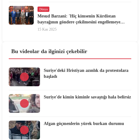
Dünya
Mesud Barzani: 'Hiç kimsenin Kürdistan
bayrağının göndere çekilmesini engellemeye
hakkı yoktur'
15 Kas 2025
Bu videolar da ilginizi çekebilir
Suriye'deki Hristiyan azınlık da protestolara
başladı
Suriye'de kimin kiminle savaştığı hala belirsiz
Afgan göçmenlerin yürek burkan durumu