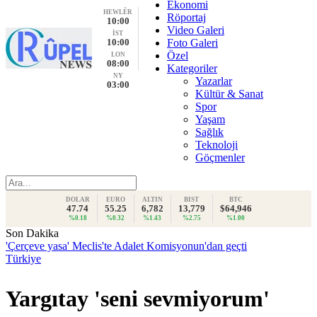
Ekonomi
HEWLÊR
Röportaj
10:00
Video Galeri
İST
10:00
Foto Galeri
Özel
LON
08:00
Kategoriler
NY
Yazarlar
03:00
Kültür & Sanat
Spor
Yaşam
Sağlık
Teknoloji
Göçmenler
DOLAR
EURO
ALTIN
BIST
BTC
47.74
55.25
6,782
13,779
$64,946
%0.18
%0.32
%1.43
%2.75
%1.00
Son Dakika
'Çerçeve yasa' Meclis'te Adalet Komisyonun'dan geçti
Türkiye
Yargıtay 'seni sevmiyorum'