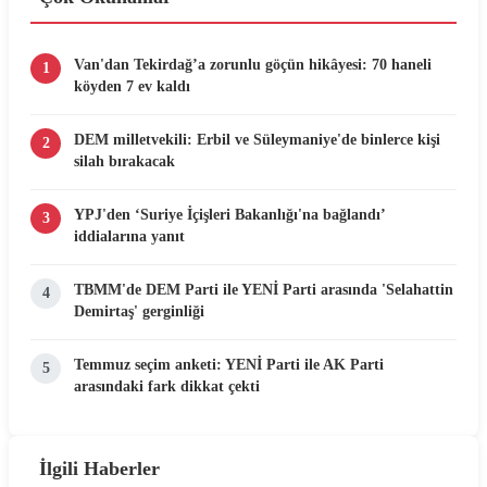
Van'dan Tekirdağ’a zorunlu göçün hikâyesi: 70 haneli
1
köyden 7 ev kaldı
DEM milletvekili: Erbil ve Süleymaniye'de binlerce kişi
2
silah bırakacak
YPJ'den ‘Suriye İçişleri Bakanlığı'na bağlandı’
3
iddialarına yanıt
TBMM'de DEM Parti ile YENİ Parti arasında 'Selahattin
4
Demirtaş' gerginliği
Temmuz seçim anketi: YENİ Parti ile AK Parti
5
arasındaki fark dikkat çekti
İlgili Haberler