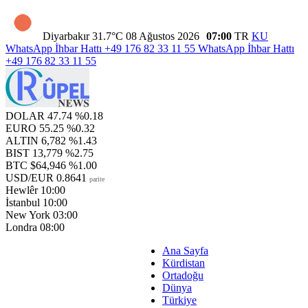
Diyarbakır
31.7°C
08 Ağustos 2026
07:00
TR
KU
WhatsApp İhbar Hattı
+49 176 82 33 11 55
WhatsApp İhbar Hattı
+49 176 82 33 11 55
DOLAR
47.74
%0.18
EURO
55.25
%0.32
ALTIN
6,782
%1.43
BIST
13,779
%2.75
BTC
$64,946
%1.00
USD/EUR
0.8641
parite
Hewlêr
10:00
İstanbul
10:00
New York
03:00
Londra
08:00
Ana Sayfa
Kürdistan
Ortadoğu
Dünya
Türkiye