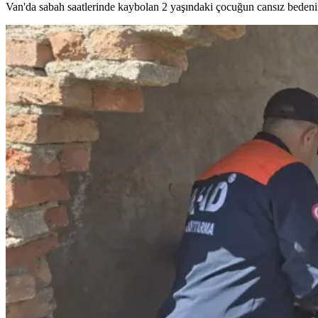
Van'da sabah saatlerinde kaybolan 2 yaşındaki çocuğun cansız bedeni