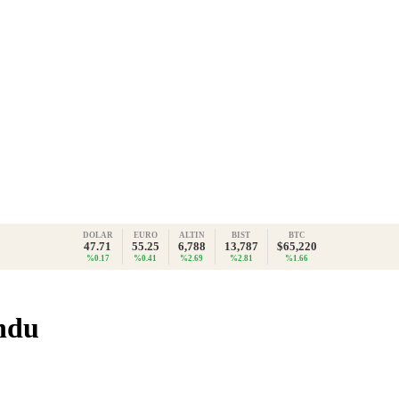
DOLAR
EURO
ALTIN
BIST
BTC
47.71
55.25
6,788
13,787
$65,220
%0.17
%0.41
%2.69
%2.81
%1.66
ndu