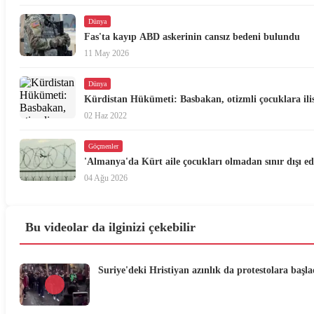
Dünya
Fas'ta kayıp ABD askerinin cansız bedeni bulundu
11 May 2026
Dünya
Kürdistan Hükümeti: Basbakan, otizmli çocuklara ili
02 Haz 2022
Göçmenler
'Almanya'da Kürt aile çocukları olmadan sınır dışı edi
04 Ağu 2026
Bu videolar da ilginizi çekebilir
Suriye'deki Hristiyan azınlık da protestolara başla