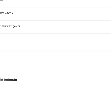
bırakacak
 dikkat çekti
ölü bulundu