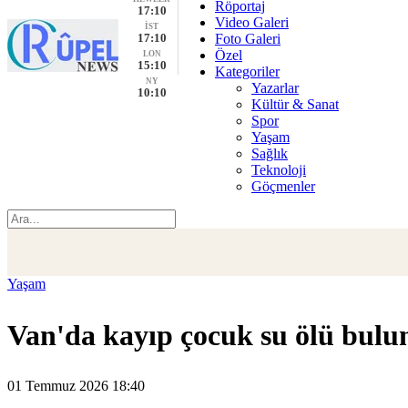
Röportaj
17:10
Video Galeri
İST
17:10
Foto Galeri
Özel
LON
15:10
Kategoriler
NY
Yazarlar
10:10
Kültür & Sanat
Spor
Yaşam
Sağlık
Teknoloji
Göçmenler
Yaşam
Van'da kayıp çocuk su ölü bulu
01 Temmuz 2026 18:40