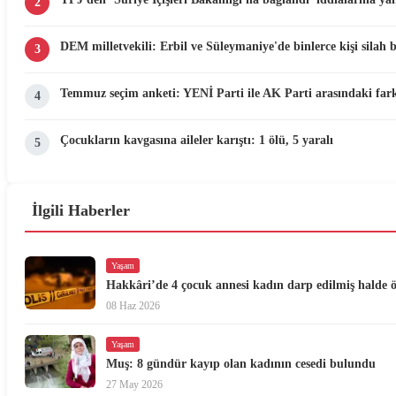
2
DEM milletvekili: Erbil ve Süleymaniye'de binlerce kişi silah 
3
Temmuz seçim anketi: YENİ Parti ile AK Parti arasındaki fark
4
Çocukların kavgasına aileler karıştı: 1 ölü, 5 yaralı
5
İlgili Haberler
Yaşam
Hakkâri’de 4 çocuk annesi kadın darp edilmiş halde 
08 Haz 2026
Yaşam
Muş: 8 gündür kayıp olan kadının cesedi bulundu
27 May 2026