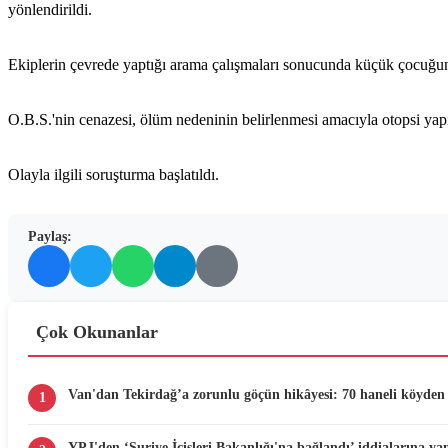
yönlendirildi.
Ekiplerin çevrede yaptığı arama çalışmaları sonucunda küçük çocuğun
O.B.S.'nin cenazesi, ölüm nedeninin belirlenmesi amacıyla otopsi ya
Olayla ilgili soruşturma başlatıldı.
Paylaş:
Çok Okunanlar
Van'dan Tekirdağ’a zorunlu göçün hikâyesi: 70 haneli köyden 
1
YPJ'den ‘Suriye İçişleri Bakanlığı'na bağlandı’ iddialarına yan