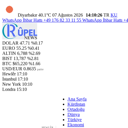
Diyarbakır
40.1°C
07 Ağustos 2026
14:10:27
TR
KU
WhatsApp İhbar Hattı
+49 176 82 33 11 55
WhatsApp İhbar Hattı
+4
DOLAR
47.71
%0.17
EURO
55.25
%0.41
ALTIN
6,788
%2.69
BIST
13,787
%2.81
BTC
$65,220
%1.66
USD/EUR
0.8635
parite
Hewlêr
17:10
İstanbul
17:10
New York
10:10
Londra
15:10
Ana Sayfa
Kürdistan
Ortadoğu
Dünya
Türkiye
Ekonomi
HEWLÊR