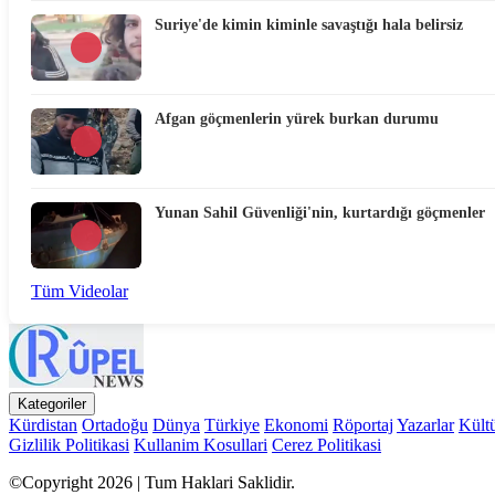
Suriye'de kimin kiminle savaştığı hala belirsiz
Afgan göçmenlerin yürek burkan durumu
Yunan Sahil Güvenliği'nin, kurtardığı göçmenler
Tüm Videolar
Kategoriler
Kürdistan
Ortadoğu
Dünya
Türkiye
Ekonomi
Röportaj
Yazarlar
Kült
Gizlilik Politikasi
Kullanim Kosullari
Cerez Politikasi
©Copyright 2026 | Tum Haklari Saklidir.