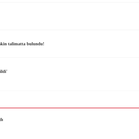
skin talimatta bulundu!
ldi'
dı