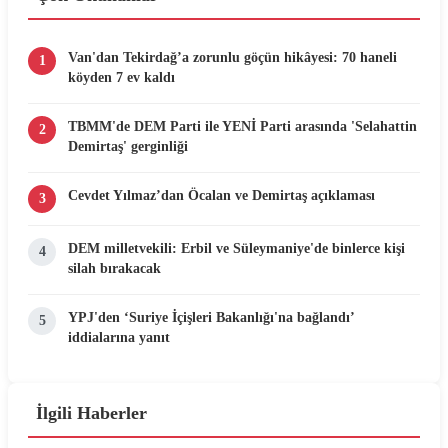
Van'dan Tekirdağ’a zorunlu göçün hikâyesi: 70 haneli
1
köyden 7 ev kaldı
TBMM'de DEM Parti ile YENİ Parti arasında 'Selahattin
2
Demirtaş' gerginliği
Cevdet Yılmaz’dan Öcalan ve Demirtaş açıklaması
3
DEM milletvekili: Erbil ve Süleymaniye'de binlerce kişi
4
silah bırakacak
YPJ'den ‘Suriye İçişleri Bakanlığı'na bağlandı’
5
iddialarına yanıt
İlgili Haberler