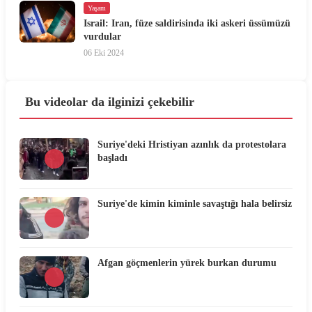
Yaşam
Israil: Iran, füze saldirisinda iki askeri üssümüzü
vurdular
06 Eki 2024
Bu videolar da ilginizi çekebilir
Suriye'deki Hristiyan azınlık da protestolara
başladı
Suriye'de kimin kiminle savaştığı hala belirsiz
Afgan göçmenlerin yürek burkan durumu