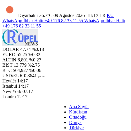
Diyarbakır
36.7°C
09 Ağustos 2026
11:17
TR
KU
WhatsApp İhbar Hattı
+49 176 82 33 11 55
WhatsApp İhbar Hattı
+49 176 82 33 11 55
DOLAR
47.74
%0.18
EURO
55.25
%0.32
ALTIN
6,801
%0.27
BIST
13,779
%2.75
BTC
$64,927
%0.06
USD/EUR
0.8641
parite
Hewlêr
14:17
İstanbul
14:17
New York
07:17
Londra
12:17
Ana Sayfa
Kürdistan
Ortadoğu
Dünya
Türkiye