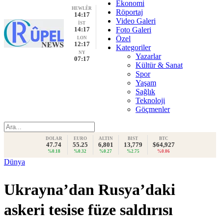
Ekonomi
HEWLÊR
Röportaj
14:17
Video Galeri
İST
14:17
Foto Galeri
Özel
LON
12:17
Kategoriler
NY
Yazarlar
07:17
Kültür & Sanat
Spor
Yaşam
Sağlık
Teknoloji
Göçmenler
DOLAR
EURO
ALTIN
BIST
BTC
47.74
55.25
6,801
13,779
$64,927
%0.18
%0.32
%0.27
%2.75
%0.06
Dünya
Ukrayna’dan Rusya’daki
askeri tesise füze saldırısı