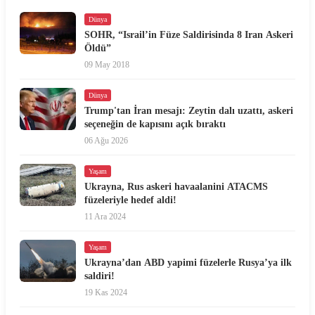
Dünya
SOHR, “Israil’in Füze Saldirisinda 8 Iran Askeri
Öldü”
09 May 2018
Dünya
Trump'tan İran mesajı: Zeytin dalı uzattı, askeri
seçeneğin de kapısını açık bıraktı
06 Ağu 2026
Yaşam
Ukrayna, Rus askeri havaalanini ATACMS
füzeleriyle hedef aldi!
11 Ara 2024
Yaşam
Ukrayna’dan ABD yapimi füzelerle Rusya’ya ilk
saldiri!
19 Kas 2024