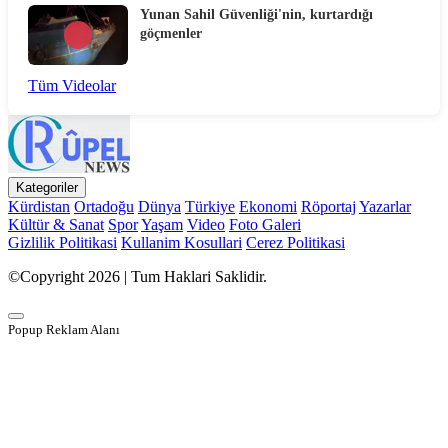
Yunan Sahil Güvenliği'nin, kurtardığı
göçmenler
Tüm Videolar
Kategoriler
Kürdistan
Ortadoğu
Dünya
Türkiye
Ekonomi
Röportaj
Yazarlar
Kültür & Sanat
Spor
Yaşam
Video
Foto Galeri
Gizlilik Politikasi
Kullanim Kosullari
Cerez Politikasi
©Copyright 2026 | Tum Haklari Saklidir.
Popup Reklam Alanı