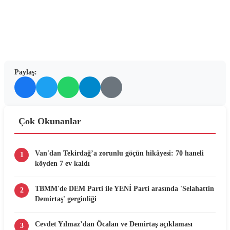
Paylaş:
Çok Okunanlar
Van'dan Tekirdağ’a zorunlu göçün hikâyesi: 70 haneli
1
köyden 7 ev kaldı
TBMM'de DEM Parti ile YENİ Parti arasında 'Selahattin
2
Demirtaş' gerginliği
Cevdet Yılmaz’dan Öcalan ve Demirtaş açıklaması
3