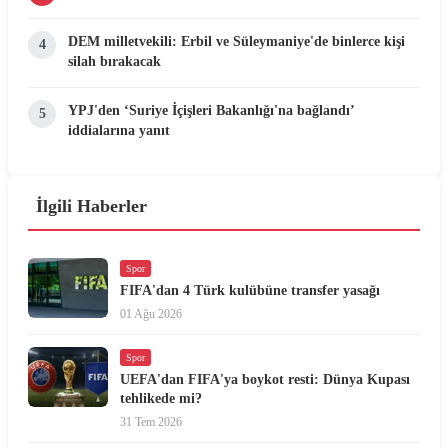
DEM milletvekili: Erbil ve Süleymaniye'de binlerce kişi
4
silah bırakacak
YPJ'den ‘Suriye İçişleri Bakanlığı'na bağlandı’
5
iddialarına yanıt
İlgili Haberler
Spor
FIFA'dan 4 Türk kulübüne transfer yasağı
01 Ağu 2026
Spor
UEFA'dan FIFA'ya boykot resti: Dünya Kupası
tehlikede mi?
31 Tem 2026