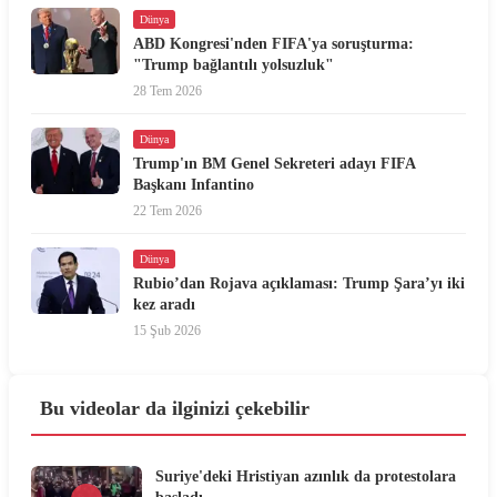
Dünya
ABD Kongresi'nden FIFA'ya soruşturma:
"Trump bağlantılı yolsuzluk"
28 Tem 2026
Dünya
Trump'ın BM Genel Sekreteri adayı FIFA
Başkanı Infantino
22 Tem 2026
Dünya
Rubio’dan Rojava açıklaması: Trump Şara’yı iki
kez aradı
15 Şub 2026
Bu videolar da ilginizi çekebilir
Suriye'deki Hristiyan azınlık da protestolara