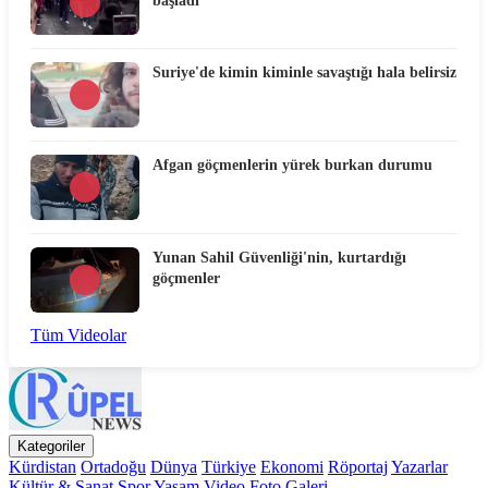
başladı
Suriye'de kimin kiminle savaştığı hala belirsiz
Afgan göçmenlerin yürek burkan durumu
Yunan Sahil Güvenliği'nin, kurtardığı
göçmenler
Tüm Videolar
Kategoriler
Kürdistan
Ortadoğu
Dünya
Türkiye
Ekonomi
Röportaj
Yazarlar
Kültür & Sanat
Spor
Yaşam
Video
Foto Galeri