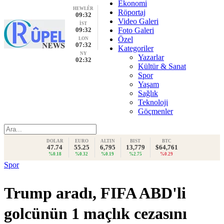
Ekonomi
HEWLÊR
Röportaj
09:32
Video Galeri
İST
09:32
Foto Galeri
Özel
LON
07:32
Kategoriler
NY
Yazarlar
02:32
Kültür & Sanat
Spor
Yaşam
Sağlık
Teknoloji
Göçmenler
DOLAR
EURO
ALTIN
BIST
BTC
47.74
55.25
6,795
13,779
$64,761
%0.18
%0.32
%0.19
%2.75
%0.29
Spor
Trump aradı, FIFA ABD'li
golcünün 1 maçlık cezasını