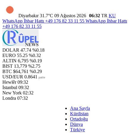
Diyarbakır
31.7°C
09 Ağustos 2026
06:32
TR
KU
WhatsApp İhbar Hattı
+49 176 82 33 11 55
WhatsApp İhbar Hattı
+49 176 82 33 11 55
DOLAR
47.74
%0.18
EURO
55.25
%0.32
ALTIN
6,795
%0.19
BIST
13,779
%2.75
BTC
$64,761
%0.29
USD/EUR
0.8641
parite
Hewlêr
09:32
İstanbul
09:32
New York
02:32
Londra
07:32
Ana Sayfa
Kürdistan
Ortadoğu
Dünya
Türkiye