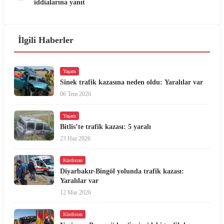
iddialarına yanıt
İlgili Haberler
Yaşam
Sinek trafik kazasına neden oldu: Yaralılar var
06 Tem 2026
Yaşam
Bitlis’te trafik kazası: 5 yaralı
23 Haz 2026
Kürdistan
Diyarbakır-Bingöl yolunda trafik kazası:
Yaralılar var
12 Mar 2026
Kürdistan