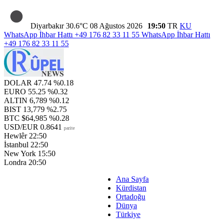
Diyarbakır
30.6°C
08 Ağustos 2026
19:50
TR
KU
WhatsApp İhbar Hattı
+49 176 82 33 11 55
WhatsApp İhbar Hattı
+49 176 82 33 11 55
DOLAR
47.74
%0.18
EURO
55.25
%0.32
ALTIN
6,789
%0.12
BIST
13,779
%2.75
BTC
$64,985
%0.28
USD/EUR
0.8641
parite
Hewlêr
22:50
İstanbul
22:50
New York
15:50
Londra
20:50
Ana Sayfa
Kürdistan
Ortadoğu
Dünya
Türkiye