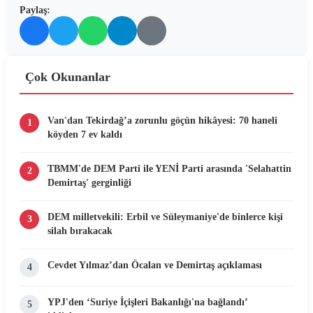
Paylaş:
Çok Okunanlar
Van'dan Tekirdağ’a zorunlu göçün hikâyesi: 70 haneli
1
köyden 7 ev kaldı
TBMM'de DEM Parti ile YENİ Parti arasında 'Selahattin
2
Demirtaş' gerginliği
DEM milletvekili: Erbil ve Süleymaniye'de binlerce kişi
3
silah bırakacak
Cevdet Yılmaz’dan Öcalan ve Demirtaş açıklaması
4
YPJ'den ‘Suriye İçişleri Bakanlığı'na bağlandı’
5