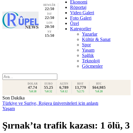
Ekonomi
HEWLÊR
Röportaj
22:50
Video Galeri
İST
22:50
Foto Galeri
Özel
LON
20:50
Kategoriler
NY
Yazarlar
15:50
Kültür & Sanat
Spor
Yaşam
Sağlık
Teknoloji
Göçmenler
DOLAR
EURO
ALTIN
BIST
BTC
47.74
55.25
6,789
13,779
$64,985
%0.18
%0.32
%0.12
%2.75
%0.28
Son Dakika
Türkiye ve Suriye, Rojava üniversiteleri için anlaştı
Yaşam
Şırnak’ta trafik kazası: 1 ölü, 3