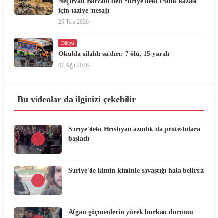
Neçirvan Barzani'den Suriye'deki trafik kazası
için taziye mesajı
25 Tem 2026
Dünya
Okulda silahlı saldırı: 7 ölü, 15 yaralı
07 Ağu 2026
Bu videolar da ilginizi çekebilir
Suriye'deki Hristiyan azınlık da protestolara
başladı
Suriye'de kimin kiminle savaştığı hala belirsiz
Afgan göçmenlerin yürek burkan durumu