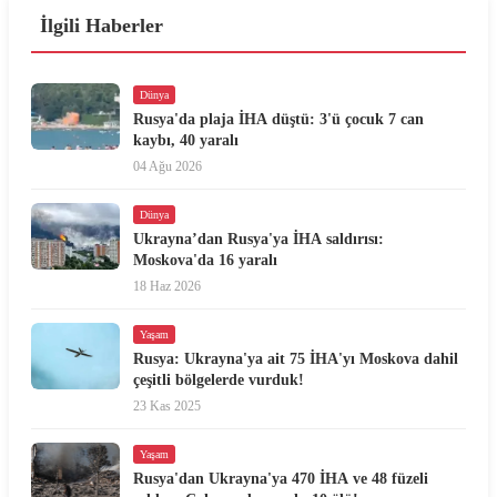
İlgili Haberler
Dünya
Rusya'da plaja İHA düştü: 3'ü çocuk 7 can
kaybı, 40 yaralı
04 Ağu 2026
Dünya
Ukrayna’dan Rusya'ya İHA saldırısı:
Moskova'da 16 yaralı
18 Haz 2026
Yaşam
Rusya: Ukrayna'ya ait 75 İHA'yı Moskova dahil
çeşitli bölgelerde vurduk!
23 Kas 2025
Yaşam
Rusya'dan Ukrayna'ya 470 İHA ve 48 füzeli