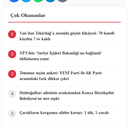
Çok Okunanlar
Van'dan Tekirdağ’a zorunlu göçün hikâyesi: 70 haneli
1
köyden 7 ev kaldı
YPJ'den ‘Suriye İçişleri Bakanlığı'na bağlandı’
2
iddialarına yanıt
Temmuz seçim anketi: YENİ Parti ile AK Parti
3
arasındaki fark dikkat çekti
Dedeoğulları ailesinin avukatından Konya Büyükşehir
4
Belediyesi'ne sert tepki
Çocukların kavgasına aileler karıştı: 1 ölü, 5 yaralı
5