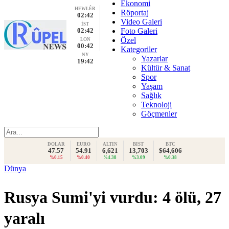
Ekonomi
HEWLÊR
Röportaj
02:42
Video Galeri
İST
02:42
Foto Galeri
Özel
LON
00:42
Kategoriler
NY
Yazarlar
19:42
Kültür & Sanat
Spor
Yaşam
Sağlık
Teknoloji
Göçmenler
DOLAR
EURO
ALTIN
BIST
BTC
47.57
54.91
6,621
13,703
$64,606
%0.15
%0.40
%4.38
%3.09
%0.38
Dünya
Rusya Sumi'yi vurdu: 4 ölü, 27
yaralı