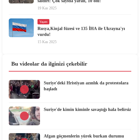
saldırı: Çok sayıda yaralı, 10 ölü!
19 Kas 2025
Yaşam
Rusya,Kinjal füzesi ve 135 İHA ile Ukrayna'yı
vurdu!
15 Kas 2025
Bu videolar da ilginizi çekebilir
Suriye'deki Hristiyan azınlık da protestolara
başladı
Suriye'de kimin kiminle savaştığı hala belirsiz
Afgan göçmenlerin yürek burkan durumu