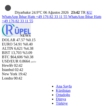
Diyarbakır
24.9°C
06 Ağustos 2026
23:42
TR
KU
WhatsApp İhbar Hattı
+49 176 82 33 11 55
WhatsApp İhbar Hattı
+49 176 82 33 11 55
DOLAR
47.57
%0.15
EURO
54.91
%0.40
ALTIN
6,621
%4.38
BIST
13,703
%3.09
BTC
$64,606
%0.38
USD/EUR
0.8664
parite
Hewlêr
02:42
İstanbul
02:42
New York
19:42
Londra
00:42
Ana Sayfa
Kürdistan
Ortadoğu
Dünya
Türkiye