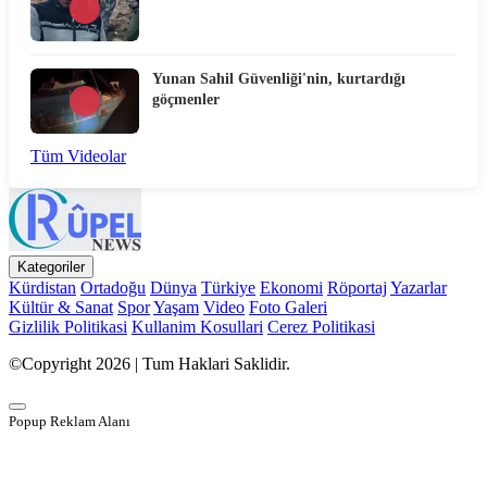
Yunan Sahil Güvenliği'nin, kurtardığı
göçmenler
Tüm Videolar
Kategoriler
Kürdistan
Ortadoğu
Dünya
Türkiye
Ekonomi
Röportaj
Yazarlar
Kültür & Sanat
Spor
Yaşam
Video
Foto Galeri
Gizlilik Politikasi
Kullanim Kosullari
Cerez Politikasi
©Copyright 2026 | Tum Haklari Saklidir.
Popup Reklam Alanı