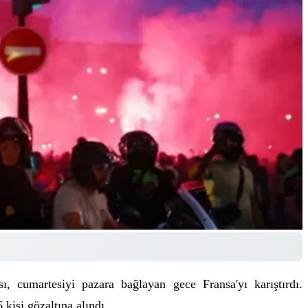
ı, cumartesiyi pazara bağlayan gece Fransa'yı karıştırdı.
kişi gözaltına alındı.