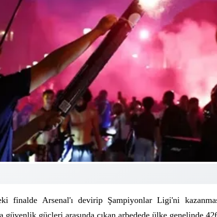
ki finalde Arsenal'ı devirip Şampiyonlar Ligi'ni kazanmas
 güvenlik güçleri arasında çıkan arbedede ülke genelinde 426 