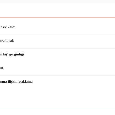
7 ev kaldı
bırakacak
taş' gerginliği
ıt
ına ilişkin açıklama