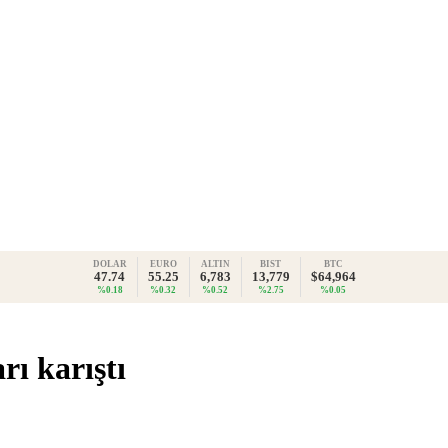
DOLAR
EURO
ALTIN
BIST
BTC
47.74
55.25
6,783
13,779
$64,964
%0.18
%0.32
%0.52
%2.75
%0.05
rı karıştı