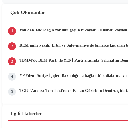
Çok Okunanlar
Van'dan Tekirdağ’a zorunlu göçün hikâyesi: 70 haneli köyden 
1
DEM milletvekili: Erbil ve Süleymaniye'de binlerce kişi silah 
2
TBMM'de DEM Parti ile YENİ Parti arasında 'Selahattin Demir
3
YPJ'den ‘Suriye İçişleri Bakanlığı'na bağlandı’ iddialarına yan
4
TGRT Ankara Temsilcisi'nden Bakan Gürlek'in Demirtaş iddias
5
İlgili Haberler