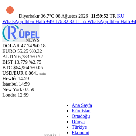
Diyarbakır
36.7°C
08 Ağustos 2026
11:59:53
TR
KU
WhatsApp İhbar Hattı
+49 176 82 33 11 55
WhatsApp İhbar Hattı
+4
DOLAR
47.74
%0.18
EURO
55.25
%0.32
ALTIN
6,783
%0.52
BIST
13,779
%2.75
BTC
$64,964
%0.05
USD/EUR
0.8641
parite
Hewlêr
14:59
İstanbul
14:59
New York
07:59
Londra
12:59
Ana Sayfa
Kürdistan
Ortadoğu
Dünya
Türkiye
Ekonomi
HEWLÊR