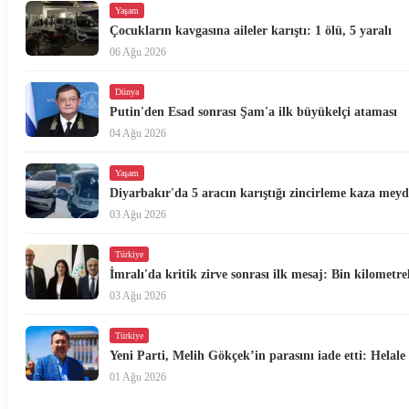
Yaşam
Çocukların kavgasına aileler karıştı: 1 ölü, 5 yaralı
06 Ağu 2026
Dünya
Putin'den Esad sonrası Şam'a ilk büyükelçi ataması
04 Ağu 2026
Yaşam
Diyarbakır'da 5 aracın karıştığı zincirleme kaza meyd
03 Ağu 2026
Türkiye
İmralı'da kritik zirve sonrası ilk mesaj: Bin kilometre
03 Ağu 2026
Türkiye
Yeni Parti, Melih Gökçek’in parasını iade etti: Helal
01 Ağu 2026