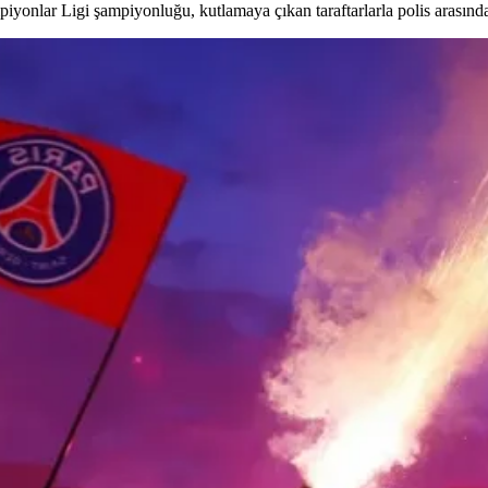
yonlar Ligi şampiyonluğu, kutlamaya çıkan taraftarlarla polis arasında 