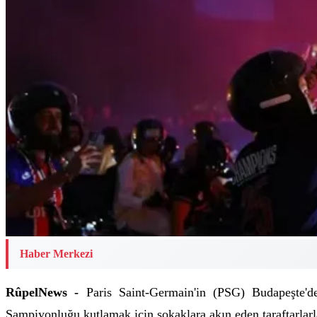
Haber Merkezi
RûpelNews -
Paris Saint-Germain'in (PSG) Budapeşte'de
Şampiyonluğu kutlamak için sokaklara akın eden taraftarlarla