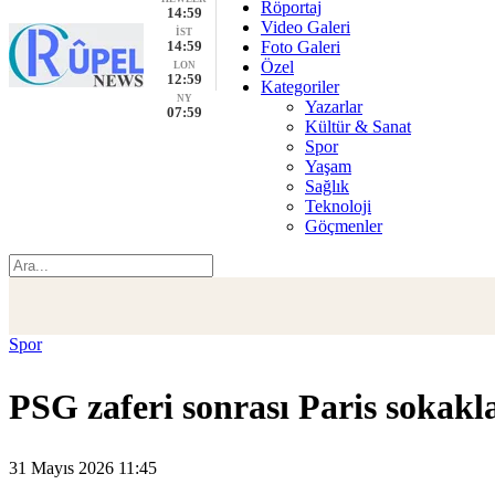
Röportaj
14:59
Video Galeri
İST
14:59
Foto Galeri
Özel
LON
12:59
Kategoriler
NY
Yazarlar
07:59
Kültür & Sanat
Spor
Yaşam
Sağlık
Teknoloji
Göçmenler
Spor
PSG zaferi sonrası Paris sokakla
31 Mayıs 2026 11:45