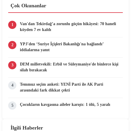
Çok Okunanlar
Van'dan Tekirdağ’a zorunlu göçün hikâyesi: 70 haneli
1
köyden 7 ev kaldı
YPJ'den ‘Suriye İçişleri Bakanlığı'na bağlandı’
2
iddialarına yanıt
DEM milletvekili: Erbil ve Süleymaniye'de binlerce kişi
3
silah bırakacak
Temmuz seçim anketi: YENİ Parti ile AK Parti
4
arasındaki fark dikkat çekti
Çocukların kavgasına aileler karıştı: 1 ölü, 5 yaralı
5
İlgili Haberler