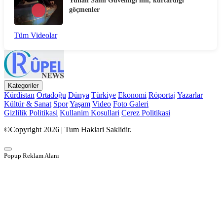
Yunan Sahil Güvenliği'nin, kurtardığı
göçmenler
Tüm Videolar
Kategoriler
Kürdistan
Ortadoğu
Dünya
Türkiye
Ekonomi
Röportaj
Yazarlar
Kültür & Sanat
Spor
Yaşam
Video
Foto Galeri
Gizlilik Politikasi
Kullanim Kosullari
Cerez Politikasi
©Copyright 2026 | Tum Haklari Saklidir.
Popup Reklam Alanı