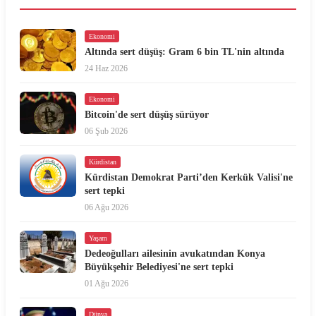
Ekonomi
Altında sert düşüş: Gram 6 bin TL'nin altında
24 Haz 2026
Ekonomi
Bitcoin'de sert düşüş sürüyor
06 Şub 2026
Kürdistan
Kürdistan Demokrat Parti’den Kerkük Valisi'ne
sert tepki
06 Ağu 2026
Yaşam
Dedeoğulları ailesinin avukatından Konya
Büyükşehir Belediyesi'ne sert tepki
01 Ağu 2026
Dünya