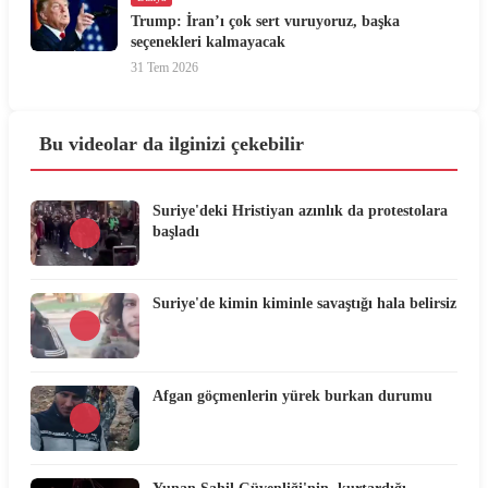
Trump: İran’ı çok sert vuruyoruz, başka
seçenekleri kalmayacak
31 Tem 2026
Bu videolar da ilginizi çekebilir
Suriye'deki Hristiyan azınlık da protestolara
başladı
Suriye'de kimin kiminle savaştığı hala belirsiz
Afgan göçmenlerin yürek burkan durumu