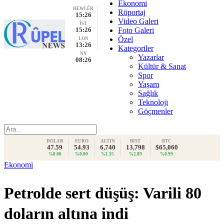
Ekonomi
HEWLÊR
Röportaj
15:26
Video Galeri
İST
15:26
Foto Galeri
Özel
LON
13:26
Kategoriler
NY
Yazarlar
08:26
Kültür & Sanat
Spor
Yaşam
Sağlık
Teknoloji
Göçmenler
DOLAR
EURO
ALTIN
BIST
BTC
47.59
54.93
6,740
13,798
$65,060
%0.00
%0.00
%1.35
%2.89
%0.99
Ekonomi
Petrolde sert düşüş: Varili 80
doların altına indi