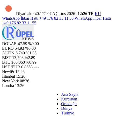
Diyarbakır
40.1°C
07 Ağustos 2026
12:26
TR
KU
WhatsApp İhbar Hattı
+49 176 82 33 11 55
WhatsApp İhbar Hattı
+49 176 82 33 11 55
DOLAR
47.59
%0.00
EURO
54.93
%0.00
ALTIN
6,740
%1.35
BIST
13,798
%2.89
BTC
$65,060
%0.99
USD/EUR
0.8663
parite
Hewlêr
15:26
İstanbul
15:26
New York
08:26
Londra
13:26
Ana Sayfa
Kürdistan
Ortadoğu
Dünya
Türkiye